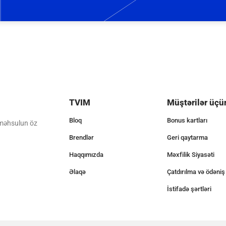
TVIM
Müştərilər üçü
Bloq
Bonus kartları
 məhsulun öz
Brendlər
Geri qaytarma
Haqqımızda
Məxfilik Siyasəti
Əlaqə
Çatdırılma və ödəniş
İstifadə şərtləri