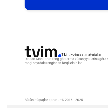
Tikinti və inşaat materialları
Diqqət! Monitorun rəng göstərmə xüsusiyyətlərinə görə
rəngi saytdakı rəngindən fərqli ola bilər.
Bütün hüquqlar qorunur © 2016—2025