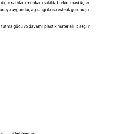
və digər səthlərə möhkəm şəkildə bərkidilməsi üçün
adəyə uyğundur, ağ rəngi ilə isə estetik görünüşü
tutma gücü və davamlı plastik materialı ilə seçilir.
ri
dübel aksesuarı