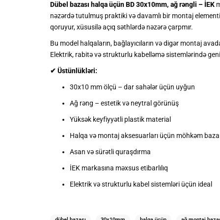
Dübel bazası halqa üçün BD 30x10mm, ağ rəngli – İEK
m
nəzərdə tutulmuş praktiki və davamlı bir montaj elementi
qoruyur, xüsusilə açıq səthlərdə nəzərə çarpmır.
Bu model halqaların, bağlayıcıların və digər montaj avadan
Elektrik, rabitə və strukturlu kabelləmə sistemlərində gen
✔ Üstünlükləri:
30x10 mm ölçü – dar sahələr üçün uyğun
Ağ rəng – estetik və neytral görünüş
Yüksək keyfiyyətli plastik material
Halqa və montaj aksesuarları üçün möhkəm baza
Asan və sürətli quraşdırma
İEK markasına məxsus etibarlılıq
Elektrik və strukturlu kabel sistemləri üçün ideal
dübel bazası
30x10mm
halqa üçün
ağ montaj baza