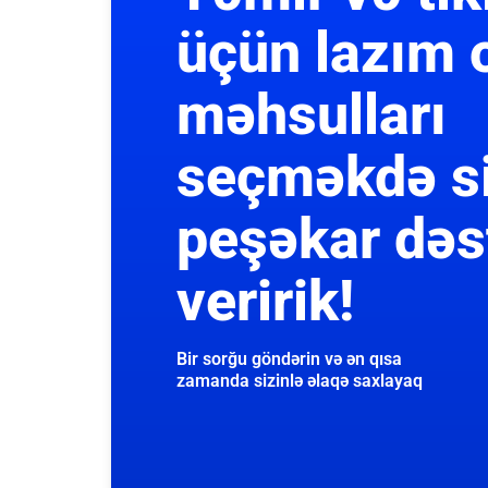
üçün lazım 
məhsulları
seçməkdə s
peşəkar dəs
veririk!
Bir sorğu göndərin və ən qısa
zamanda sizinlə əlaqə saxlayaq