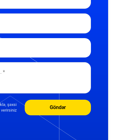
klə, şəxsi
Göndər
verirsiniz