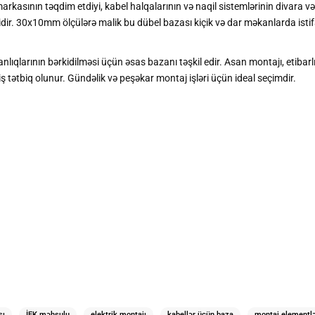
arkasının təqdim etdiyi, kabel halqalarının və naqil sistemlərinin divara 
dir. 30x10mm ölçülərə malik bu dübel bazası kiçik və dar məkanlarda istif
lıqlarının bərkidilməsi üçün əsas bazanı təşkil edir. Asan montajı, etibarlı 
iş tətbiq olunur. Gündəlik və peşəkar montaj işləri üçün ideal seçimdir.
sı
İEK məhsulu
elektrik montajı
kabellər üçün baza
montaj elementlə