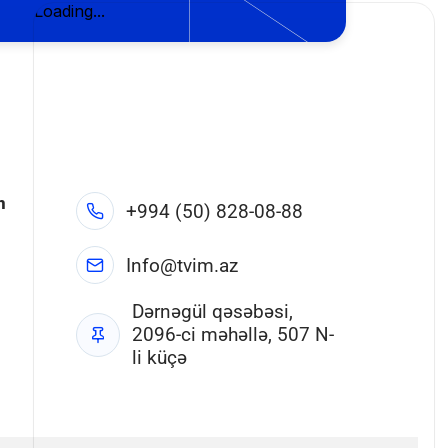
n
+994 (50) 828-08-88
Info@tvim.az
Dərnəgül qəsəbəsi,
2096-ci məhəllə, 507 N-
li küçə