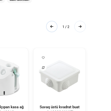
1 / 2
alçıpan kasa ağ
Suvaq üstü kvadrat buat
2li ka