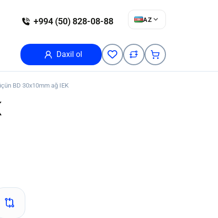
AZ
+994 (50) 828-08-88
Daxil ol
 üçün BD 30x10mm ağ IEK
K