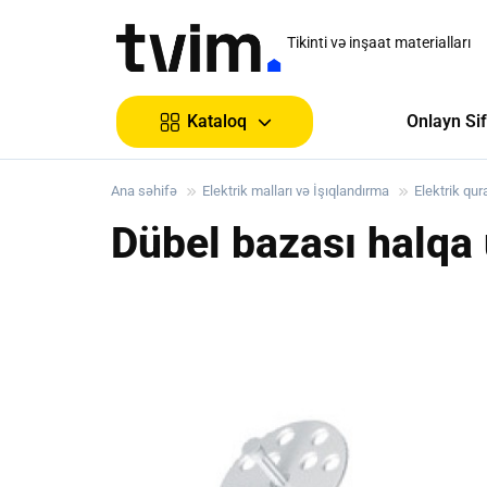
Tikinti və inşaat materialları
Onlayn Sif
Kataloq
Ana səhifə
Elektrik malları və İşıqlandırma
Elektrik qu
Dübel bazası halq