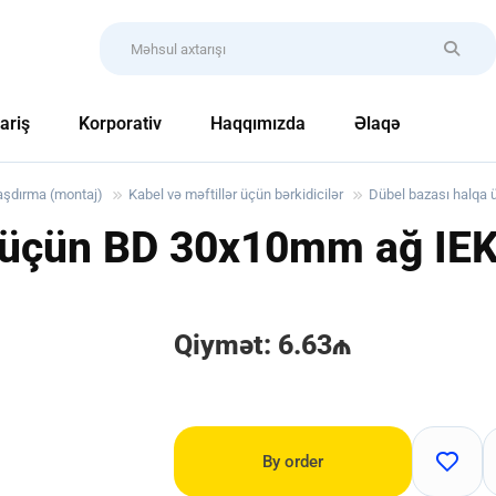
ariş
Korporativ
Haqqımızda
Əlaqə
raşdırma (montaj)
Kabel və məftillər üçün bərkidicilər
Dübel bazası halqa
a üçün BD 30x10mm ağ IE
Qiymət: 6.63₼
By order