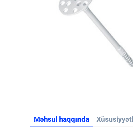
Məhsul haqqında
Xüsusiyyət