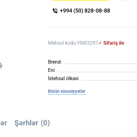
+994 (50) 828-08-88
Məhsul kodu:
YM03297
✓ Sifariş ilə
Brend:
Eni
İstehsal ölkəsi
Bütün xüsusiyyətlər
lər
Şərhlər
(0)