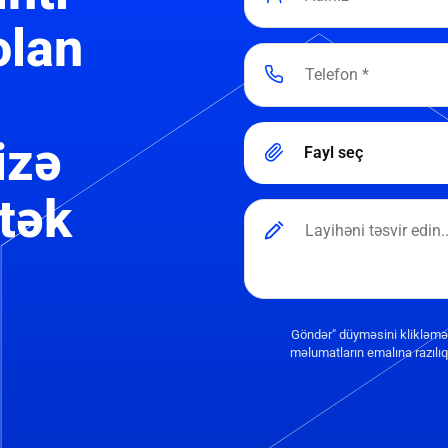
olan
izə
Fayl seç
tək
Göndər" düyməsini klikləmə
məlumatların emalına razılıq 