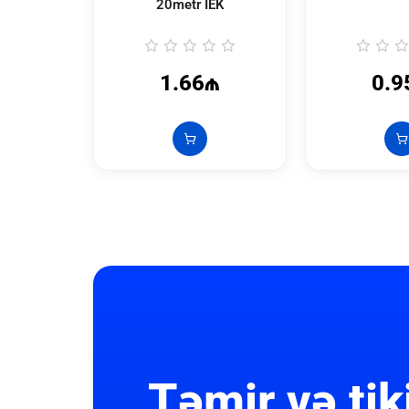
20metr İEK
1.66₼
0.9
Təmir və tik