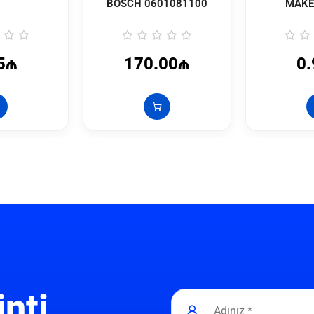
BOSCH
0601081100
MAK
5₼
170.00₼
0
inti