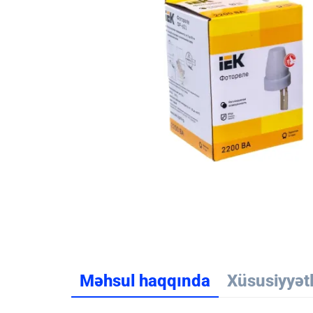
Məhsul haqqında
Xüsusiyyət