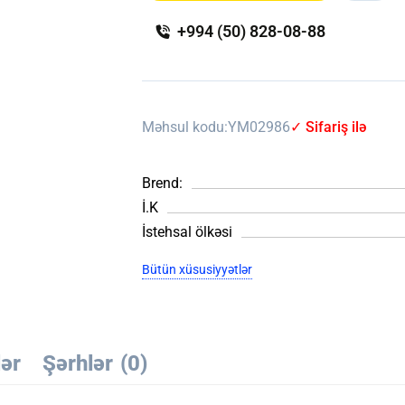
+994 (50) 828-08-88
Məhsul kodu:
YM02986
✓ Sifariş ilə
Brend:
İ.K
İstehsal ölkəsi
Bütün xüsusiyyətlər
lər
Şərhlər
(0)