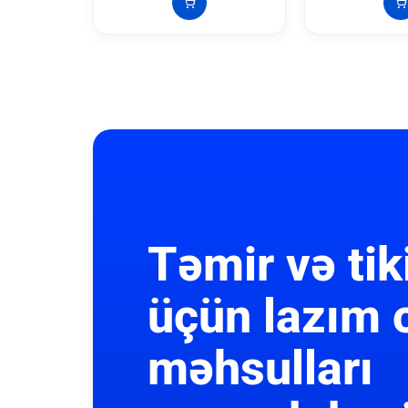
Təmir və tik
üçün lazım 
məhsulları