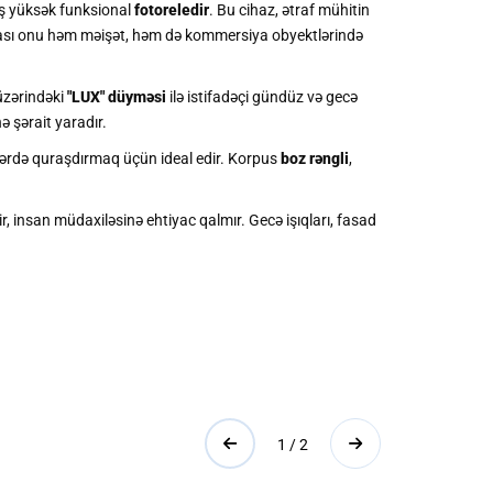
uş yüksək funksional
fotoreledir
. Bu cihaz, ətraf mühitin
sı onu həm məişət, həm də kommersiya obyektlərində
 üzərindəki
"LUX" düyməsi
ilə istifadəçi gündüz və gecə
ə şərait yaradır.
lərdə quraşdırmaq üçün ideal edir. Korpus
boz rəngli
,
r, insan müdaxiləsinə ehtiyac qalmır. Gecə işıqları, fasad
1 / 2