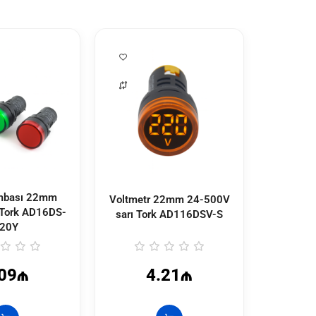
ambası 22mm
Voltmetr 22mm 24-500V
A9K231
 Tork
AD16DS-
sarı Tork
AD116DSV-S
S
20Y
.09₼
4.21₼