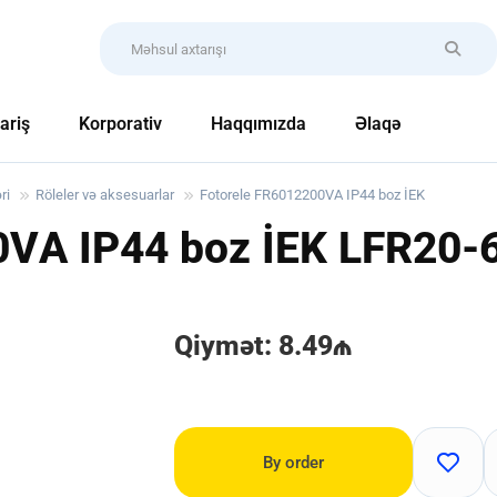
ariş
Korporativ
Haqqımızda
Əlaqə
ri
Röleler və aksesuarlar
Fotorele FR6012200VА IP44 boz İEK
0VА IP44 boz İEK
LFR20-
Qiymət: 8.49₼
By order