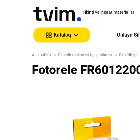
Tikinti və inşaat materialları
Onlayn Sif
Kataloq
Ana səhifə
Elektrik malları və İşıqlandırma
Elektrik şitlə
Fotorele FR601220