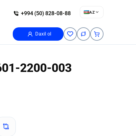
AZ
+994 (50) 828-08-88
Daxil ol
601-2200-003