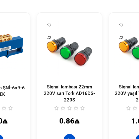
Siqnal lambası 22mm
Siqnal l
zo ŞNİ-6x9-6
220V sarı Tork
AD16DS-
220V yaşıl
İEK
220S
2
0₼
0.86₼
1