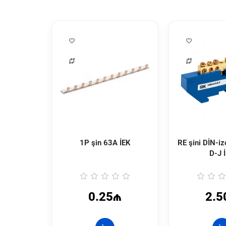
1P şin 63A İEK
RE şini DİN-i
D-J 
0.25₼
2.5