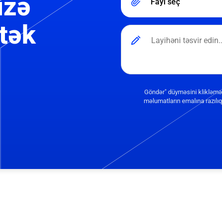
izə
Fayl seç
tək
Göndər" düyməsini klikləmə
məlumatların emalına razılıq 