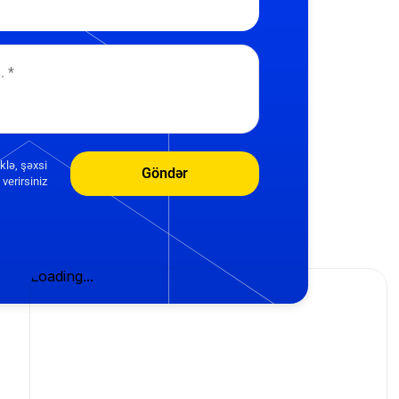
klə, şəxsi
Göndər
verirsiniz