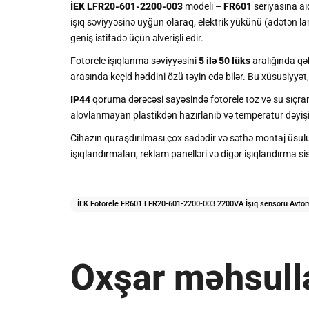
İEK LFR20-601-2200-003
modeli –
FR601
seriyasına ai
işıq səviyyəsinə uyğun olaraq, elektrik yükünü (adətən
geniş istifadə üçün əlverişli edir.
Fotorele işıqlanma səviyyəsini
5 ilə 50 lüks
aralığında qəb
arasında keçid həddini özü təyin edə bilər. Bu xüsusiyyət
IP44
qoruma dərəcəsi sayəsində fotorele toz və su sıçra
alovlanmayan plastikdən hazırlanıb və temperatur dəyişik
Cihazın quraşdırılması çox sadədir və səthə montaj üsulu 
işıqlandırmaları, reklam panelləri və digər işıqlandırma s
İEK Fotorele FR601 LFR20-601-2200-003 2200VA İşıq sensoru Avtoma
Oxşar məhsull