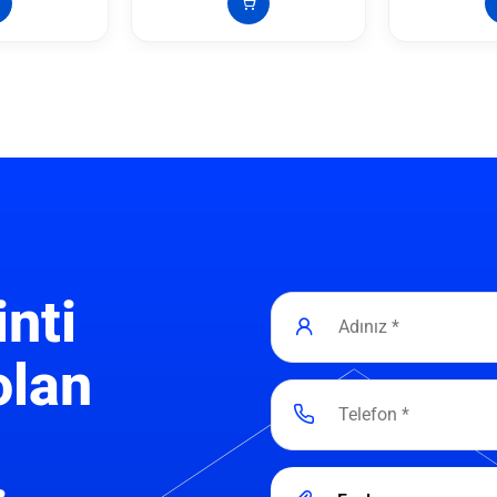
inti
olan