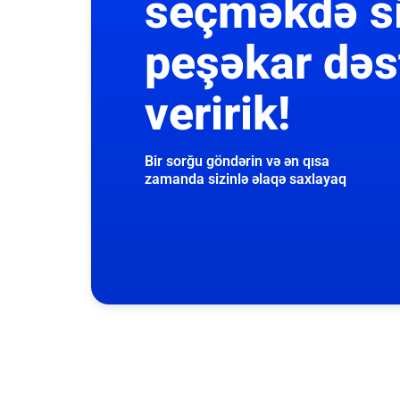
seçməkdə s
peşəkar dəs
veririk!
Bir sorğu göndərin və ən qısa
zamanda sizinlə əlaqə saxlayaq