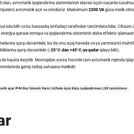
d olan, avtomatik işıqlandırma sistemlərinin idarəsi üçün nəzərdə tutulm
 lampaları) avtomatik açır və söndürür. Maksimum
2200 VA
gücə malik olma
ul edə bilir və bu həssaslıq istifadəçi tərəfindən tənzimlənə bilər. Cihazın
, enerjiyə qənaət etməyə və işıqlandırma sisteminin daha effektiv işləməsin
malarına qarşı davamlıdır, bu da onu açıq havada və ya yarımxarici mühit
liklərinə qarşı davamlıdır (
-25°C-dən +45°C-yə qədər
işləyə bilir).
ilə həyata keçirilir. Montajdan sonra fotorele tam avtomatik rejimdə işləyi
istemlərində geniş tətbiq sahəsinə malikdir.
tik açar IP44 Boz fotorele Xarici istifadə üçün Küçə işıqlandırması LUX tənzimləmə
ar