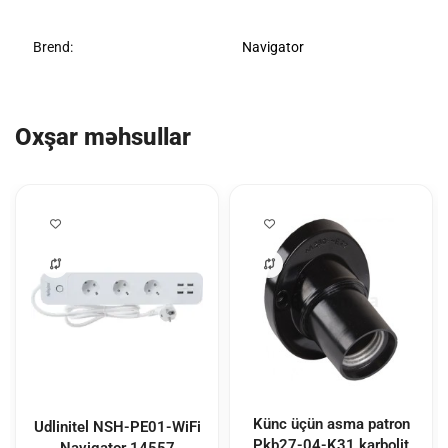
Brend:
Navigator
Oxşar məhsullar
Künc üçün asma patron
Udlinitel NSH-PE01-WiFi
Pkb27-04-K31 karbolit
Navigator
14557