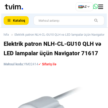
az
AZ
ar
Kataloq
 səhifə
Elektrik patron NLH-CL-GU10 QLH və LED lampalar üçün Navigator
Elektrik patron NLH-CL-GU10 QLH və
LED lampalar üçün Navigator
71617
Məhsul kodu:
YM02414
✓ Sifariş ilə