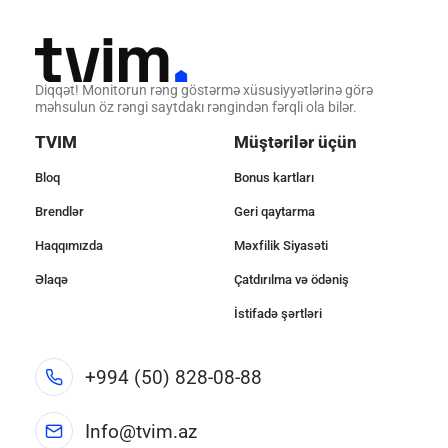
Diqqət! Monitorun rəng göstərmə xüsusiyyətlərinə görə
məhsulun öz rəngi saytdakı rəngindən fərqli ola bilər.
TVIM
Müştərilər üçün
Bloq
Bonus kartları
Brendlər
Geri qaytarma
Haqqımızda
Məxfilik Siyasəti
Əlaqə
Çatdırılma və ödəniş
İstifadə şərtləri
+994 (50) 828-08-88
Info@tvim.az