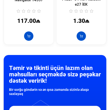
e27 İEK
117.00₼
1.30₼
Təmir və tikinti üçün lazım olan
məhsulları seçməkdə sizə peşəkar
dəstək veririk!
Bir sorğu göndərin və ən qısa zamanda sizinlə əlaqə
saxlayaq