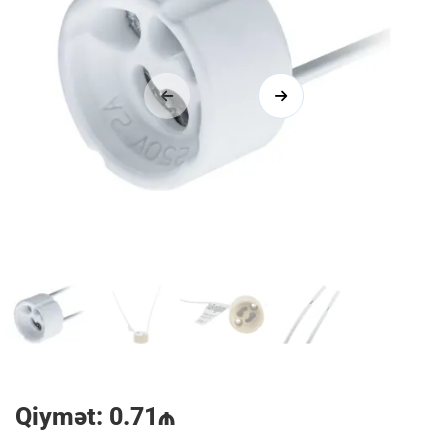
1/4
Qiymət: 0.71₼