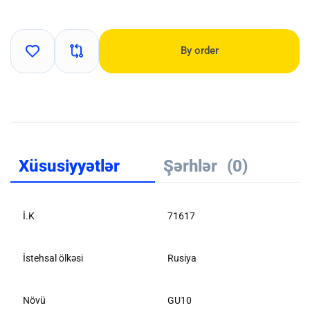
By order
Xüsusiyyətlər
Şərhlər
(0)
İ.K
71617
İstehsal ölkəsi
Rusiya
Növü
GU10