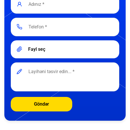
Fayl seç
Göndər