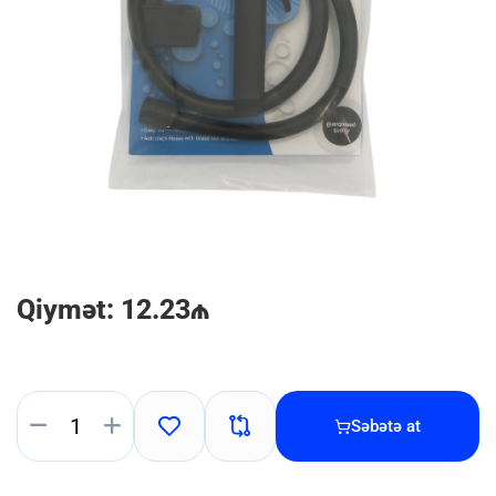
Qiymət: 12.23₼
Səbətə at