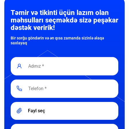
Təmir və tikinti üçün lazım olan
məhsulları seçməkdə sizə peşəkar
dəstək veririk!
Bir sorğu göndərin və ən qısa zamanda sizinlə əlaqə
saxlayaq
Fayl seç