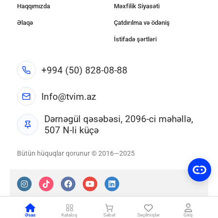
Haqqımızda
Məxfilik Siyasəti
Əlaqə
Çatdırılma və ödəniş
İstifadə şərtləri
+994 (50) 828-08-88
Info@tvim.az
Dərnəgül qəsəbəsi, 2096-ci məhəllə,
507 N-li küçə
Bütün hüquqlar qorunur © 2016—2025
Əsas
Kataloq
Səbət
Seçilmişlər
Giriş