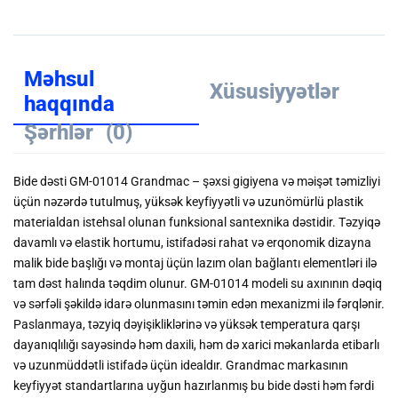
Məhsul
Xüsusiyyətlər
haqqında
Şərhlər
(0)
Bide dəsti GM-01014 Grandmac – şəxsi gigiyena və məişət təmizliyi
üçün nəzərdə tutulmuş, yüksək keyfiyyətli və uzunömürlü plastik
materialdan istehsal olunan funksional santexnika dəstidir. Təzyiqə
davamlı və elastik hortumu, istifadəsi rahat və erqonomik dizayna
malik bide başlığı və montaj üçün lazım olan bağlantı elementləri ilə
tam dəst halında təqdim olunur. GM-01014 modeli su axınının dəqiq
və sərfəli şəkildə idarə olunmasını təmin edən mexanizmi ilə fərqlənir.
Paslanmaya, təzyiq dəyişikliklərinə və yüksək temperatura qarşı
dayanıqlılığı sayəsində həm daxili, həm də xarici məkanlarda etibarlı
və uzunmüddətli istifadə üçün idealdır. Grandmac markasının
keyfiyyət standartlarına uyğun hazırlanmış bu bide dəsti həm fərdi