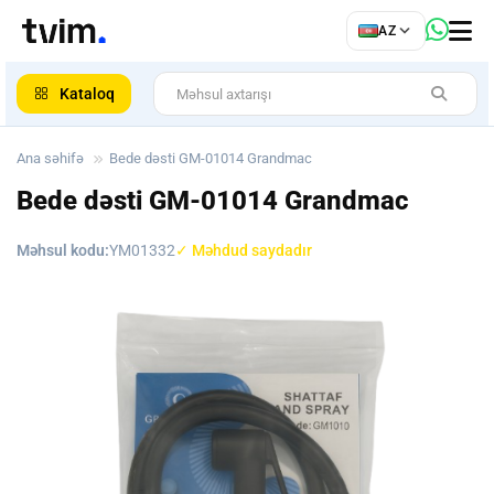
az
AZ
ar
Kataloq
Ana səhifə
Bede dəsti GM-01014 Grandmac
Bede dəsti GM-01014 Grandmac
Məhsul kodu:
YM01332
✓ Məhdud saydadır