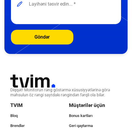
Göndər
Diqqət! Monitorun rəng göstərmə xüsusiyyətlərinə görə
məhsulun öz rəngi saytdakı rəngindən fərqli ola bilər.
TVIM
Müştərilər üçün
Bloq
Bonus kartları
Brendlər
Geri qaytarma