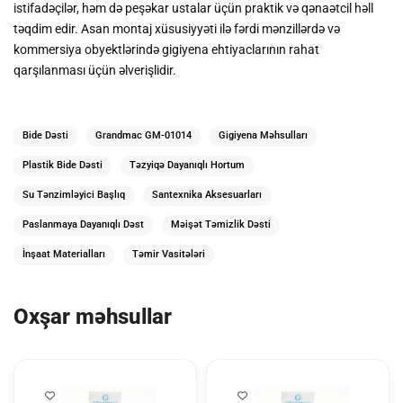
istifadəçilər, həm də peşəkar ustalar üçün praktik və qənaətcil həll
təqdim edir. Asan montaj xüsusiyyəti ilə fərdi mənzillərdə və
kommersiya obyektlərində gigiyena ehtiyaclarının rahat
qarşılanması üçün əlverişlidir.
Bide Dəsti
Grandmac GM-01014
Gigiyena Məhsulları
Plastik Bide Dəsti
Təzyiqə Dayanıqlı Hortum
Su Tənzimləyici Başlıq
Santexnika Aksesuarları
Paslanmaya Dayanıqlı Dəst
Məişət Təmizlik Dəsti
İnşaat Materialları
Təmir Vasitələri
Oxşar məhsullar