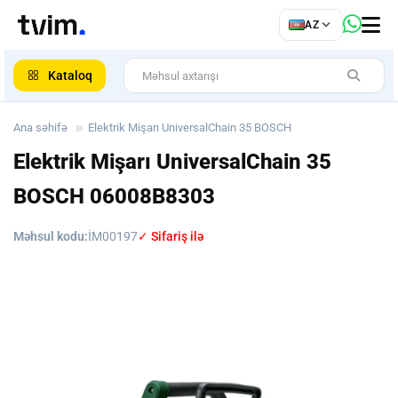
az
AZ
ar
Kataloq
Ana səhifə
Elektrik Mişarı UniversalChain 35 BOSCH
Elektrik Mişarı UniversalChain 35
BOSCH
06008B8303
Məhsul kodu:
İM00197
✓ Sifariş ilə