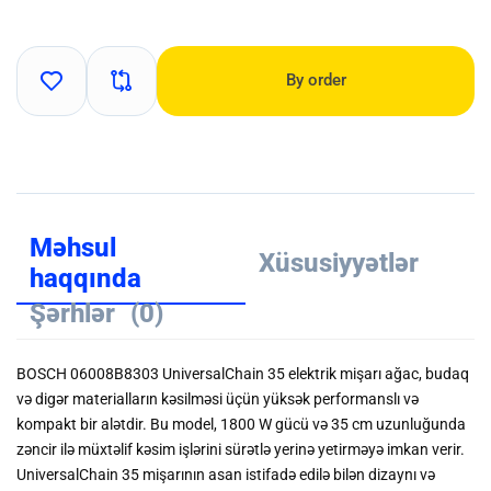
By order
Məhsul
Xüsusiyyətlər
haqqında
Şərhlər
(0)
BOSCH 06008B8303 UniversalChain 35 elektrik mişarı ağac, budaq
və digər materialların kəsilməsi üçün yüksək performanslı və
kompakt bir alətdir. Bu model, 1800 W gücü və 35 cm uzunluğunda
zəncir ilə müxtəlif kəsim işlərini sürətlə yerinə yetirməyə imkan verir.
UniversalChain 35 mişarının asan istifadə edilə bilən dizaynı və