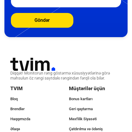
Göndər
Diqqət! Monitorun rəng göstərmə xüsusiyyətlərinə görə
məhsulun öz rəngi saytdakı rəngindən fərqli ola bilər.
TVIM
Müştərilər üçün
Bloq
Bonus kartları
Brendlər
Geri qaytarma
Haqqımızda
Məxfilik Siyasəti
Əlaqə
Çatdırılma və ödəniş