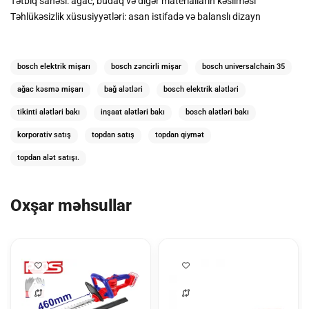
Tətbiq sahəsi: ağac, budaq və digər materialların kəsilməsi
Təhlükəsizlik xüsusiyyətləri: asan istifadə və balanslı dizayn
bosch elektrik mişarı
bosch zəncirli mişar
bosch universalchain 35
ağac kəsmə mişarı
bağ alətləri
bosch elektrik alətləri
tikinti alətləri bakı
inşaat alətləri bakı
bosch alətləri bakı
korporativ satış
topdan satış
topdan qiymət
topdan alət satışı.
Oxşar məhsullar