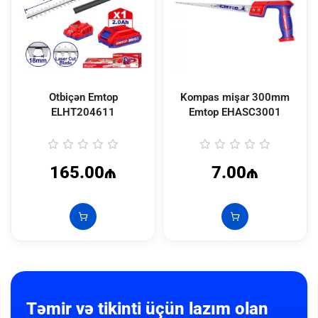
Otbiçən Emtop
Kompas mişar 300mm
ELHT204611
Emtop
EHASC3001
165.00₼
7.00₼
Təmir və tikinti üçün lazım olan