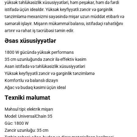
yüksək təhlükəsizlik xüsusiyyətləri, həm peşəkar, həm də fərdi
istifadə üçün idealdır. Yüksək keyfiyyətli zəncir və gərginlik
tənzimləmə mexanizmi sayəsində mişar uzun müddət etibarlı və
səmərəli işləyir. Mişarın mükəmməl balansı, istifadəçi rahatlığını
artırır və rahat iş təcrübəsi təmin edir.
Əsas xüsusiyyətlər
1800 W gücündə yüksək performans
35 cm uzunluğunda zəncir ilə effektiv kəsim
Asan istifadə və təhlükəsizlik xüsusiyyətləri
Yüksək keyfiyyətli zəncir və gərginlik tənzimləmə
Komfortlu və balanslı dizayn
Ağac və budaq kəsimi üçün ideal
Texniki məlumat
Məhsul tipi: elektrik mişarı
Model: UniversalChain 35
Güc: 1800 W
Zəncir uzunluğu: 35 cm