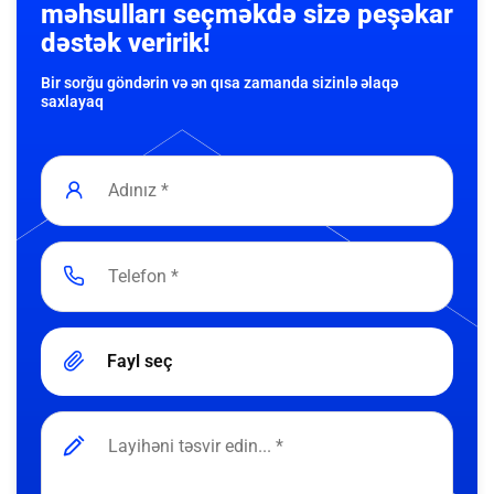
məhsulları seçməkdə sizə peşəkar
dəstək veririk!
Bir sorğu göndərin və ən qısa zamanda sizinlə əlaqə
saxlayaq
Fayl seç