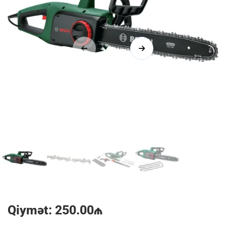
1/4
Qiymət: 250.00₼