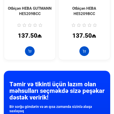
Otbiçən HEBA GUTMANN
Otbiçən HEBA
HE5209BCC
HE5209BCC
137.50₼
137.50₼
Təmir və tikinti üçün lazım olan
məhsulları seçməkdə sizə peşəkar
dəstək veririk!
Bir sorğu göndərin və ən qısa zamanda sizinlə əlaqə
saxlayaq