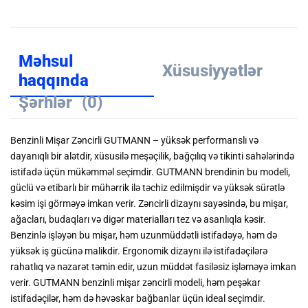
Məhsul
Xüsusiyyətlər
haqqında
Şərhlər
(0)
Benzinli Mişar Zəncirli GUTMANN – yüksək performanslı və
dayanıqlı bir alətdir, xüsusilə meşəçilik, bağçılıq və tikinti sahələrində
istifadə üçün mükəmməl seçimdir. GUTMANN brendinin bu modeli,
güclü və etibarlı bir mühərrik ilə təchiz edilmişdir və yüksək sürətlə
kəsim işi görməyə imkan verir. Zəncirli dizaynı sayəsində, bu mişar,
ağacları, budaqları və digər materialları tez və asanlıqla kəsir.
Benzinlə işləyən bu mişar, həm uzunmüddətli istifadəyə, həm də
yüksək iş gücünə malikdir. Ergonomik dizaynı ilə istifadəçilərə
rahatlıq və nəzarət təmin edir, uzun müddət fasiləsiz işləməyə imkan
verir. GUTMANN benzinli mişar zəncirli modeli, həm peşəkar
istifadəçilər, həm də həvəskar bağbanlar üçün ideal seçimdir.