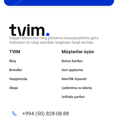
Diqqət! Monitorun rəng göstərmə xüsusiyyətlərinə görə
məhsulun öz rəngi saytdakı rəngindən fərqli ola bilər.
TVIM
Müştərilər üçün
Bloq
Bonus kartları
Brendlər
Geri qaytarma
Haqqımızda
Məxfilik Siyasəti
Əlaqə
Çatdırılma və ödəniş
İstifadə şərtləri
+994 (50) 828-08-88