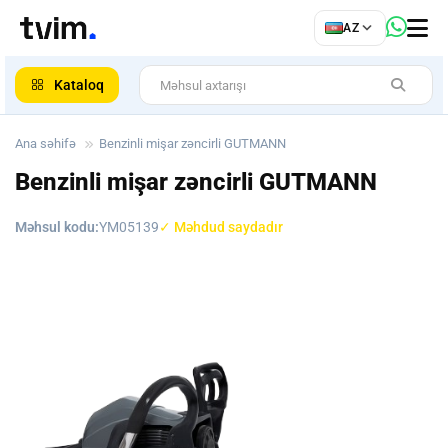
az
AZ
ar
Kataloq
Ana səhifə
Benzinli mişar zəncirli GUTMANN
Benzinli mişar zəncirli GUTMANN
Məhsul kodu:
YM05139
✓ Məhdud saydadır