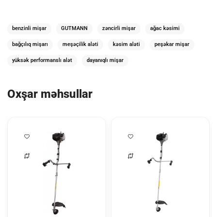
benzinli mişar
GUTMANN
zəncirli mişar
ağac kəsimi
bağçılıq mişarı
meşəçilik aləti
kəsim aləti
peşəkar mişar
yüksək performanslı alət
dayanıqlı mişar
Oxşar məhsullar