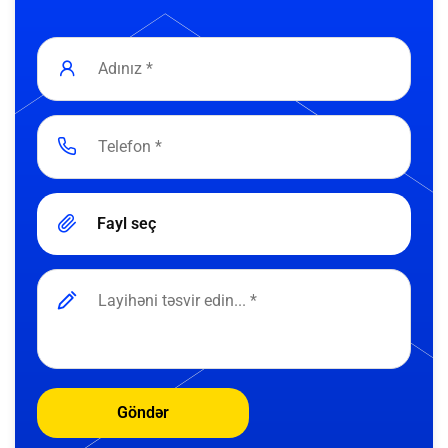
Fayl seç
Göndər