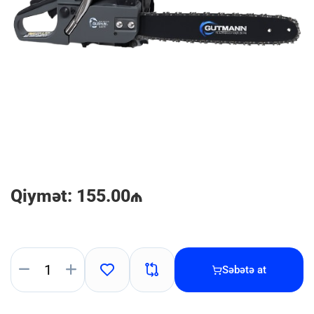
Qiymət: 155.00₼
Səbətə at