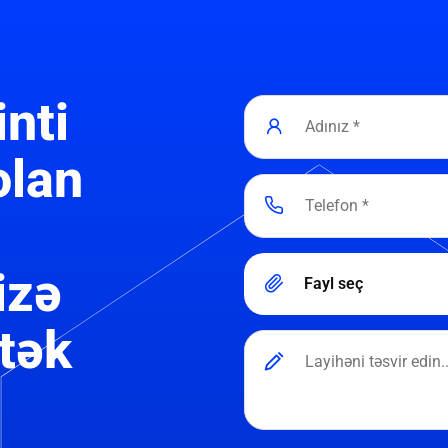
inti
olan
izə
Fayl seç
tək