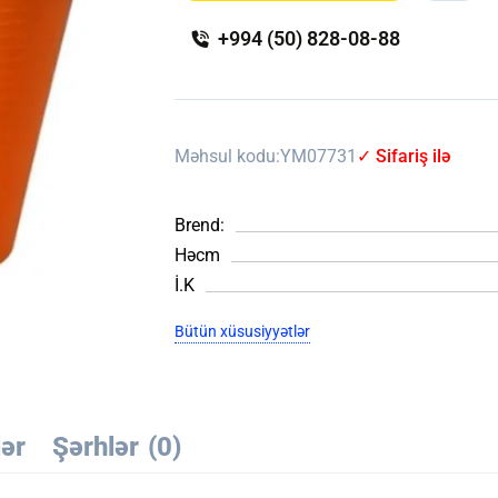
+994 (50) 828-08-88
Məhsul kodu:
YM07731
✓ Sifariş ilə
Brend:
Həcm
İ.K
Bütün xüsusiyyətlər
lər
Şərhlər
(0)