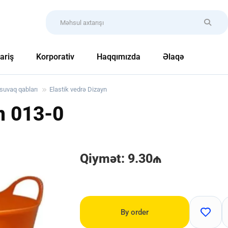
ariş
Korporativ
Haqqımızda
Əlaqə
suvaq qabları
Elastik vedrə Dizayn
yn
013-0
Qiymət: 9.30₼
By order