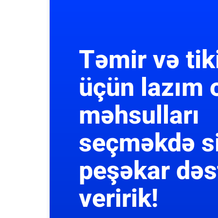
Təmir və tik
üçün lazım 
məhsulları
seçməkdə s
peşəkar dəs
veririk!