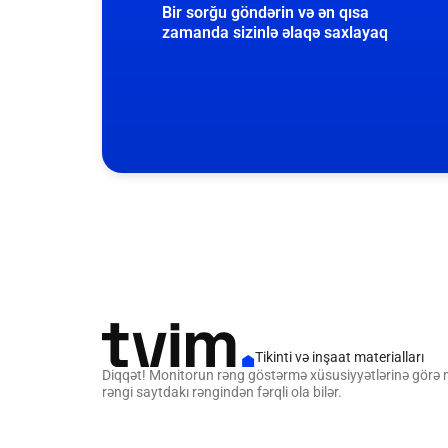
Bir sorğu göndərin və ən qısa
zamanda sizinlə əlaqə saxlayaq
Tikinti və inşaat materialları
Diqqət! Monitorun rəng göstərmə xüsusiyyətlərinə görə
rəngi saytdakı rəngindən fərqli ola bilər.