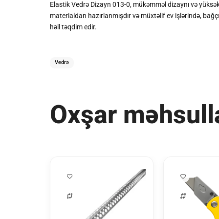
Elastik Vedrə Dizayn 013-0, mükəmməl dizaynı və yüksək keyf
materialdan hazırlanmışdır və müxtəlif ev işlərində, bağ
həll təqdim edir.
Vedrə
Oxşar məhsull