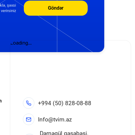
klə, şəxsi
Göndər
verirsiniz
n
+994 (50) 828-08-88
Info@tvim.az
Dərnəgül qəsəbəsi,