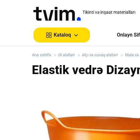
Tikinti və inşaat materialları
Onlayn Sif
Kataloq
Ana səhifə
Əl alətləri
Alçı və suvaq alətləri
Mala və 
Elastik vedrə Diza