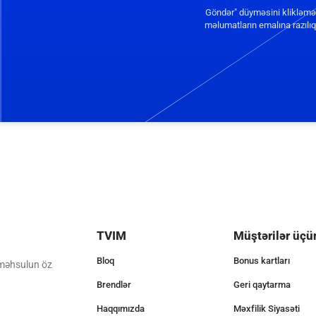
Göndər" düyməsini klikləmə
məlumatların emalına razılıq 
TVIM
Müştərilər üçü
Bloq
Bonus kartları
 məhsulun öz
Brendlər
Geri qaytarma
Haqqımızda
Məxfilik Siyasəti