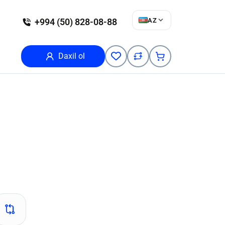
AZ
+994 (50) 828-08-88
Daxil ol