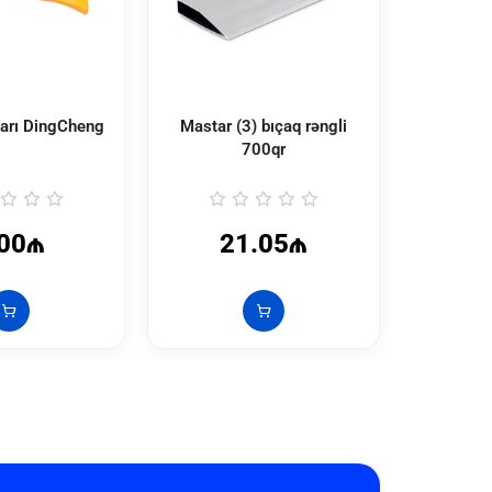
şarı DingCheng
Mastar (3) bıçaq rəngli
Məcun şp
700qr
16
.00₼
21.05₼