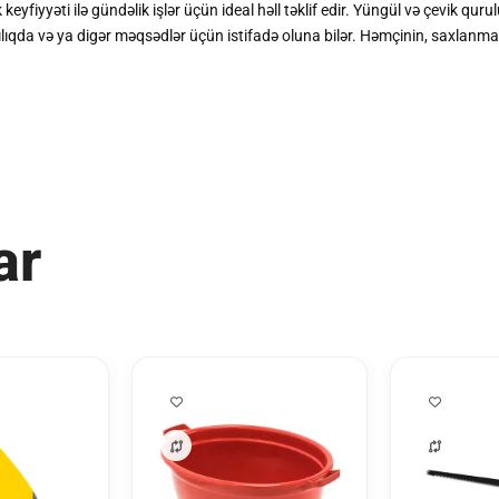
iyyəti ilə gündəlik işlər üçün ideal həll təklif edir. Yüngül və çevik qurul
çılıqda və ya digər məqsədlər üçün istifadə oluna bilər. Həmçinin, saxlanm
ar