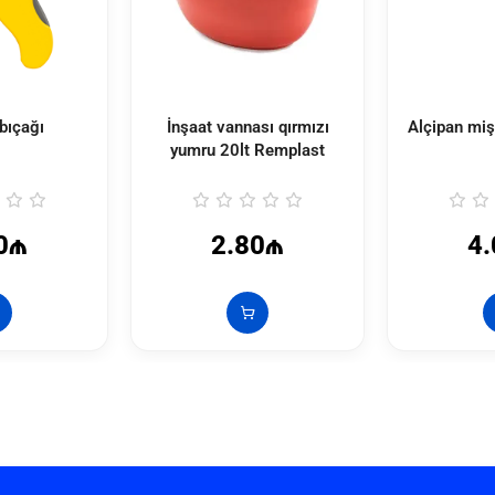
bıçağı
İnşaat vannası qırmızı
Alçipan mi
yumru 20lt Remplast
0₼
2.80₼
4