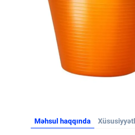
Məhsul haqqında
Xüsusiyyət