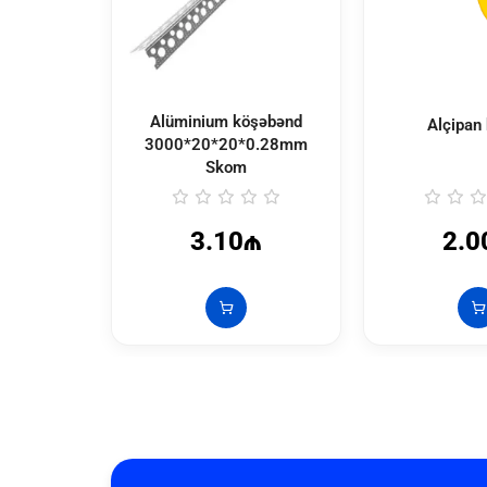
Alüminium köşəbənd
Alçipan 
3000*20*20*0.28mm
Skom
3.10₼
2.0