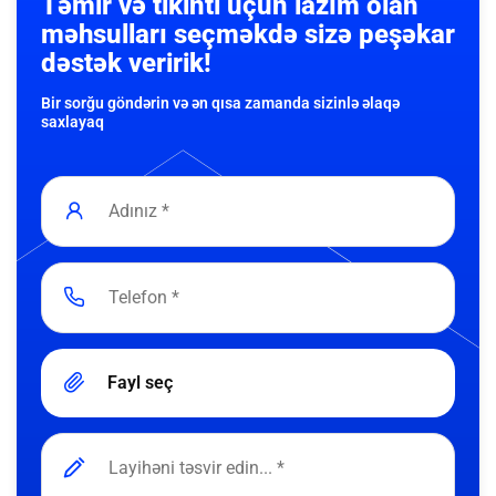
Təmir və tikinti üçün lazım olan
məhsulları seçməkdə sizə peşəkar
dəstək veririk!
Bir sorğu göndərin və ən qısa zamanda sizinlə əlaqə
saxlayaq
Fayl seç