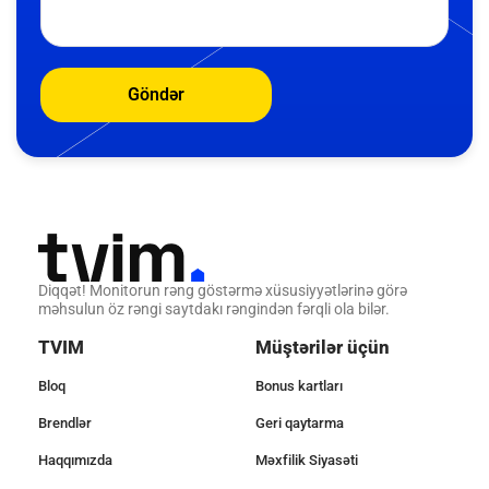
Göndər
Diqqət! Monitorun rəng göstərmə xüsusiyyətlərinə görə
məhsulun öz rəngi saytdakı rəngindən fərqli ola bilər.
TVIM
Müştərilər üçün
Bloq
Bonus kartları
Brendlər
Geri qaytarma
Haqqımızda
Məxfilik Siyasəti