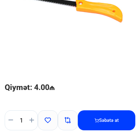
Qiymət: 4.00₼
Səbətə at