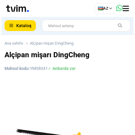
az
AZ
ar
Kataloq
Ana səhifə
Alçipan mişarı DingCheng
Alçipan mişarı DingCheng
Məhsul kodu:
YM08041
✓ Anbarda var