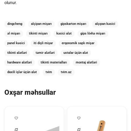
olunur.
dingcheng
alçipan mişarı
gipskarton mişarı
alçıpan kəsici
əl mişarı
tikinti mişarı
kəsici alət
gips lövhə mişarı
panel kəsici
iti dişli mişar
erqonomik saplı mişar
tikinti alətləri
təmir alətləri
ustalar üçün alət
hardware alətləri
tikinti materialları
montaj alətləri
daxili işlər üçün alət
tvim
tvim.az
Oxşar məhsullar