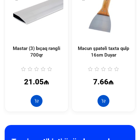
Mastar (3) bıçaq rəngli
Məcun şpateli taxta qulp
700qr
16sm Duyar
21.05₼
7.66₼