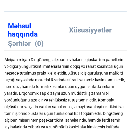
Məhsul
Xüsusiyyətlər
haqqında
Şərhlər
(0)
Alçipan mişarı DingCheng, alçıpan lövhələrin, gipskarton panellərin
və digər yüngül tikinti materiallarının dəqiq və rahat kəsilməsi üçün
nəzərdə tutulmuş praktik əl alətidir. Xüsusi diş quruluşuna malik iti
bıçağı sayəsində material üzərində sürətli və təmiz kəsim təmin edir,
həm düz, həm də formalı kəsimlər üçün uyğun istifadə imkanı
yaradır. Erqonomik sap dizaynı uzun müddətli iş zamanı əl
yorğunluğunu azaldır və təhlükəsiz tutuş təmin edir. Kompakt
ölçüsü dar və çətin çatılan sahələrdə işləməyi asanlaşdırır, tikinti və
təmir işlərində ustalar üçün funksional həll təqdim edir. DingCheng
alçipan mişarı həm peşəkar tikinti sahələrində, həm də fərdi təmir
layihələrində etibarlı və uzunömürlü kəsici alət kimi geniş istifadə