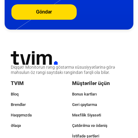
Göndər
Diqqət! Monitorun rəng göstərmə xüsusiyyətlərinə görə
məhsulun öz rəngi saytdakı rəngindən fərqli ola bilər.
TVIM
Müştərilər üçün
Bloq
Bonus kartları
Brendlər
Geri qaytarma
Haqqımızda
Məxfilik Siyasəti
Əlaqə
Çatdırılma və ödəniş
İstifadə şərtləri