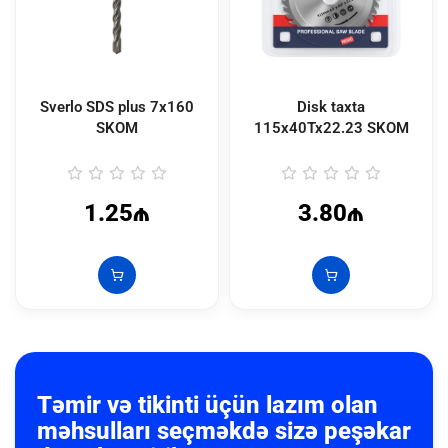
Sverlo SDS plus 7x160
Disk taxta
SKOM
115x40Tx22.23 SKOM
1.25₼
3.80₼
Təmir və tikinti üçün lazım olan
məhsulları seçməkdə sizə peşəkar