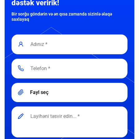
dəstək veririk!
Bir sorğu göndərin və ən qısa zamanda sizinlə əlaqə
saxlayaq
Fayl seç