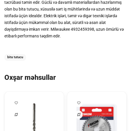
təcrübəsi təmin edir. Güclü və davamlı materiallardan hazırlanmış
olan bu bita tutucu, xüsusilə sərt iş mühitlərində və uzun müddət
istifadə üçün idealdır. Elektrik işləri, təmir və digər texniki işlərdə
istifadə üçün mükəmməl olan bu alət, sürətli və asan alət
dəyişdirməyə imkan verir. Milwaukee 4932459398, uzun ömürlü və
etibarlı performans təqdim edir.
bita tutucu
Oxşar məhsullar