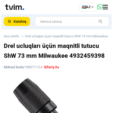
az
AZ
ar
Kataloq
Ana səhifə
Drel ucluqları üçün maqnitli tutucu ShW 73 mm Milwaukee
Drel ucluqları üçün maqnitli tutucu
ShW 73 mm Milwaukee
4932459398
Məhsul kodu:
YM07112
✓ Sifariş ilə