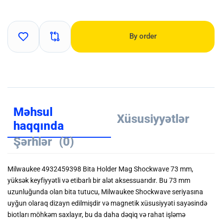
By order
Məhsul
Xüsusiyyətlər
haqqında
Şərhlər
(0)
Milwaukee 4932459398 Bita Holder Mag Shockwave 73 mm,
yüksək keyfiyyətli və etibarlı bir alət aksessuarıdır. Bu 73 mm
uzunluğunda olan bita tutucu, Milwaukee Shockwave seriyasına
uyğun olaraq dizayn edilmişdir və magnetik xüsusiyyəti sayəsində
biotları möhkəm saxlayır, bu da daha dəqiq və rahat işləmə