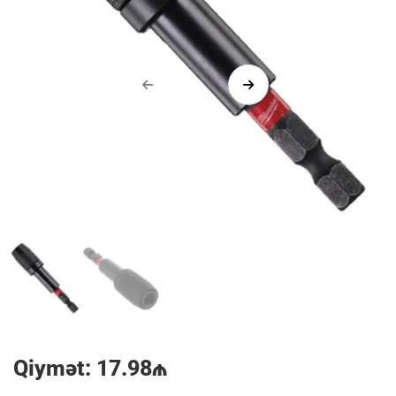
1/2
Qiymət: 17.98₼