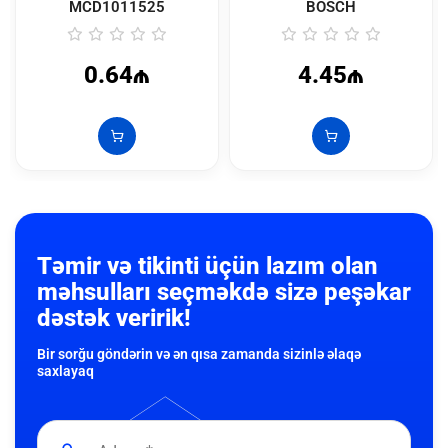
MCD1011525
BOSCH
0.64₼
4.45₼
Təmir və tikinti üçün lazım olan
məhsulları seçməkdə sizə peşəkar
dəstək veririk!
Bir sorğu göndərin və ən qısa zamanda sizinlə əlaqə
saxlayaq