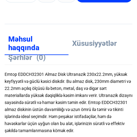
Məhsul
Xüsusiyyətlər
haqqında
Şərhlər
(0)
Emtop EDDCH32301 Almaz Disk Ultranazik 230x22.2mm, yüksək
keyfiyyətli və güclü kəsici diskdir. Bu almaz disk, 230mm diametri və
22.2mm açılıq ölçüsü ilə beton, metal, daş və digər sərt
materiallarda yüksək dəqiqliklə kəsim imkanı verir. Ultranazik dizaynı
sayəsində sürətli və hamar kəsim təmin edir. Emtop EDDCH32301
almaz diskinin üstün davamlılığı və uzun ömrü ilə təmir və tikinti
işlərində ideal seçimdir. Həm peşəkar istifadəçilər, həm də
həvəskarlar üçün uyğun olan bu alət, işlərinizin sürətli və effektiv
şəkildə tamamlanmasına kömək edir.