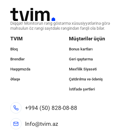
Diqqət! Monitorun rəng göstərmə xüsusiyyətlərinə görə
məhsulun öz rəngi saytdakı rəngindən fərqli ola bilər.
TVIM
Müştərilər üçün
Bloq
Bonus kartları
Brendlər
Geri qaytarma
Haqqımızda
Məxfilik Siyasəti
Əlaqə
Çatdırılma və ödəniş
İstifadə şərtləri
+994 (50) 828-08-88
Info@tvim.az