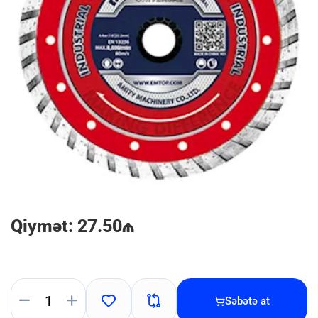
Qiymət: 27.50₼
Səbətə at