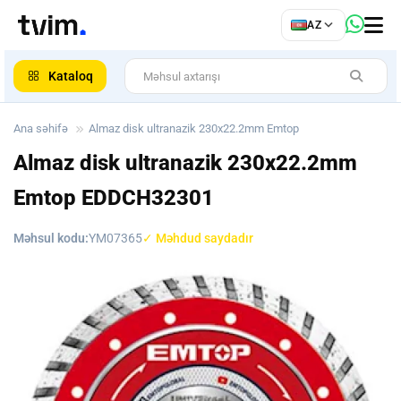
az
AZ
ar
Kataloq
Ana səhifə
Almaz disk ultranazik 230x22.2mm Emtop
Almaz disk ultranazik 230x22.2mm
Emtop
EDDCH32301
Məhsul kodu:
YM07365
✓ Məhdud saydadır