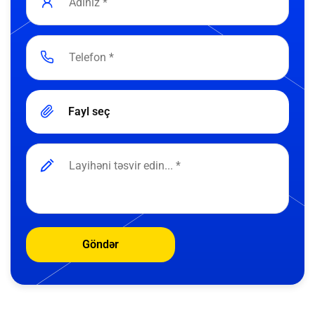
Fayl seç
Göndər