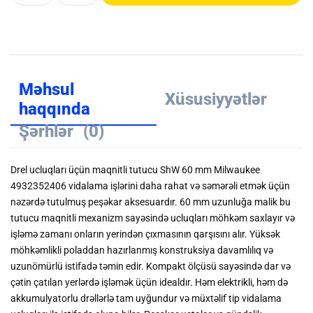
Məhsul
Xüsusiyyətlər
haqqında
Şərhlər
(0)
Drel ucluqları üçün maqnitli tutucu ShW 60 mm Milwaukee
4932352406 vidalama işlərini daha rahat və səmərəli etmək üçün
nəzərdə tutulmuş peşəkar aksesuardır. 60 mm uzunluğa malik bu
tutucu maqnitli mexanizm sayəsində ucluqları möhkəm saxlayır və
işləmə zamanı onların yerindən çıxmasının qarşısını alır. Yüksək
möhkəmlikli poladdan hazırlanmış konstruksiya davamlılıq və
uzunömürlü istifadə təmin edir. Kompakt ölçüsü sayəsində dar və
çətin çatılan yerlərdə işləmək üçün idealdır. Həm elektrikli, həm də
akkumulyatorlu drəllərlə tam uyğundur və müxtəlif tip vidalama