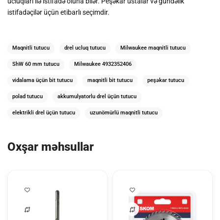
ucluqları ilə istifadə oluna bilər. Peşəkar ustalar və gündəlik
istifadəçilər üçün etibarlı seçimdir.
Maqnitli tutucu
drel ucluq tutucu
Milwaukee maqnitli tutucu
ShW 60 mm tutucu
Milwaukee 4932352406
vidalama üçün bit tutucu
maqnitli bit tutucu
peşəkar tutucu
polad tutucu
akkumulyatorlu drel üçün tutucu
elektrikli drel üçün tutucu
uzunömürlü maqnitli tutucu
Oxşar məhsullar