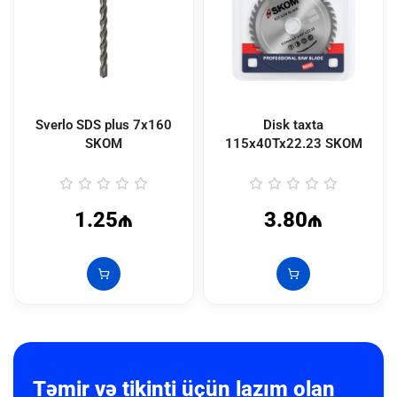
Sverlo SDS plus 7x160
Disk taxta
SKOM
115x40Tx22.23 SKOM
1.25₼
3.80₼
Təmir və tikinti üçün lazım olan