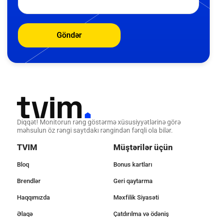
Göndər
Diqqət! Monitorun rəng göstərmə xüsusiyyətlərinə görə
məhsulun öz rəngi saytdakı rəngindən fərqli ola bilər.
TVIM
Müştərilər üçün
Bloq
Bonus kartları
Brendlər
Geri qaytarma
Haqqımızda
Məxfilik Siyasəti
Əlaqə
Çatdırılma və ödəniş