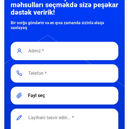
məhsulları seçməkdə sizə peşəkar
dəstək veririk!
Bir sorğu göndərin və ən qısa zamanda sizinlə əlaqə
saxlayaq
Fayl seç