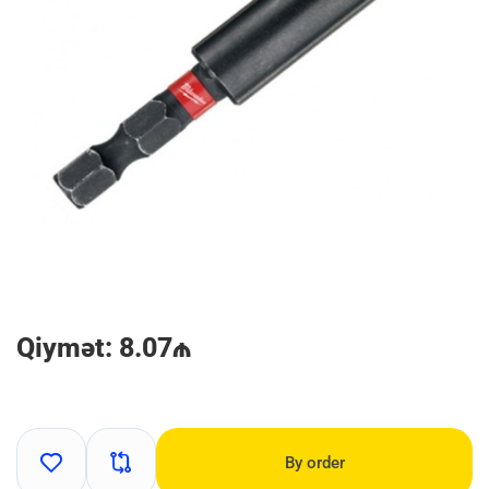
Qiymət: 8.07₼
By order