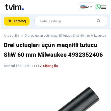
az
AZ
ar
Kataloq
Ana səhifə
Drel ucluqları üçün maqnitli tutucu ShW 60 mm Milwaukee
Drel ucluqları üçün maqnitli tutucu
ShW 60 mm Milwaukee
4932352406
Məhsul kodu:
YM07111
✓ Sifariş ilə