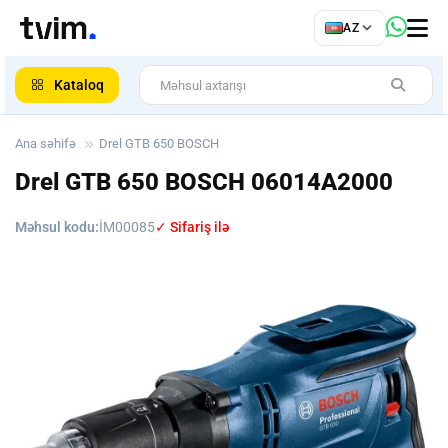
az
AZ
ar
Kataloq
Ana səhifə
Drel GTB 650 BOSCH
Drel GTB 650 BOSCH
06014A2000
Məhsul kodu:
İM00085
✓ Sifariş ilə