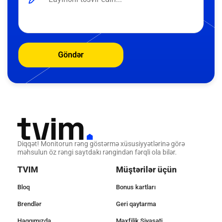
Göndər
Diqqət! Monitorun rəng göstərmə xüsusiyyətlərinə görə
məhsulun öz rəngi saytdakı rəngindən fərqli ola bilər.
TVIM
Müştərilər üçün
Bloq
Bonus kartları
Brendlər
Geri qaytarma
Haqqımızda
Məxfilik Siyasəti