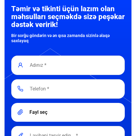
Təmir və tikinti üçün lazım olan
məhsulları seçməkdə sizə peşəkar
dəstək veririk!
Bir sorğu göndərin və ən qısa zamanda sizinlə əlaqə
saxlayaq
Fayl seç