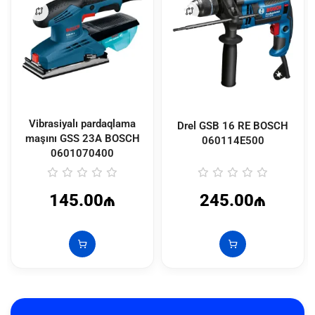
Vibrasiyalı pardaqlama
Drel GSB 16 RE BOSCH
maşını GSS 23A BOSCH
060114E500
0601070400
145.00₼
245.00₼