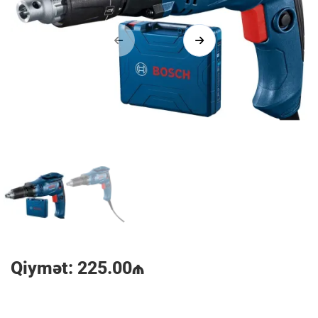
1/2
Qiymət: 225.00₼