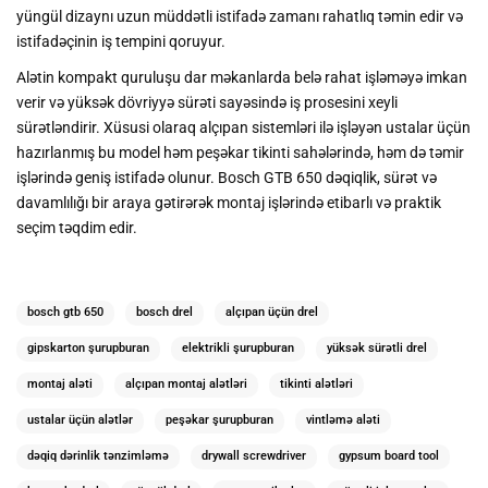
yüngül dizaynı uzun müddətli istifadə zamanı rahatlıq təmin edir və
istifadəçinin iş tempini qoruyur.
Alətin kompakt quruluşu dar məkanlarda belə rahat işləməyə imkan
verir və yüksək dövriyyə sürəti sayəsində iş prosesini xeyli
sürətləndirir. Xüsusi olaraq alçıpan sistemləri ilə işləyən ustalar üçün
hazırlanmış bu model həm peşəkar tikinti sahələrində, həm də təmir
işlərində geniş istifadə olunur. Bosch GTB 650 dəqiqlik, sürət və
davamlılığı bir araya gətirərək montaj işlərində etibarlı və praktik
seçim təqdim edir.
bosch gtb 650
bosch drel
alçıpan üçün drel
gipskarton şurupburan
elektrikli şurupburan
yüksək sürətli drel
montaj aləti
alçıpan montaj alətləri
tikinti alətləri
ustalar üçün alətlər
peşəkar şurupburan
vintləmə aləti
dəqiq dərinlik tənzimləmə
drywall screwdriver
gypsum board tool