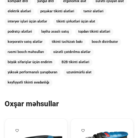
kompakt drel
yüngül drel
ergonomik alət
sürətli işləyən alət
elektrik alətləri
peşəkar tikinti alətləri
təmir alətləri
interyer işləri üçün alətlər
tikinti şirkətləri üçün alət
podratçı alətləri
layihə əsaslı satış
topdan tikinti alətləri
korporativ satış alətlər
tikinti təchizatı bakı
bosch distributor
rəsmi bosch məhsulları
sürətli çatdırılma alətlər
böyük sifarişlər üçün endirim
B2B tikinti alətləri
yüksək performanslı şurupburan
uzunömürlü alət
keyfiyyətli tikinti avadanlığı
Oxşar məhsullar