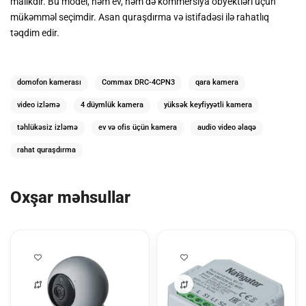
malikdir. Bu model, həm ev, həm də kommersiya obyektləri üçün
mükəmməl seçimdir. Asan quraşdırma və istifadəsi ilə rahatlıq
təqdim edir.
domofon kamerası
Commax DRC-4CPN3
qara kamera
video izləmə
4 düymlük kamera
yüksək keyfiyyətli kamera
təhlükəsiz izləmə
ev və ofis üçün kamera
audio video əlaqə
rahat quraşdırma
Oxşar məhsullar