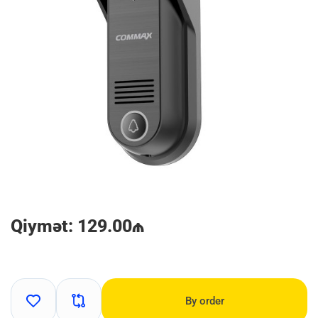
Qiymət: 129.00₼
By order