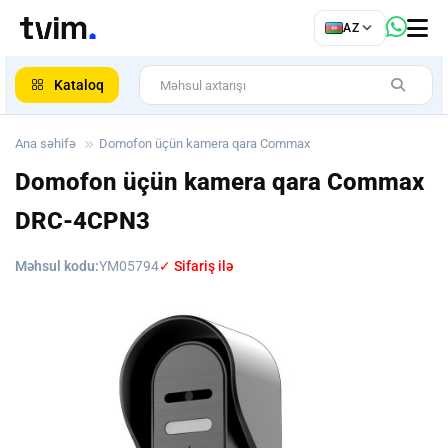
az
AZ
ar
Kataloq
Ana səhifə
Domofon üçün kamera qara Commax
Domofon üçün kamera qara Commax
DRC-4CPN3
Məhsul kodu:
YM05794
✓ Sifariş ilə