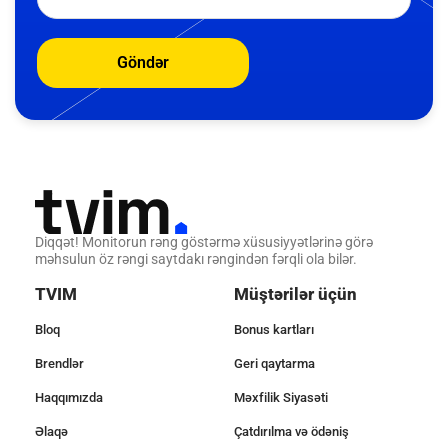
Göndər
Diqqət! Monitorun rəng göstərmə xüsusiyyətlərinə görə
məhsulun öz rəngi saytdakı rəngindən fərqli ola bilər.
TVIM
Müştərilər üçün
Bloq
Bonus kartları
Brendlər
Geri qaytarma
Haqqımızda
Məxfilik Siyasəti
Əlaqə
Çatdırılma və ödəniş