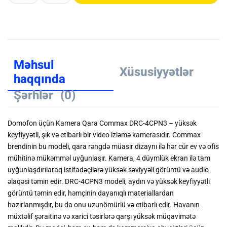
Məhsul
Xüsusiyyətlər
haqqında
Şərhlər
(0)
Domofon üçün Kamera Qara Commax DRC-4CPN3 – yüksək
keyfiyyətli, şık və etibarlı bir video izləmə kamerasıdır. Commax
brendinin bu modeli, qara rəngdə müasir dizaynı ilə hər cür ev və ofis
mühitinə mükəmməl uyğunlaşır. Kamera, 4 düymlük ekran ilə tam
uyğunlaşdırılaraq istifadəçilərə yüksək səviyyəli görüntü və audio
əlaqəsi təmin edir. DRC-4CPN3 modeli, aydın və yüksək keyfiyyətli
görüntü təmin edir, həmçinin dayanıqlı materiallardan
hazırlanmışdır, bu da onu uzunömürlü və etibarlı edir. Havanın
müxtəlif şəraitinə və xarici təsirlərə qarşı yüksək müqavimətə