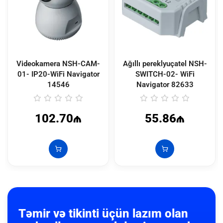
Videokamera NSH-CAM-
Ağıllı pereklyuçatel NSH-
01- IP20-WiFi Navigator
SWITCH-02- WiFi
14546
Navigator
82633
102.70₼
55.86₼
Təmir və tikinti üçün lazım olan