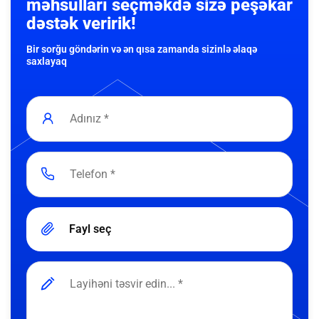
məhsulları seçməkdə sizə peşəkar
dəstək veririk!
Bir sorğu göndərin və ən qısa zamanda sizinlə əlaqə
saxlayaq
Fayl seç