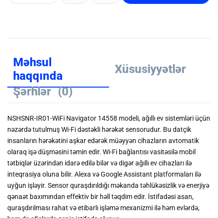
Məhsul
Xüsusiyyətlər
haqqında
Şərhlər
(0)
NSHSNR-IR01-WiFi Navigator 14558 modeli, ağıllı ev sistemləri üçün
nəzərdə tutulmuş Wi-Fi dəstəkli hərəkət sensorudur. Bu datçik
insanların hərəkətini aşkar edərək müəyyən cihazların avtomatik
olaraq işə düşməsini təmin edir. Wi-Fi bağlantısı vasitəsilə mobil
tətbiqlər üzərindən idarə edilə bilər və digər ağıllı ev cihazları ilə
inteqrasiya oluna bilir. Alexa və Google Assistant platformaları ilə
uyğun işləyir. Sensor quraşdırıldığı məkanda təhlükəsizlik və enerjiyə
qənaət baxımından effektiv bir həll təqdim edir. İstifadəsi asan,
quraşdırılması rahat və etibarlı işləmə mexanizmi ilə həm evlərdə,