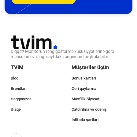
Diqqət! Monitorun rəng göstərmə xüsusiyyətlərinə görə
məhsulun öz rəngi saytdakı rəngindən fərqli ola bilər.
TVIM
Müştərilər üçün
Bloq
Bonus kartları
Brendlər
Geri qaytarma
Haqqımızda
Məxfilik Siyasəti
Əlaqə
Çatdırılma və ödəniş
İstifadə şərtləri