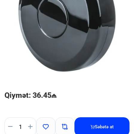
Qiymət: 36.45₼
Səbətə at