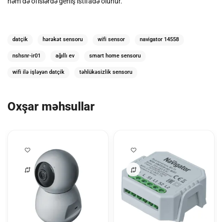
həm də ofislərdə geniş istifadə olunur.
datçik
hərəkət sensoru
wifi sensor
navigator 14558
nshsnr-ir01
ağıllı ev
smart home sensoru
wifi ilə işləyən datçik
təhlükəsizlik sensoru
Oxşar məhsullar