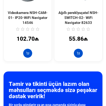
Videokamera NSH-CAM-
Ağıllı pereklyuçatel NSH-
01- IP20-WiFi Navigator
SWITCH-02- WiFi
14546
Navigator
82633
102.70₼
55.86₼
Təmir və tikinti üçün lazım olan
məhsulları seçməkdə sizə peşəkar
dəstək veririk!
Bir sorğu göndərin və ən qısa zamanda sizinlə əlaqə