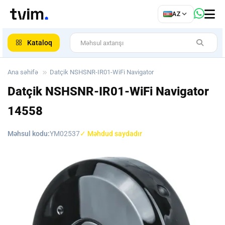
az
AZ
ar
Kataloq
Ana səhifə
Datçik NSHSNR-IR01-WiFi Navigator
Datçik NSHSNR-IR01-WiFi Navigator
14558
Məhsul kodu:
YM02537
✓ Məhdud saydadır