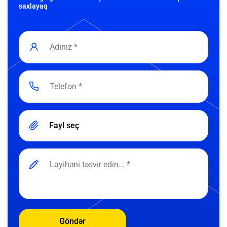
saxlayaq
Fayl seç
Göndər