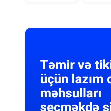
Təmir və tik
üçün lazım 
məhsulları
seçməkdə s