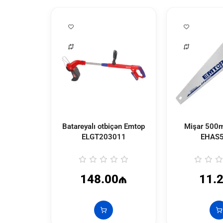
Batareyalı otbiçən Emtop
Mişar 500
ELGT203011
EHAS
148.00₼
11.