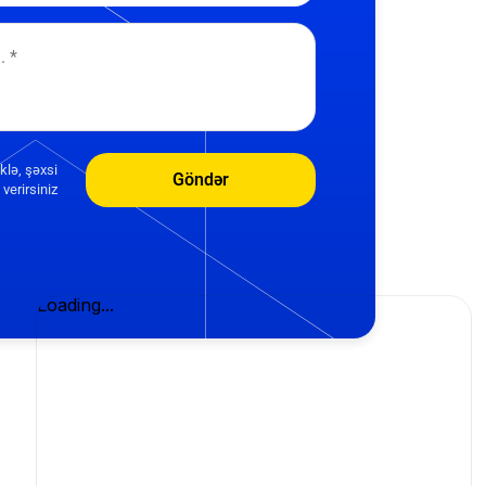
klə, şəxsi
Göndər
verirsiniz