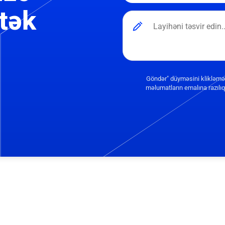
tək
Göndər" düyməsini klikləmə
məlumatların emalına razılıq 