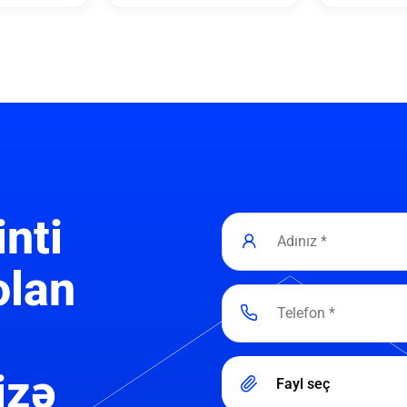
inti
olan
izə
Fayl seç