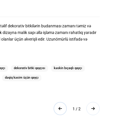
əlif dekorativ bitkilərin budanması zamanı təmiz və
dizayna malik sapı əllə işləmə zamanı rahatlıq yaradır
anlar üçün əlverişli edir. Uzunömürlü istifadə və
ayçı
dekorativ bitki qayçısı
kəskin bıçaqlı qayçı
dəqiq kəsim üçün qayçı
1 / 2