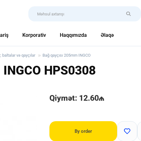
ariş
Korporativ
Haqqımızda
Əlaqə
, baltalar və qayçılar
Bağ qayçısı 205mm INGCO
m INGCO
HPS0308
Qiymət: 12.60₼
By order