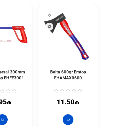
versal 300mm
Balta 600gr Emtop
Zəncirli
op
EHFE3001
EHAMAX0600
Emto
.95₼
11.50₼
3