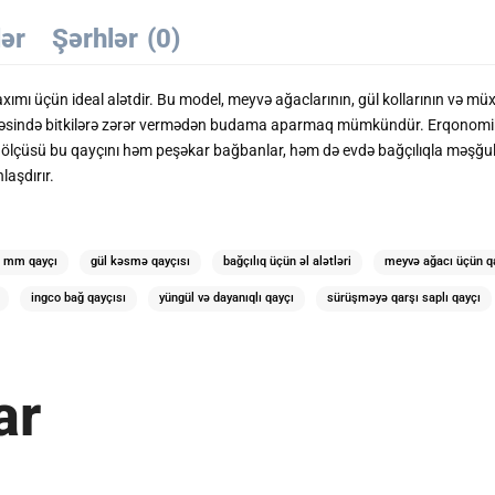
lər
Şərhlər
(0)
üçün ideal alətdir. Bu model, meyvə ağaclarının, gül kollarının və müxt
sayəsində bitkilərə zərər vermədən budama aparmaq mümkündür. Erqonomik 
ölçüsü bu qayçını həm peşəkar bağbanlar, həm də evdə bağçılıqla məşğul ol
laşdırır.
 mm qayçı
gül kəsmə qayçısı
bağçılıq üçün əl alətləri
meyvə ağacı üçün q
ingco bağ qayçısı
yüngül və dayanıqlı qayçı
sürüşməyə qarşı saplı qayçı
ar