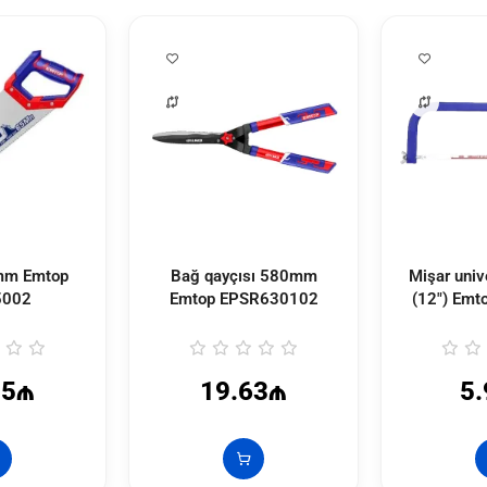
mm Emtop
Bağ qayçısı 580mm
Mişar uni
5002
Emtop
EPSR630102
(12") Emt
25₼
19.63₼
5