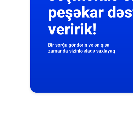
peşəkar dəs
veririk!
Bir sorğu göndərin və ən qısa
zamanda sizinlə əlaqə saxlayaq