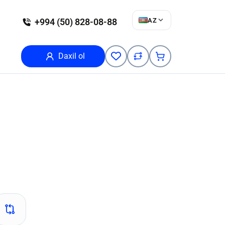
AZ
+994 (50) 828-08-88
Daxil ol