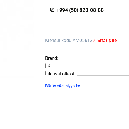
+994 (50) 828-08-88
Məhsul kodu:
YM05612
✓ Sifariş ilə
Brend:
İ.K
İstehsal ölkəsi
Bütün xüsusiyyətlər