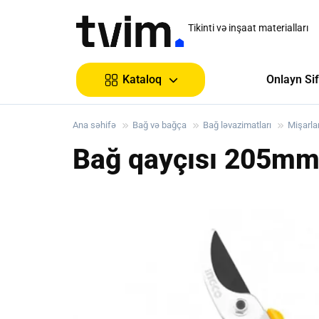
Tikinti və inşaat materialları
Onlayn Sif
Kataloq
Ana səhifə
Bağ və bağça
Bağ ləvazimatları
Mişarlar
Bağ qayçısı 205m