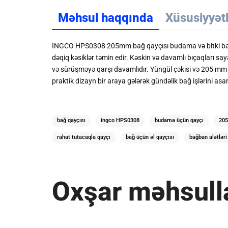
Məhsul haqqında
Xüsusiyyət
INGCO HPS0308 205mm bağ qayçısı budama və bitki baxımı 
dəqiq kəsiklər təmin edir. Kəskin və davamlı bıçaqları 
və sürüşməyə qarşı davamlıdır. Yüngül çəkisi və 205 mm 
praktik dizayn bir araya gələrək gündəlik bağ işlərini asan
bağ qayçısı
ingco HPS0308
budama üçün qayçı
205
rahat tutacaqla qayçı
bağ üçün əl qayçısı
bağban alətləri
Oxşar məhsull