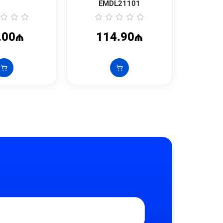
EMDL21101
.00₼
114.90₼
5