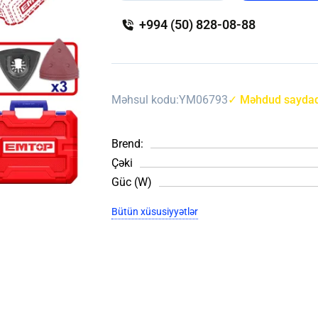
+994 (50) 828-08-88
Məhsul kodu:
YM06793
✓ Məhdud saydad
Brend:
Çəki
Güc (W)
Bütün xüsusiyyətlər