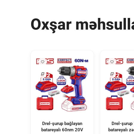
Oxşar məhsull
Drel-şurup bağlayan
Drel-şurup
batareyalı 60nm 20V
batareyalı z