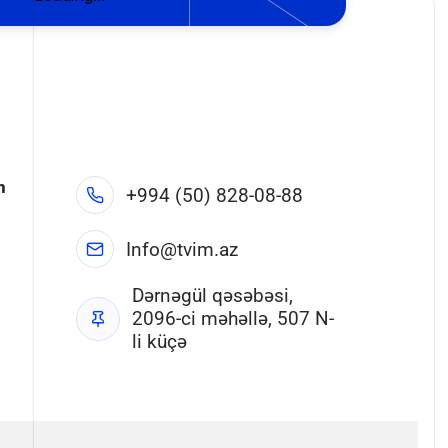
n
+994 (50) 828-08-88
Info@tvim.az
Dərnəgül qəsəbəsi,
2096-ci məhəllə, 507 N-
li küçə