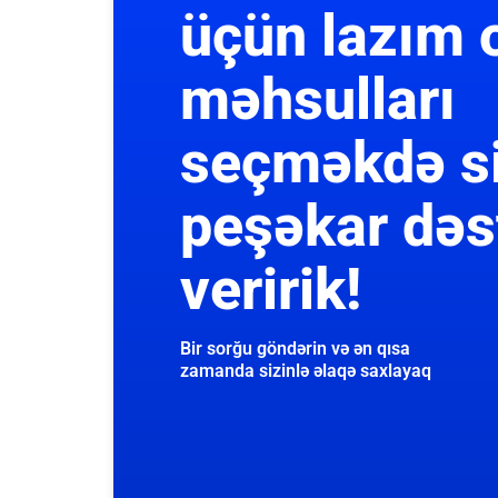
üçün lazım 
məhsulları
seçməkdə s
peşəkar dəs
veririk!
Bir sorğu göndərin və ən qısa
zamanda sizinlə əlaqə saxlayaq