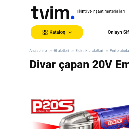
Tikinti və inşaat materialları
Onlayn Sif
Kataloq
Ana səhifə
Əl alətləri
Elektrik əl alətləri
Perforatorla
Divar çapan 20V E