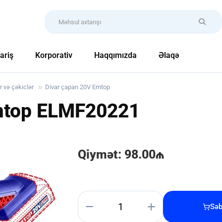
ariş
Korporativ
Haqqımızda
Əlaqə
r və çəkiclər
Divar çapan 20V Emtop
mtop
ELMF20221
Qiymət: 98.00₼
Səb