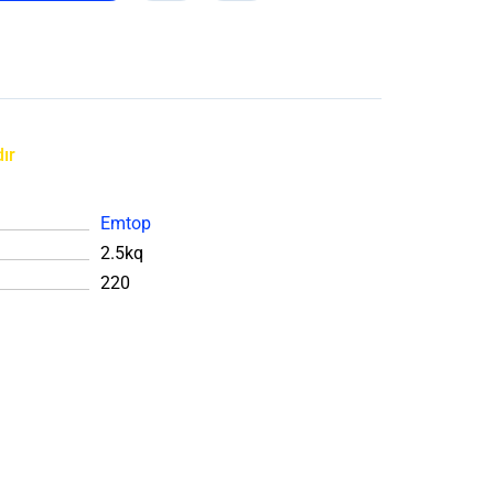
ır
Emtop
2.5kq
220