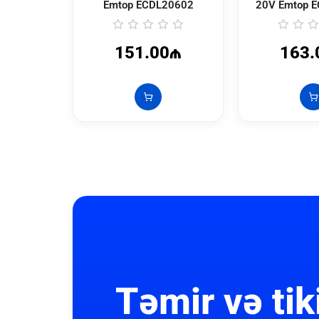
Emtop
ECDL20602
20V Emtop
E
151.00₼
163.
Təmir və tik