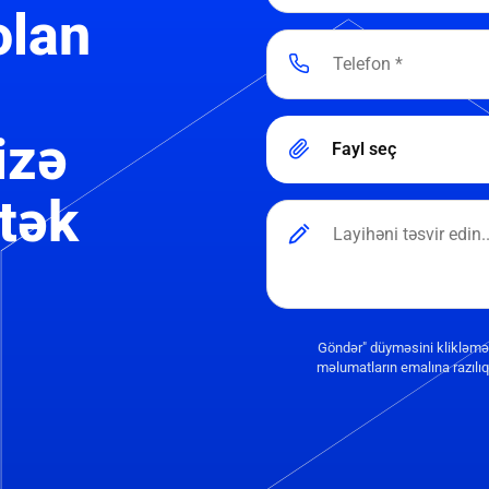
olan
izə
Fayl seç
tək
Göndər" düyməsini klikləmə
məlumatların emalına razılıq 