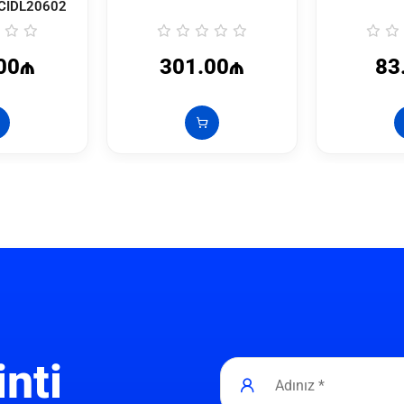
CIDL20602
00₼
301.00₼
83
inti