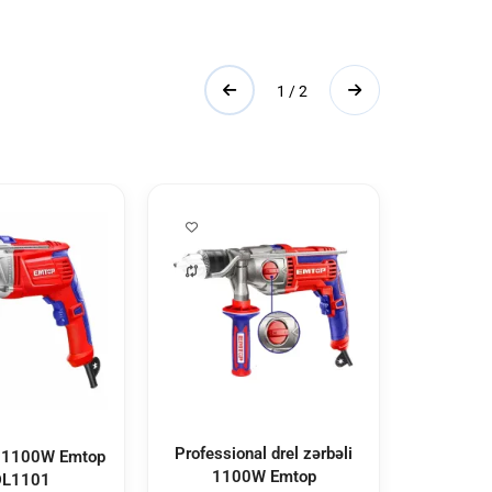
1 / 2
Professional drel zərbəli
li 1100W Emtop
Cilala
1100W Emtop
L1101
Emto