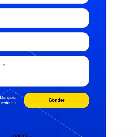
klə, şəxsi
Göndər
verirsiniz