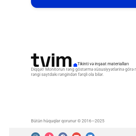
Tikinti və inşaat materialları
Diqqət! Monitorun rəng göstərmə xüsusiyyətlərinə görə
rəngi saytdakı rəngindən fərqli ola bilər.
Bütün hüquqlar qorunur © 2016—2025