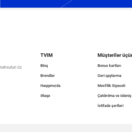
TVIM
Müştərilər üçü
Bloq
Bonus kartları
 məhsulun öz
Brendlər
Geri qaytarma
Haqqımızda
Məxfilik Siyasəti
Əlaqə
Çatdırılma və ödəniş
İstifadə şərtləri