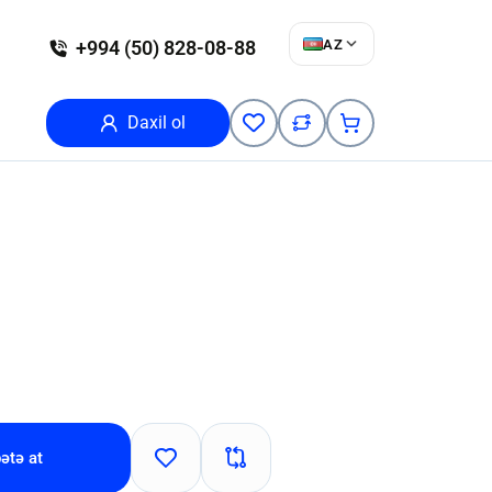
AZ
+994 (50) 828-08-88
Daxil ol
ətə at