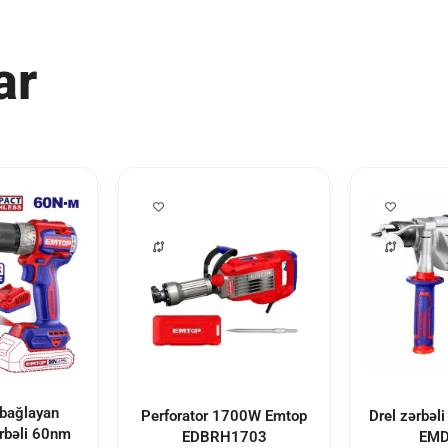
ar
 bağlayan
Perforator 1700W Emtop
Drel zərbə
ərbəli 60nm
EDBRH1703
EMD