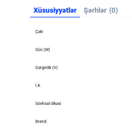
Xüsusiyyətlər
Şərhlər
(0)
Çəki
Güc (W)
Gərginlik (V)
İ.K
İstehsal ölkəsi
Brend: