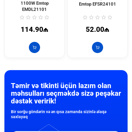
1100W Emtop
Emtop
EFSR24101
EMDL21101
114.90₼
52.00₼
Təmir və tikinti üçün lazım olan
məhsulları seçməkdə sizə peşəkar
dəstək veririk!
Bir sorğu göndərin və ən qısa zamanda sizinlə əlaqə
saxlayaq