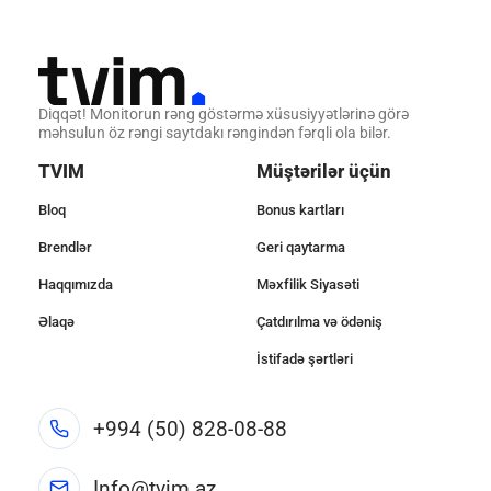
Diqqət! Monitorun rəng göstərmə xüsusiyyətlərinə görə
məhsulun öz rəngi saytdakı rəngindən fərqli ola bilər.
TVIM
Müştərilər üçün
Bloq
Bonus kartları
Brendlər
Geri qaytarma
Haqqımızda
Məxfilik Siyasəti
Əlaqə
Çatdırılma və ödəniş
İstifadə şərtləri
+994 (50) 828-08-88
Info@tvim.az