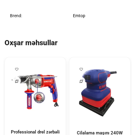
Brend:
Emtop
Oxşar məhsullar
Professional drel zərbəli
Cilalama maşını 240W