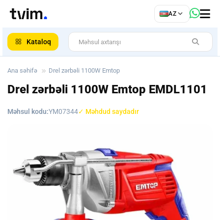
az
AZ
ar
Kataloq
Ana səhifə
Drel zərbəli 1100W Emtop
Drel zərbəli 1100W Emtop
EMDL1101
Məhsul kodu:
YM07344
✓ Məhdud saydadır