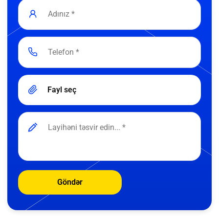
Fayl seç
Göndər