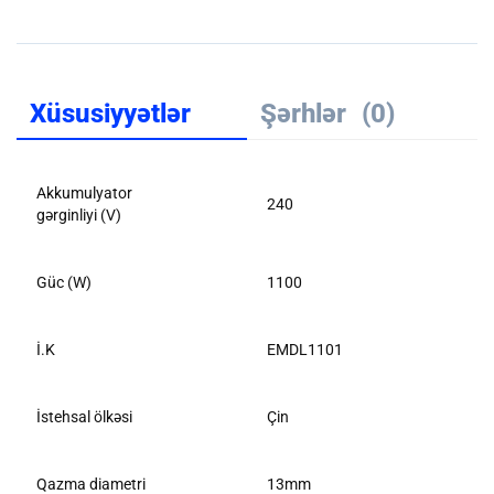
Xüsusiyyətlər
Şərhlər
(0)
Akkumulyator
240
gərginliyi (V)
Güc (W)
1100
İ.K
EMDL1101
İstehsal ölkəsi
Çin
Qazma diametri
13mm