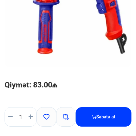
Qiymət: 83.00₼
Səbətə at