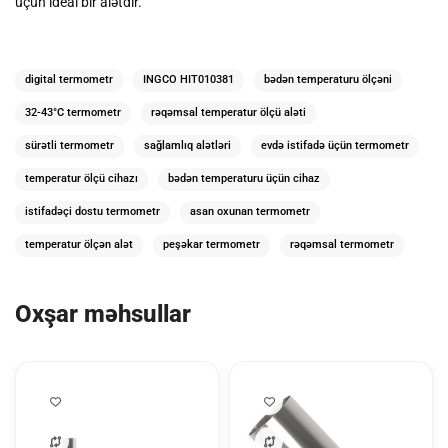
üçün ideal bir alətdir.
digital termometr
INGCO HIT010381
bədən temperaturu ölçəni
32-43°C termometr
rəqəmsal temperatur ölçü aləti
sürətli termometr
sağlamlıq alətləri
evdə istifadə üçün termometr
temperatur ölçü cihazı
bədən temperaturu üçün cihaz
istifadəçi dostu termometr
asan oxunan termometr
temperatur ölçən alət
peşəkar termometr
rəqəmsal termometr
Oxşar məhsullar