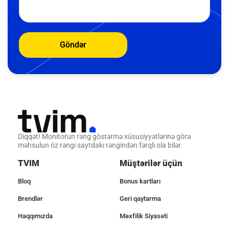
Göndər
Diqqət! Monitorun rəng göstərmə xüsusiyyətlərinə görə
məhsulun öz rəngi saytdakı rəngindən fərqli ola bilər.
TVIM
Müştərilər üçün
Bloq
Bonus kartları
Brendlər
Geri qaytarma
Haqqımızda
Məxfilik Siyasəti