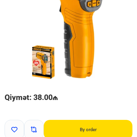
Qiymət: 38.00₼
By order