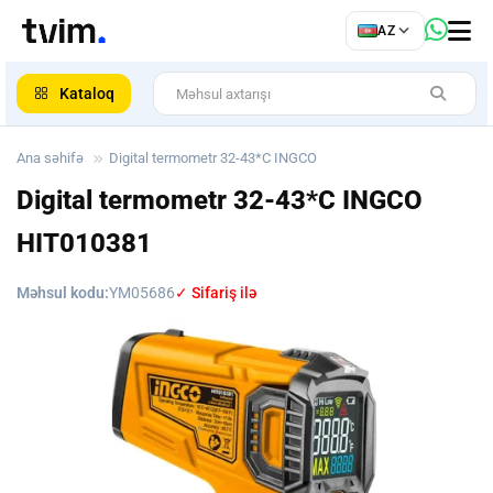
az
AZ
ar
Kataloq
Ana səhifə
Digital termometr 32-43*C INGCO
Digital termometr 32-43*C INGCO
HIT010381
Məhsul kodu:
YM05686
✓ Sifariş ilə