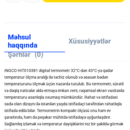
Məhsul
Xüsusiyyətlər
haqqında
Şərhlər
(0)
INGCO HIT010381 digital termometr 32°C-dən 43°C-yə qədər
temperatur ölçmə aralığı ilə təchiz olunub və əsasən bədən
temperaturunu ölçmək üçün nəzərdə tutulub. Bu termometr, sürətli
və dəqiq nəticələr əldə etməyə imkan verir, rəqəmsal ekran vasitəsilə
temperaturu asanlıqla oxumaq mümkündür. Rahat və istifadəsi
sadə olan dizaynı ilə istənilən yaşda istifadəçi tərəfindən rahatlıqla
istifadə edilə bilər. Termometrin kompakt ölçüsü onu həm ev
şəraitində, həm də peşəkar mühitdə istifadəyə uyğunlaşdırır.
Sağlamlıq izləmək və temperatur dəyişiklərini tez bir şəkildə görmək