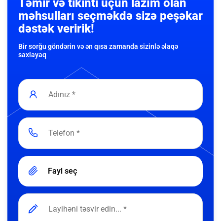
Təmir və tikinti üçün lazım olan
məhsulları seçməkdə sizə peşəkar
dəstək veririk!
Bir sorğu göndərin və ən qısa zamanda sizinlə əlaqə
saxlayaq
Fayl seç