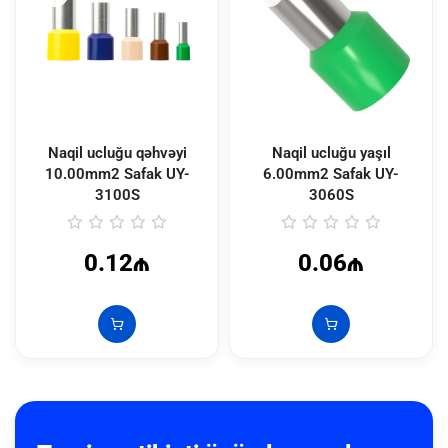
Naqil ucluğu qəhvəyi
Naqil ucluğu yaşıl
10.00mm2 Safak
UY-
6.00mm2 Safak
UY-
3100S
3060S
0.12₼
0.06₼