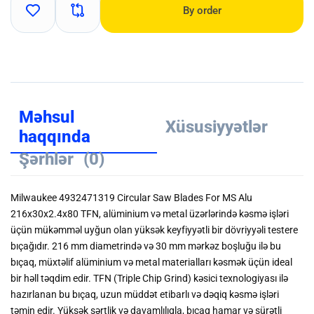
By order
Məhsul
Xüsusiyyətlər
haqqında
Şərhlər
(0)
Milwaukee 4932471319 Circular Saw Blades For MS Alu
216x30x2.4x80 TFN, alüminium və metal üzərlərində kəsmə işləri
üçün mükəmməl uyğun olan yüksək keyfiyyətli bir dövriyyəli testere
bıçağıdır. 216 mm diametrində və 30 mm mərkəz boşluğu ilə bu
bıçaq, müxtəlif alüminium və metal materialları kəsmək üçün ideal
bir həll təqdim edir. TFN (Triple Chip Grind) kəsici texnologiyası ilə
hazırlanan bu bıçaq, uzun müddət etibarlı və dəqiq kəsmə işləri
təmin edir. Yüksək sərtlik və davamlılıqla, bıçaq hamar və sürətli