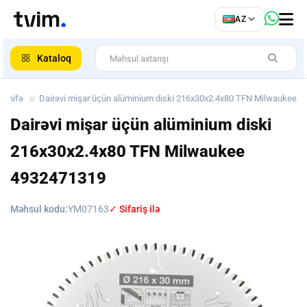
az
AZ
ar
Kataloq
səhifə
Dairəvi mişar üçün alüminium diski 216x30x2.4x80 TFN Milwaukee
Dairəvi mişar üçün alüminium diski
216x30x2.4x80 TFN Milwaukee
4932471319
Məhsul kodu:
YM07163
✓ Sifariş ilə