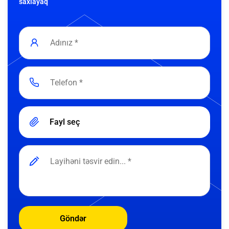
saxlayaq
Fayl seç
Göndər