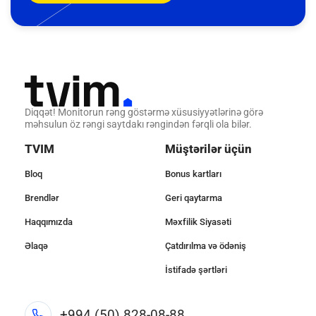
Diqqət! Monitorun rəng göstərmə xüsusiyyətlərinə görə
məhsulun öz rəngi saytdakı rəngindən fərqli ola bilər.
TVIM
Müştərilər üçün
Bloq
Bonus kartları
Brendlər
Geri qaytarma
Haqqımızda
Məxfilik Siyasəti
Əlaqə
Çatdırılma və ödəniş
İstifadə şərtləri
+994 (50) 828-08-88