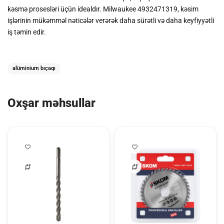
kəsmə prosesləri üçün idealdır. Milwaukee 4932471319, kəsim
işlərinin mükəmməl nəticələr verərək daha sürətli və daha keyfiyyətli
iş təmin edir.
alüminium bıçaqı
Oxşar məhsullar