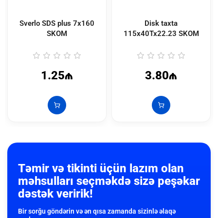
Sverlo SDS plus 7x160
Disk taxta
SKOM
115x40Tx22.23 SKOM
1.25₼
3.80₼
Təmir və tikinti üçün lazım olan
məhsulları seçməkdə sizə peşəkar
dəstək veririk!
Bir sorğu göndərin və ən qısa zamanda sizinlə əlaqə