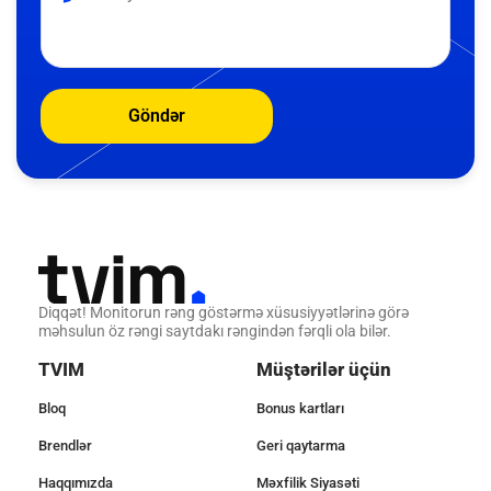
Göndər
Diqqət! Monitorun rəng göstərmə xüsusiyyətlərinə görə
məhsulun öz rəngi saytdakı rəngindən fərqli ola bilər.
TVIM
Müştərilər üçün
Bloq
Bonus kartları
Brendlər
Geri qaytarma
Haqqımızda
Məxfilik Siyasəti