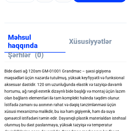
Məhsul
Xüsusiyyətlər
haqqında
Şərhlər
(0)
Bide dəsti ağ 120sm GM-01001 Grandmac – şəxsi gigiyena
məqsədləri üçün nəzərdə tutulmuş, yüksək keyfiyyətli və funksional
aksesuar dəstidir. 120 sm uzunluğunda elastik və təzyiqə davamlı
hortumu, ağ rəngli estetik dizaynlı bide başlığı və montaj üçün lazım
olan bağlantı elementləri ilə tam komplekt halında təqdim olunur.
İstifadə zamanı su axınının rahat və dəqiq tənzimlənməsi üçün
xüsusi mexanizmə malikdir, bu isə həm gigiyenik, həm də suya
qənaətcil istifadəni təmin edir. Dayanıqlı plastik materialdan istehsal
olunmuş bu dəst paslanmaya, yüksək təzyiqə və temperatur