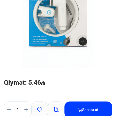
Qiymət: 5.46₼
Səbətə at