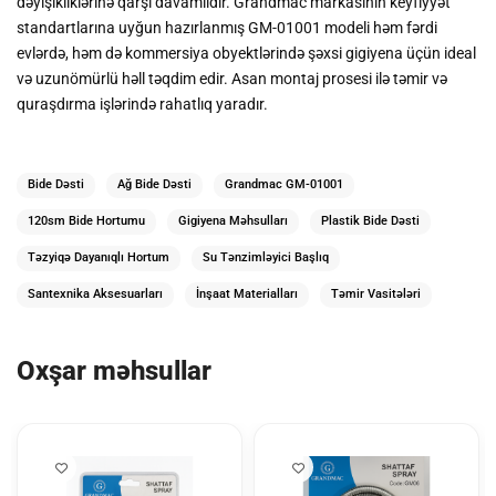
dəyişikliklərinə qarşı davamlıdır. Grandmac markasının keyfiyyət
standartlarına uyğun hazırlanmış GM-01001 modeli həm fərdi
evlərdə, həm də kommersiya obyektlərində şəxsi gigiyena üçün ideal
və uzunömürlü həll təqdim edir. Asan montaj prosesi ilə təmir və
quraşdırma işlərində rahatlıq yaradır.
Bide Dəsti
Ağ Bide Dəsti
Grandmac GM-01001
120sm Bide Hortumu
Gigiyena Məhsulları
Plastik Bide Dəsti
Təzyiqə Dayanıqlı Hortum
Su Tənzimləyici Başlıq
Santexnika Aksesuarları
İnşaat Materialları
Təmir Vasitələri
Oxşar məhsullar