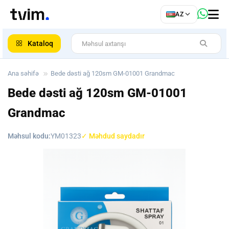
az
AZ
ar
Kataloq
Ana səhifə
Bede dəsti ağ 120sm GM-01001 Grandmac
Bede dəsti ağ 120sm GM-01001
Grandmac
Məhsul kodu:
YM01323
✓ Məhdud saydadır