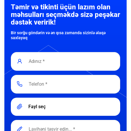
Təmir və tikinti üçün lazım olan
məhsulları seçməkdə sizə peşəkar
dəstək veririk!
Bir sorğu göndərin və ən qısa zamanda sizinlə əlaqə
saxlayaq
Fayl seç