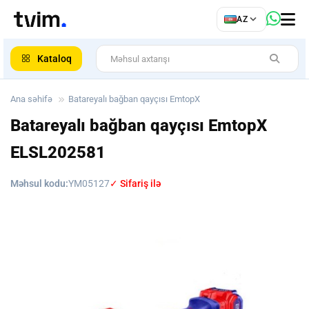
az
AZ
ar
Kataloq
Ana səhifə
Batareyalı bağban qayçısı EmtopX
Batareyalı bağban qayçısı EmtopX
ELSL202581
Məhsul kodu:
YM05127
✓ Sifariş ilə