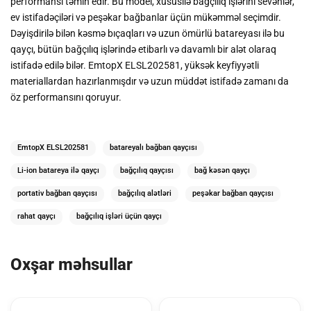
performansı təmin edir. Bu model, xüsusilə bağçılıq işlərini sevənlər,
ev istifadəçiləri və peşəkar bağbanlar üçün mükəmməl seçimdir.
Dəyişdirilə bilən kəsmə bıçaqları və uzun ömürlü batareyası ilə bu
qayçı, bütün bağçılıq işlərində etibarlı və davamlı bir alət olaraq
istifadə edilə bilər. EmtopX ELSL202581, yüksək keyfiyyətli
materiallardan hazırlanmışdır və uzun müddət istifadə zamanı da
öz performansını qoruyur.
EmtopX ELSL202581
batareyalı bağban qayçısı
Li-ion batareya ilə qayçı
bağçılıq qayçısı
bağ kəsən qayçı
portativ bağban qayçısı
bağçılıq alətləri
peşəkar bağban qayçısı
rahat qayçı
bağçılıq işləri üçün qayçı
Oxşar məhsullar