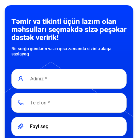
Təmir və tikinti üçün lazım olan
məhsulları seçməkdə sizə peşəkar
dəstək veririk!
Bir sorğu göndərin və ən qısa zamanda sizinlə əlaqə
saxlayaq
Fayl seç