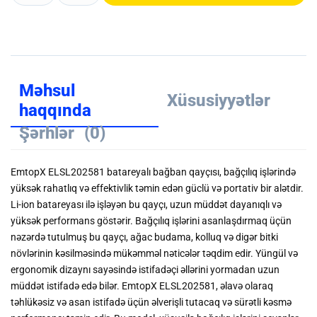
Məhsul
Xüsusiyyətlər
haqqında
Şərhlər
(0)
EmtopX ELSL202581 batareyalı bağban qayçısı, bağçılıq işlərində
yüksək rahatlıq və effektivlik təmin edən güclü və portativ bir alətdir.
Li-ion batareyası ilə işləyən bu qayçı, uzun müddət dayanıqlı və
yüksək performans göstərir. Bağçılıq işlərini asanlaşdırmaq üçün
nəzərdə tutulmuş bu qayçı, ağac budama, kolluq və digər bitki
növlərinin kəsilməsində mükəmməl nəticələr təqdim edir. Yüngül və
ergonomik dizaynı sayəsində istifadəçi əllərini yormadan uzun
müddət istifadə edə bilər. EmtopX ELSL202581, əlavə olaraq
təhlükəsiz və asan istifadə üçün əlverişli tutacaq və sürətli kəsmə