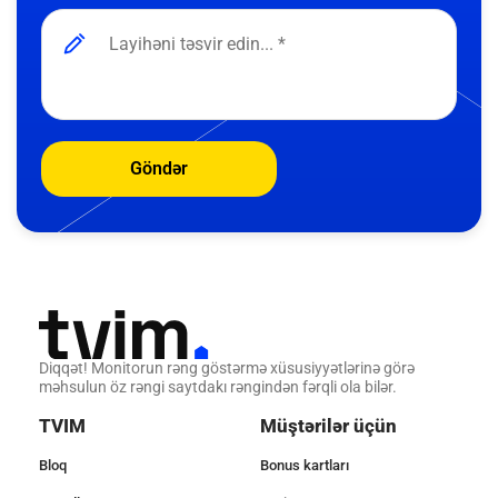
Göndər
Diqqət! Monitorun rəng göstərmə xüsusiyyətlərinə görə
məhsulun öz rəngi saytdakı rəngindən fərqli ola bilər.
TVIM
Müştərilər üçün
Bloq
Bonus kartları