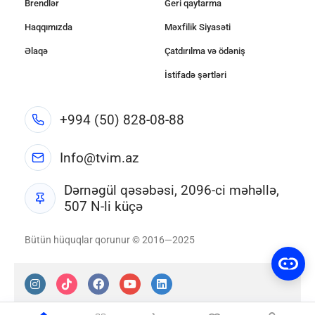
Brendlər
Geri qaytarma
Haqqımızda
Məxfilik Siyasəti
Əlaqə
Çatdırılma və ödəniş
İstifadə şərtləri
+994 (50) 828-08-88
Info@tvim.az
Dərnəgül qəsəbəsi, 2096-ci məhəllə,
507 N-li küçə
Bütün hüquqlar qorunur © 2016—2025