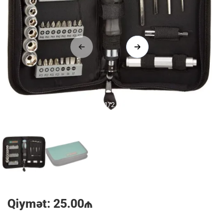
1/2
Qiymət: 25.00₼