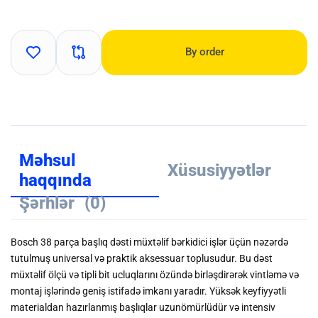
By order
Məhsul
Xüsusiyyətlər
haqqında
Şərhlər
(0)
Bosch 38 parça başlıq dəsti müxtəlif bərkidici işlər üçün nəzərdə
tutulmuş universal və praktik aksessuar toplusudur. Bu dəst
müxtəlif ölçü və tipli bit ucluqlarını özündə birləşdirərək vintləmə və
montaj işlərində geniş istifadə imkanı yaradır. Yüksək keyfiyyətli
materialdan hazırlanmış başlıqlar uzunömürlüdür və intensiv