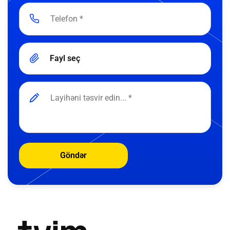
Fayl seç
Göndər