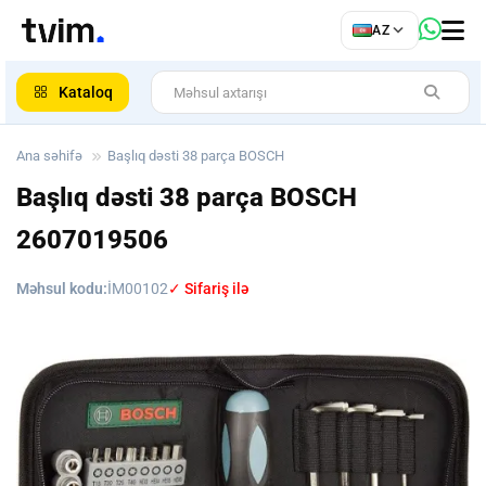
az
AZ
ar
Kataloq
Ana səhifə
Başlıq dəsti 38 parça BOSCH
Başlıq dəsti 38 parça BOSCH
2607019506
Məhsul kodu:
İM00102
✓ Sifariş ilə