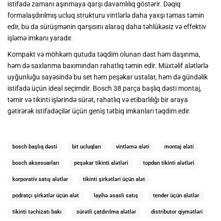
istifadə zamanı aşınmaya qarşı davamlılıq göstərir. Dəqiq
formalaşdırılmış ucluq strukturu vintlərlə daha yaxşı təmas təmin
edir, bu da sürüşmənin qarşısını alaraq daha təhlükəsiz və effektiv
işləmə imkanı yaradır.
Kompakt və möhkəm qutuda təqdim olunan dəst həm daşınma,
həm də saxlanma baxımından rahatlıq təmin edir. Müxtəlif alətlərlə
uyğunluğu sayəsində bu set həm peşəkar ustalar, həm də gündəlik
istifadə üçün ideal seçimdir. Bosch 38 parça başlıq dəsti montaj,
təmir və tikinti işlərində sürət, rahatlıq və etibarlılığı bir araya
gətirərək istifadəçilər üçün geniş tətbiq imkanları təqdim edir.
bosch başlıq dəsti
bit ucluqları
vintləmə aləti
montaj aləti
bosch aksesuarları
peşəkar tikinti alətləri
topdan tikinti alətləri
korporativ satış alətlər
tikinti şirkətləri üçün alət
podratçı şirkətlər üçün alət
layihə əsaslı satış
tender üçün alətlər
tikinti təchizatı bakı
sürətli çatdırılma alətlər
distributor qiymətləri