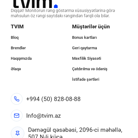
Diqqət! Monitorun rəng göstərmə xüsusiyyətlərinə görə
məhsulun öz rəngi saytdakı rəngindən fərqli ola bilər.
TVIM
Müştərilər üçün
Bloq
Bonus kartları
Brendlər
Geri qaytarma
Haqqımızda
Məxfilik Siyasəti
Əlaqə
Çatdırılma və ödəniş
İstifadə şərtləri
+994 (50) 828-08-88
Info@tvim.az
Dərnəgül qəsəbəsi, 2096-ci məhəllə,
507 N-li küçə