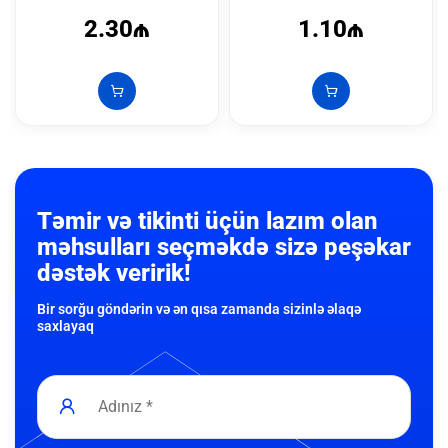
2.30₼
1.10₼
Təmir və tikinti üçün lazım olan
məhsulları seçməkdə sizə peşəkar
dəstək veririk!
Bir sorğu göndərin və ən qısa zamanda sizinlə əlaqə
saxlayaq