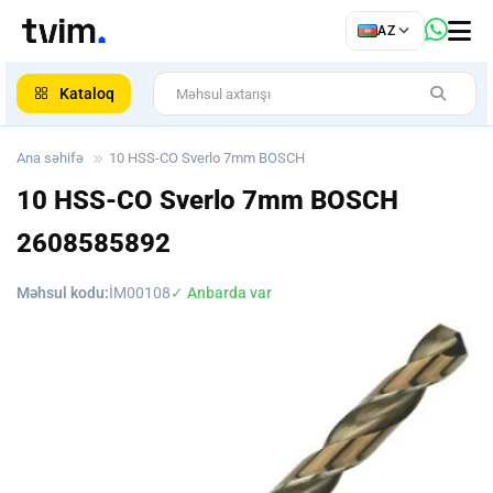
az
AZ
ar
Kataloq
Ana səhifə
10 HSS-CO Sverlo 7mm BOSCH
10 HSS-CO Sverlo 7mm BOSCH
2608585892
Məhsul kodu:
İM00108
✓ Anbarda var