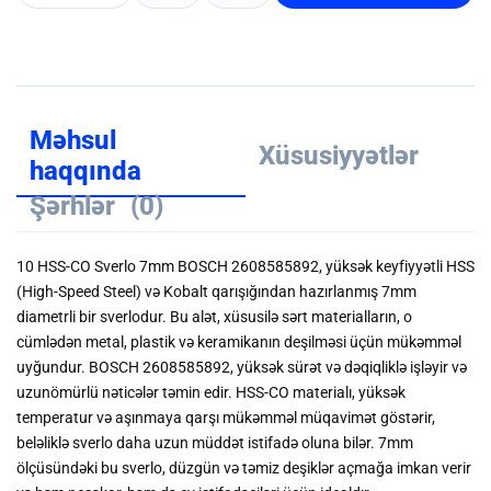
Məhsul
Xüsusiyyətlər
haqqında
Şərhlər
(0)
10 HSS-CO Sverlo 7mm BOSCH 2608585892, yüksək keyfiyyətli HSS
(High-Speed Steel) və Kobalt qarışığından hazırlanmış 7mm
diametrli bir sverlodur. Bu alət, xüsusilə sərt materialların, o
cümlədən metal, plastik və keramikanın deşilməsi üçün mükəmməl
uyğundur. BOSCH 2608585892, yüksək sürət və dəqiqliklə işləyir və
uzunömürlü nəticələr təmin edir. HSS-CO materialı, yüksək
temperatur və aşınmaya qarşı mükəmməl müqavimət göstərir,
beləliklə sverlo daha uzun müddət istifadə oluna bilər. 7mm
ölçüsündəki bu sverlo, düzgün və təmiz deşiklər açmağa imkan verir