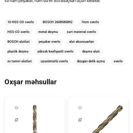
və həm peşəkar, həm də ev istifadəçiləri üçün idealdır.
10 HSS-CO sverlo
BOSCH 2608585892
7mm sverlo
HSS-CO sverlo
metal deşmə
sərt material sverlo
BOSCH alətləri
peşəkar sverlo
alət aksesuarları
plastik deşmə
yüksək keyfiyyətli sverlo
deşmə aləti
ev təmiri alətləri
uzunömürlü sverlo
düzgün delik açma
sverlo
Oxşar məhsullar