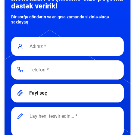
dəstək veririk!
Bir sorğu göndərin və ən qısa zamanda sizinlə əlaqə
saxlayaq
Fayl seç