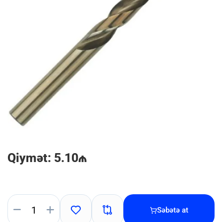
Qiymət: 5.10₼
Səbətə at