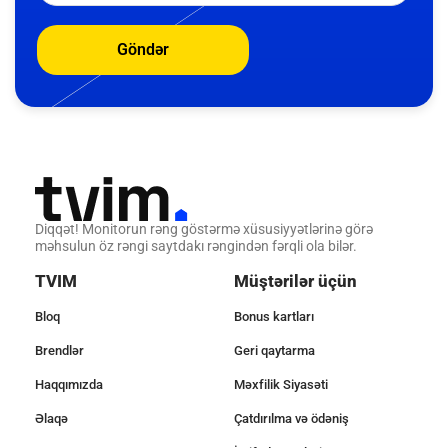
Göndər
Diqqət! Monitorun rəng göstərmə xüsusiyyətlərinə görə
məhsulun öz rəngi saytdakı rəngindən fərqli ola bilər.
TVIM
Müştərilər üçün
Bloq
Bonus kartları
Brendlər
Geri qaytarma
Haqqımızda
Məxfilik Siyasəti
Əlaqə
Çatdırılma və ödəniş