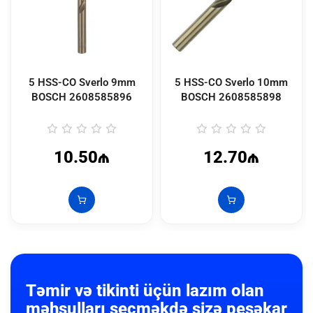
5 HSS-CO Sverlo 9mm
5 HSS-CO Sverlo 10mm
BOSCH
2608585896
BOSCH
2608585898
10.50₼
12.70₼
Təmir və tikinti üçün lazım olan
məhsulları seçməkdə sizə peşəkar