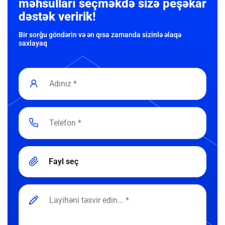
məhsulları seçməkdə sizə peşəkar
dəstək veririk!
Bir sorğu göndərin və ən qısa zamanda sizinlə əlaqə
saxlayaq
Fayl seç