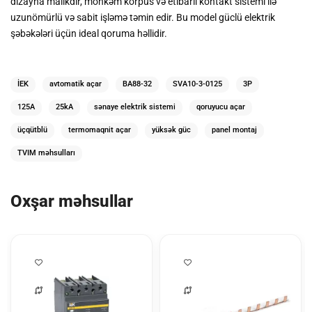
dizayna malikdir, möhkəm korpus və etibarlı kontakt sistemi ilə
uzunömürlü və sabit işləmə təmin edir. Bu model güclü elektrik
şəbəkələri üçün ideal qoruma həllidir.
İEK
avtomatik açar
ВА88-32
SVA10-3-0125
3P
125A
25kA
sənaye elektrik sistemi
qoruyucu açar
üçqütblü
termomaqnit açar
yüksək güc
panel montaj
TVIM məhsulları
Oxşar məhsullar