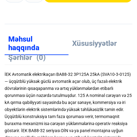
Məhsul
Xüsusiyyətlər
haqqında
Şərhlər
(0)
İEK Avtomatik elektrikaçarı ВА88-32 3Р125А 25kA (SVA10-3-0125)
—
üçqütblü yüksək güclü avtomatik açar
olub,
üç fazalı elektrik
dövrələrinin qısaqapanma və artıq yüklənmələrdən etibarlı
qorunması
üçün nəzərdə tutulmuşdur.
125 A nominal cərəyan
və
25
kA qırma qabiliyyəti
sayəsində bu açar sənaye, kommersiya və iri
obyektlərin elektrik sistemlərində yüksək təhlükəsizlik təmin edir.
Üçqütblü konstruksiya
tam faza qoruması verir, termomaqnit
buraxma mexanizmi isə cərəyan yüklənmələrinə operativ reaksiya
göstərir. İEK ВА88-32 seriyası
DİN və ya panel montajına uyğun