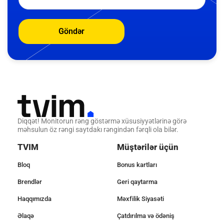
Göndər
Diqqət! Monitorun rəng göstərmə xüsusiyyətlərinə görə
məhsulun öz rəngi saytdakı rəngindən fərqli ola bilər.
TVIM
Müştərilər üçün
Bloq
Bonus kartları
Brendlər
Geri qaytarma
Haqqımızda
Məxfilik Siyasəti
Əlaqə
Çatdırılma və ödəniş