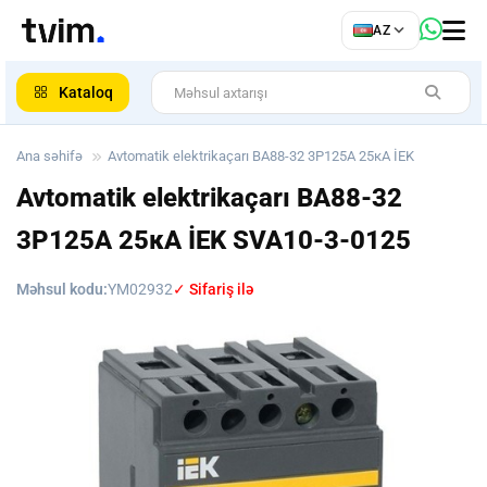
az
AZ
ar
Kataloq
Ana səhifə
Avtomatik elektrikaçarı ВА88-32 3Р125А 25кА İEK
Avtomatik elektrikaçarı ВА88-32
3Р125А 25кА İEK
SVA10-3-0125
Məhsul kodu:
YM02932
✓ Sifariş ilə