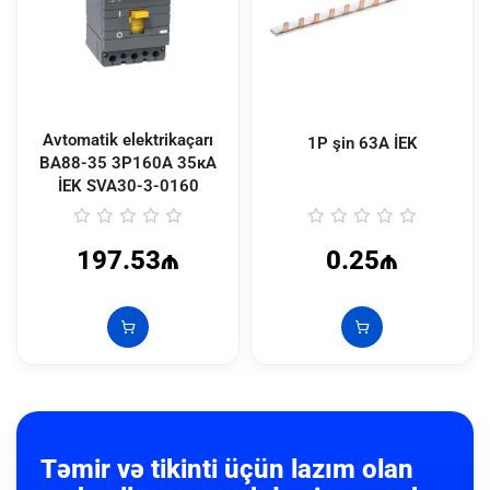
Avtomatik elektrikaçarı
1P şin 63A İEK
ВА88-35 3Р160А 35кА
İEK
SVA30-3-0160
197.53₼
0.25₼
Təmir və tikinti üçün lazım olan