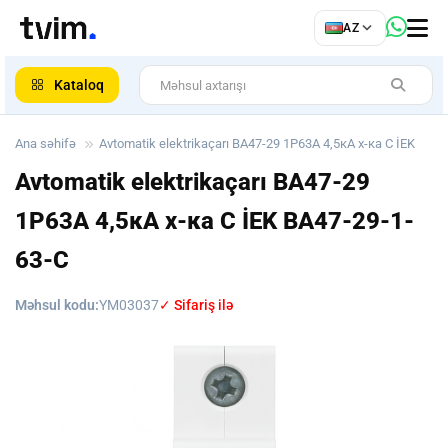
az
AZ
ar
Kataloq
Ana səhifə
Avtomatik elektrikaçarı ВА47-29 1Р63А 4,5кА х-ка С İEK
Avtomatik elektrikaçarı ВА47-29
1Р63А 4,5кА х-ка С İEK
BA47-29-1-
63-C
Məhsul kodu:
YM03037
✓ Sifariş ilə