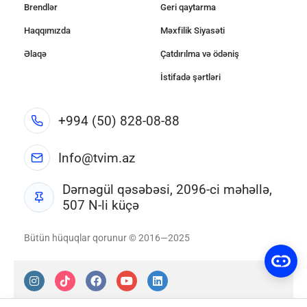
Brendlər
Geri qaytarma
Haqqımızda
Məxfilik Siyasəti
Əlaqə
Çatdırılma və ödəniş
İstifadə şərtləri
+994 (50) 828-08-88
Info@tvim.az
Dərnəgül qəsəbəsi, 2096-ci məhəllə,
507 N-li küçə
Bütün hüquqlar qorunur © 2016—2025