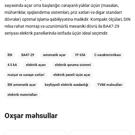
sayəsində açar orta başlanğıc cərəyanlı yüklər üçün (məsələn,
mühərriklər, işıqlandırma sistemləri, priz xətləri və digər standart
dövrələr) optimal işləmə qabiliyyətinə malikdir. Kompakt ölçüləri, DIN
relsə rahat montajı və uzunömürlü mexaniki dövrü ilə BA47-29
seriyası elektrik panellərində istifadə üçün ideal seçimdir.
İEK
BA47-29
avtomatik açar
1P 63A
C xarakteristikası
4.5 kA
elektrik açarı
elektrik qoruma sistemi
məişət və sənaye xətləri
elektrik paneli üçün açar
İEK avtomatik açar
keyfiyyətli elektrik avadanlığı
TVIM məhsulları
elektrik materialları
Oxşar məhsullar