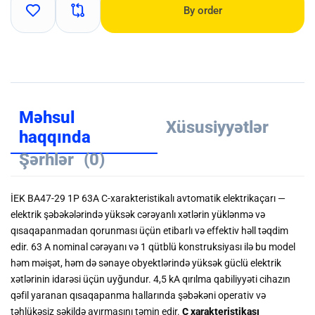
By order
Məhsul
Xüsusiyyətlər
haqqında
Şərhlər
(0)
İEK BA47-29 1P 63A C-xarakteristikalı avtomatik elektrikaçarı —
elektrik şəbəkələrində yüksək cərəyanlı xətlərin yüklənmə və
qısaqapanmadan qorunması üçün etibarlı və effektiv həll təqdim
edir. 63 A nominal cərəyanı və 1 qütblü konstruksiyası ilə bu model
həm məişət, həm də sənaye obyektlərində yüksək güclü elektrik
xətlərinin idarəsi üçün uyğundur. 4,5 kA qırılma qabiliyyəti cihazın
qəfil yaranan qısaqapanma hallarında şəbəkəni operativ və
təhlükəsiz şəkildə ayırmasını təmin edir.
C xarakteristikası