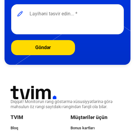
Göndər
Diqqət! Monitorun rəng göstərmə xüsusiyyətlərinə görə
məhsulun öz rəngi saytdakı rəngindən fərqli ola bilər.
TVIM
Müştərilər üçün
Bloq
Bonus kartları