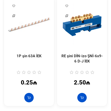
1P şin 63A İEK
RE şini DİN-izo ŞNİ-6x9-
6 D-J İEK
0.25₼
2.50₼