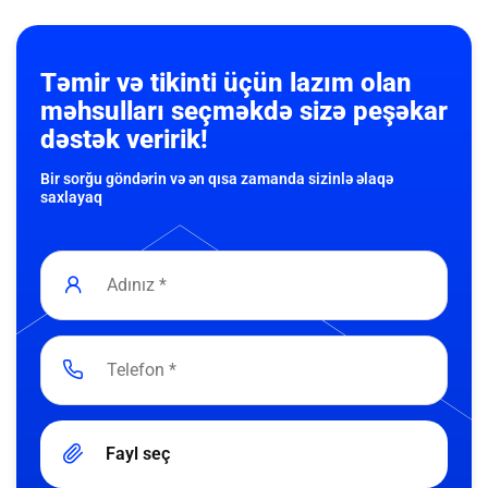
Təmir və tikinti üçün lazım olan
məhsulları seçməkdə sizə peşəkar
dəstək veririk!
Bir sorğu göndərin və ən qısa zamanda sizinlə əlaqə
saxlayaq
Fayl seç