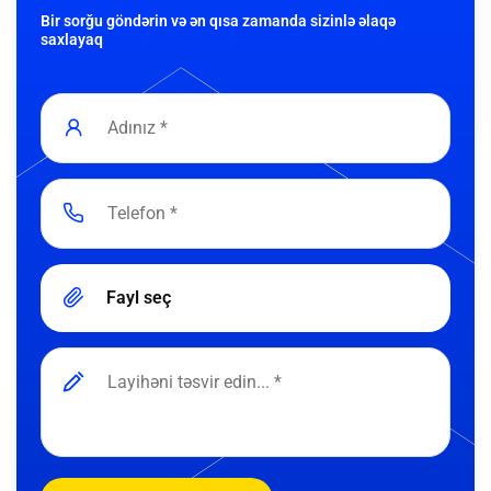
Bir sorğu göndərin və ən qısa zamanda sizinlə əlaqə
saxlayaq
Fayl seç