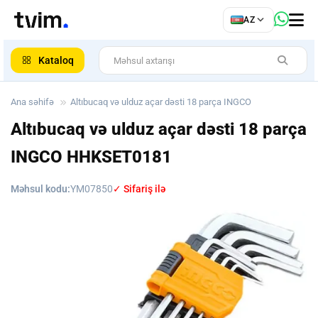
az
AZ
ar
Kataloq
Ana səhifə
Altıbucaq və ulduz açar dəsti 18 parça INGCO
Altıbucaq və ulduz açar dəsti 18 parça
INGCO
HHKSET0181
Məhsul kodu:
YM07850
✓ Sifariş ilə