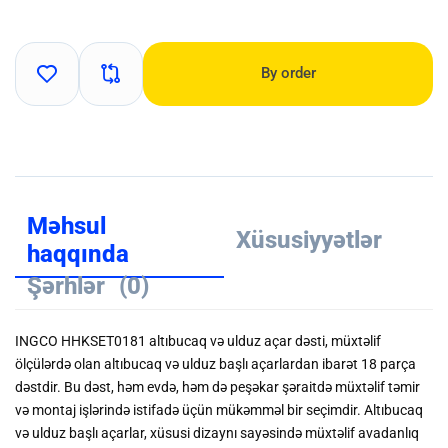
By order
Məhsul
Xüsusiyyətlər
haqqında
Şərhlər
(0)
INGCO HHKSET0181 altıbucaq və ulduz açar dəsti, müxtəlif
ölçülərdə olan altıbucaq və ulduz başlı açarlardan ibarət 18 parça
dəstdir. Bu dəst, həm evdə, həm də peşəkar şəraitdə müxtəlif təmir
və montaj işlərində istifadə üçün mükəmməl bir seçimdir. Altıbucaq
və ulduz başlı açarlar, xüsusi dizaynı sayəsində müxtəlif avadanlıq