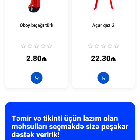
Oboy bıçağı türk
Açar qaz 2
2.80₼
22.30₼
Təmir və tikinti üçün lazım olan
məhsulları seçməkdə sizə peşəkar
dəstək veririk!