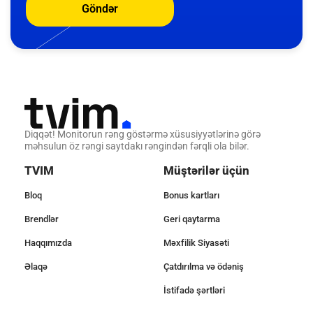
Göndər
Diqqət! Monitorun rəng göstərmə xüsusiyyətlərinə görə
məhsulun öz rəngi saytdakı rəngindən fərqli ola bilər.
TVIM
Müştərilər üçün
Bloq
Bonus kartları
Brendlər
Geri qaytarma
Haqqımızda
Məxfilik Siyasəti
Əlaqə
Çatdırılma və ödəniş
İstifadə şərtləri