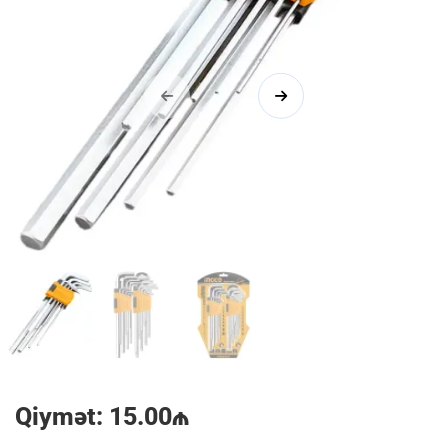
1/3
Qiymət: 15.00₼