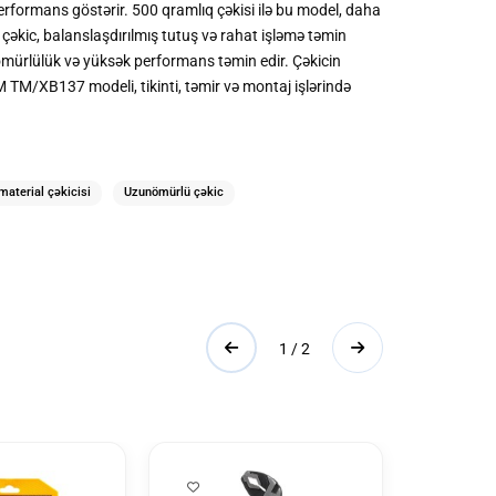
erformans göstərir. 500 qramlıq çəkisi ilə bu model, daha
çəkic, balanslaşdırılmış tutuş və rahat işləmə təmin
nömürlülük və yüksək performans təmin edir. Çəkicin
 TM/XB137 modeli, tikinti, təmir və montaj işlərində
material çəkicisi
Uzunömürlü çəkic
1 / 2