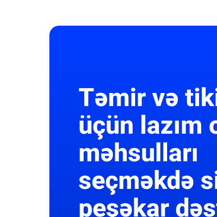
Təmir və tik
üçün lazım 
məhsulları
seçməkdə s
peşəkar dəs