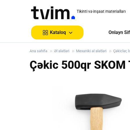
Tikinti və inşaat materialları
Onlayn Sif
Kataloq
Ana səhifə
Əl alətləri
Mexaniki əl alətləri
Çəkiclər, 
Çəkic 500qr SKOM