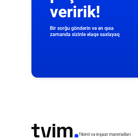
veririk!
Bir sorğu göndərin və ən qısa
zamanda sizinlə əlaqə saxlayaq
Tikinti və inşaat materialları