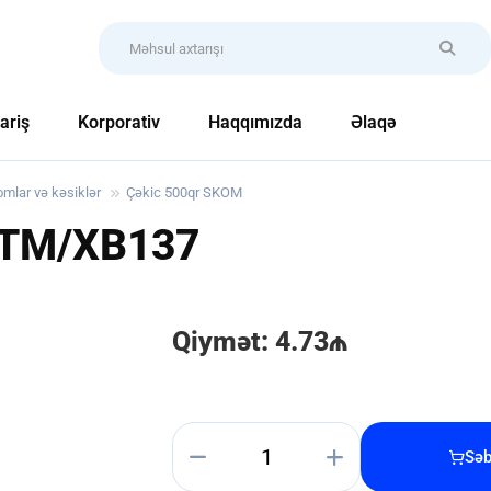
ariş
Korporativ
Haqqımızda
Əlaqə
lomlar və kəsiklər
Çəkic 500qr SKOM
TM/XB137
Qiymət: 4.73₼
Səb