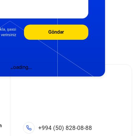
klə, şəxsi
Göndər
verirsiniz
n
+994 (50) 828-08-88