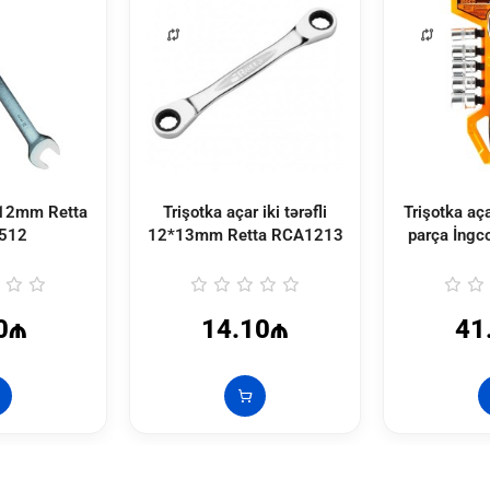
 12mm Retta
Trişotka açar iki tərəfli
Trişotka aç
512
12*13mm Retta
RCA1213
parça İngc
0₼
14.10₼
41