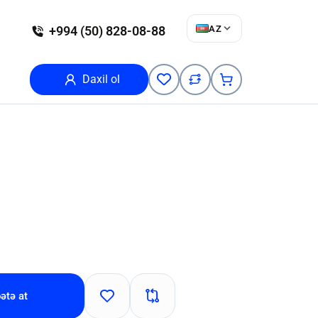
AZ
+994 (50) 828-08-88
Daxil ol
ətə at