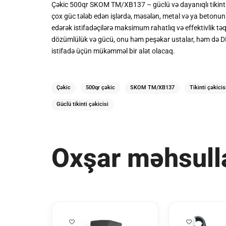
Çəkic 500qr SKOM TM/XB137 – güclü və dayanıqlı tikinti a
çox güc tələb edən işlərdə, məsələn, metal və ya betonun 
edərək istifadəçilərə maksimum rahatlıq və effektivlik t
dözümlülük və gücü, onu həm peşəkar ustalar, həm də DIY 
istifadə üçün mükəmməl bir alət olacaq.
Çəkic
500qr çəkic
SKOM TM/XB137
Tikinti çəkicis
Güclü tikinti çəkicisi
Oxşar məhsull