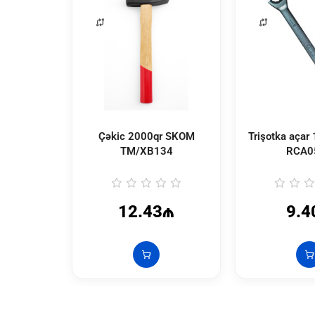
Çəkic 2000qr SKOM
Trişotka açar
TM/XB134
RCA0
12.43₼
9.4