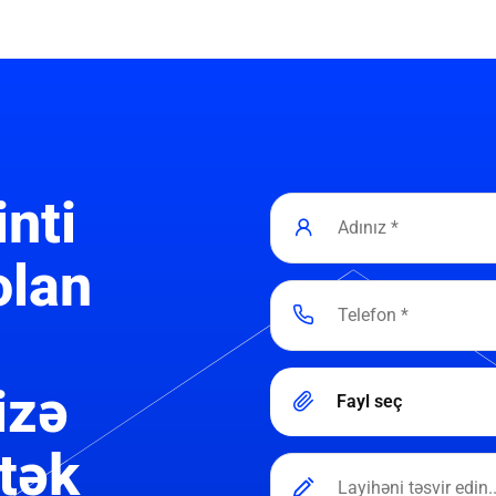
inti
olan
izə
Fayl seç
tək