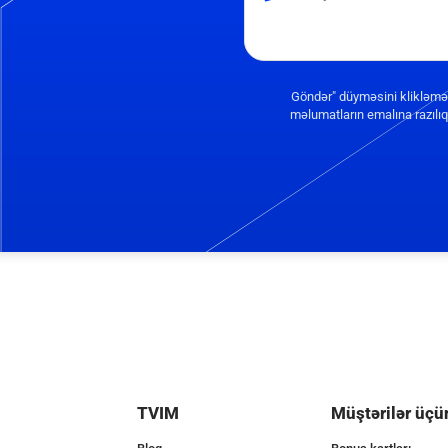
Göndər" düyməsini klikləmə
məlumatların emalına razılıq 
TVIM
Müştərilər üçü