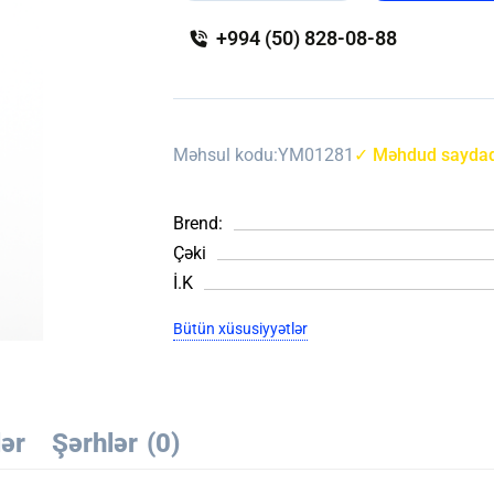
+994 (50) 828-08-88
Məhsul kodu:
YM01281
✓ Məhdud saydad
Brend:
Çəki
İ.K
Bütün xüsusiyyətlər
lər
Şərhlər
(0)