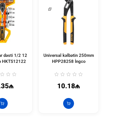
ar dəsti 1/2 12
Universal kəlbətin 250mm
Cırcır 
o
HKTS12122
HPP28258 İngco
H
.35₼
10.18₼