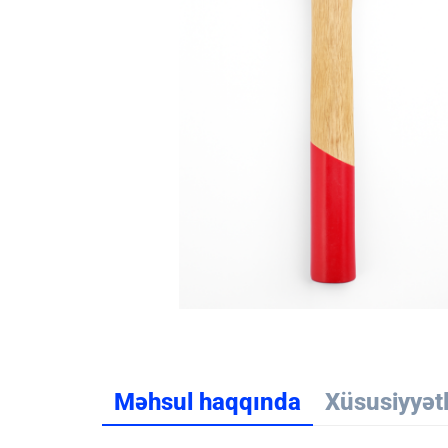
Məhsul haqqında
Xüsusiyyət