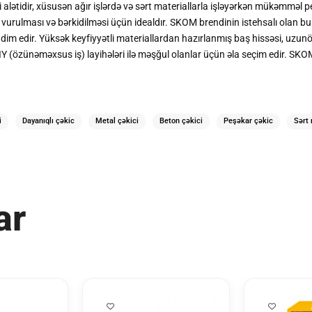
lətidir, xüsusən ağır işlərdə və sərt materiallarla işləyərkən mükəmməl p
vurulması və bərkidilməsi üçün idealdır. SKOM brendinin istehsalı olan bu 
əqdim edir. Yüksək keyfiyyətli materiallardan hazırlanmış baş hissəsi, uzu
(özünəməxsus iş) layihələri ilə məşğul olanlar üçün əla seçim edir. SKOM
i
Dayanıqlı çəkic
Metal çəkici
Beton çəkici
Peşəkar çəkic
Sərt 
ar