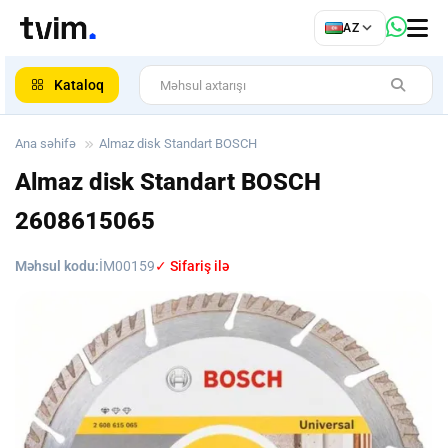
az
AZ
ar
Kataloq
Ana səhifə
Almaz disk Standart BOSCH
Almaz disk Standart BOSCH
2608615065
Məhsul kodu:
İM00159
✓ Sifariş ilə