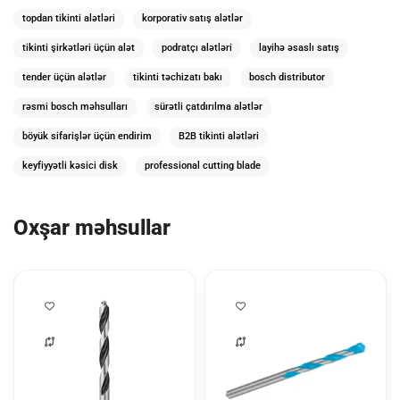
topdan tikinti alətləri
korporativ satış alətlər
tikinti şirkətləri üçün alət
podratçı alətləri
layihə əsaslı satış
tender üçün alətlər
tikinti təchizatı bakı
bosch distributor
rəsmi bosch məhsulları
sürətli çatdırılma alətlər
böyük sifarişlər üçün endirim
B2B tikinti alətləri
keyfiyyətli kəsici disk
professional cutting blade
Oxşar məhsullar