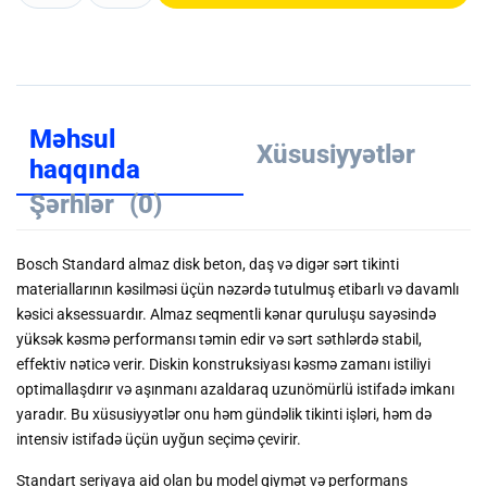
Məhsul
Xüsusiyyətlər
haqqında
Şərhlər
(0)
Bosch Standard almaz disk beton, daş və digər sərt tikinti
materiallarının kəsilməsi üçün nəzərdə tutulmuş etibarlı və davamlı
kəsici aksessuardır. Almaz seqmentli kənar quruluşu sayəsində
yüksək kəsmə performansı təmin edir və sərt səthlərdə stabil,
effektiv nəticə verir. Diskin konstruksiyası kəsmə zamanı istiliyi
optimallaşdırır və aşınmanı azaldaraq uzunömürlü istifadə imkanı
yaradır. Bu xüsusiyyətlər onu həm gündəlik tikinti işləri, həm də
intensiv istifadə üçün uyğun seçimə çevirir.
Standart seriyaya aid olan bu model qiymət və performans