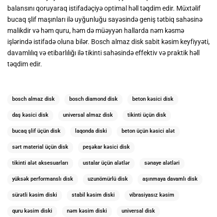
balansını qoruyaraq istifadəçiyə optimal həll təqdim edir. Müxtəlif
bucaq şlif maşınları ilə uyğunluğu sayəsində geniş tətbiq sahəsinə
malikdir və həm quru, həm də müəyyən hallarda nəm kəsmə
işlərində istifadə oluna bilər. Bosch almaz disk sabit kəsim keyfiyyəti,
davamlılıq və etibarlılığı ilə tikinti sahəsində effektiv və praktik həll
təqdim edir.
bosch almaz disk
bosch diamond disk
beton kəsici disk
daş kəsici disk
universal almaz disk
tikinti üçün disk
bucaq şlif üçün disk
laqonda diski
beton üçün kəsici alət
sərt material üçün disk
peşəkar kəsici disk
tikinti alət aksesuarları
ustalar üçün alətlər
sənaye alətləri
yüksək performanslı disk
uzunömürlü disk
aşınmaya davamlı disk
sürətli kəsim diski
stabil kəsim diski
vibrasiyasız kəsim
quru kəsim diski
nəm kəsim diski
universal disk