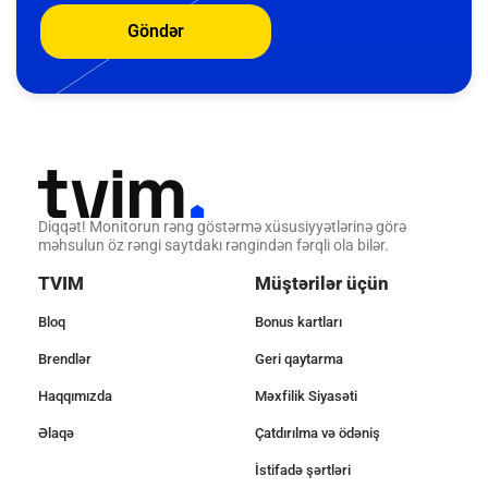
Göndər
Diqqət! Monitorun rəng göstərmə xüsusiyyətlərinə görə
məhsulun öz rəngi saytdakı rəngindən fərqli ola bilər.
TVIM
Müştərilər üçün
Bloq
Bonus kartları
Brendlər
Geri qaytarma
Haqqımızda
Məxfilik Siyasəti
Əlaqə
Çatdırılma və ödəniş
İstifadə şərtləri