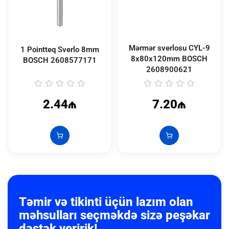
Mərmər sverlosu CYL-9
1 Pointteq Sverlo 8mm
8x80x120mm BOSCH
BOSCH
2608577171
2608900621
2.44₼
7.20₼
Təmir və tikinti üçün lazım olan
məhsulları seçməkdə sizə peşəkar
dəstək veririk!