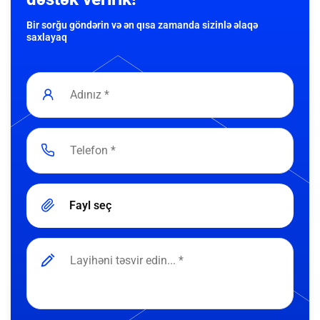
Bir sorğu göndərin və ən qısa zamanda sizinlə əlaqə
saxlayaq
Fayl seç