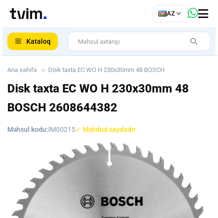
az
AZ
ar
Kataloq
Ana səhifə
Disk taxta EC WO H 230x30mm 48 BOSCH
Disk taxta EC WO H 230x30mm 48
BOSCH
2608644382
Məhsul kodu:
İM00215
✓ Məhdud saydadır