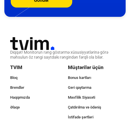
Göndər
Diqqət! Monitorun rəng göstərmə xüsusiyyətlərinə görə
məhsulun öz rəngi saytdakı rəngindən fərqli ola bilər.
TVIM
Müştərilər üçün
Bloq
Bonus kartları
Brendlər
Geri qaytarma
Haqqımızda
Məxfilik Siyasəti
Əlaqə
Çatdırılma və ödəniş
İstifadə şərtləri