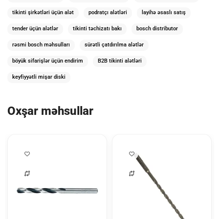
tikinti şirkətləri üçün alət
podratçı alətləri
layihə əsaslı satış
tender üçün alətlər
tikinti təchizatı bakı
bosch distributor
rəsmi bosch məhsulları
sürətli çatdırılma alətlər
böyük sifarişlər üçün endirim
B2B tikinti alətləri
keyfiyyətli mişar diski
Oxşar məhsullar