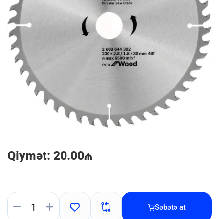
Qiymət: 20.00₼
Səbətə at