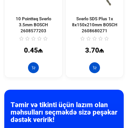
10 Pointteq Sverlo
Sverlo SDS Plus 1x
3.5mm BOSCH
8x150x210mm BOSCH
2608577203
2608680271
0.45₼
3.70₼
Təmir və tikinti üçün lazım olan
məhsulları seçməkdə sizə peşəkar
dəstək veririk!