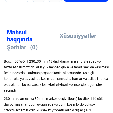
Məhsul
Xüsusiyyətlər
haqqında
Şərhlər
(0)
Bosch EC WO H 230x30 mm 48 dişli dairəvi mişar diski ağac və
taxta əsaslı materialların yüksək dəqiqliklə və təmiz şəkildə kəsilməsi
üçün nəzərdə tutulmuş peşəkar kəsici aksesuardır. 48 dişli
konstruksiya sayəsində kəsim zamanı daha hamar və səliqəli nəticə
əldə olunur, bu isə xüsusilə mebel istehsalı və incə işlər üçün ideal
seçimdir.
230 mm diametr və 30 mm mərkəz deşiyi (bore) bu diski iri ölçülü
dairəvi mişarlar üçün uyğun edir və dərin kəsimlərdə yüksək
effektivlik təmin edir. Yüksək keyfiyyətli karbid dişlər (TCT –