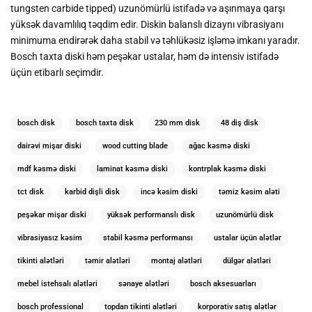
tungsten carbide tipped) uzunömürlü istifadə və aşınmaya qarşı
yüksək davamlılıq təqdim edir. Diskin balanslı dizaynı vibrasiyanı
minimuma endirərək daha stabil və təhlükəsiz işləmə imkanı yaradır.
Bosch taxta diski həm peşəkar ustalar, həm də intensiv istifadə
üçün etibarlı seçimdir.
bosch disk
bosch taxta disk
230 mm disk
48 diş disk
dairəvi mişar diski
wood cutting blade
ağac kəsmə diski
mdf kəsmə diski
laminat kəsmə diski
kontrplak kəsmə diski
tct disk
karbid dişli disk
incə kəsim diski
təmiz kəsim aləti
peşəkar mişar diski
yüksək performanslı disk
uzunömürlü disk
vibrasiyasız kəsim
stabil kəsmə performansı
ustalar üçün alətlər
tikinti alətləri
təmir alətləri
montaj alətləri
dülgər alətləri
mebel istehsalı alətləri
sənaye alətləri
bosch aksesuarları
bosch professional
topdan tikinti alətləri
korporativ satış alətlər