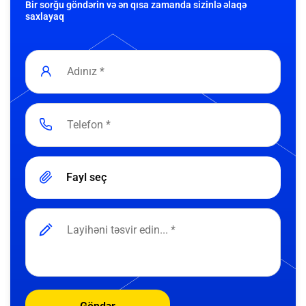
Bir sorğu göndərin və ən qısa zamanda sizinlə əlaqə
saxlayaq
Fayl seç