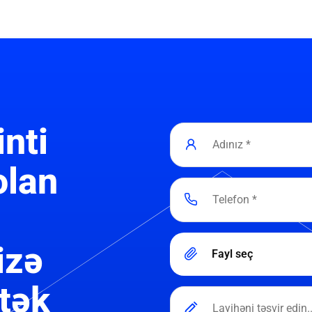
inti
olan
izə
Fayl seç
tək