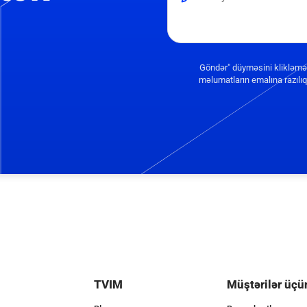
Göndər" düyməsini klikləmə
məlumatların emalına razılıq 
TVIM
Müştərilər üçü