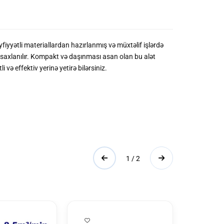
iyyətli materiallardan hazırlanmış və müxtəlif işlərdə
də saxlanılır. Kompakt və daşınması asan olan bu alət
i və effektiv yerinə yetirə bilərsiniz.
1 / 2