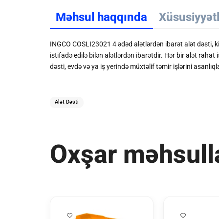
Məhsul haqqında
Xüsusiyyət
INGCO COSLI23021 4 ədəd alətlərdən ibarət alət dəsti, kiç
istifadə edilə bilən alətlərdən ibarətdir. Hər bir alət ra
dəsti, evdə və ya iş yerində müxtəlif təmir işlərini asanlıql
Alət Dəsti
Oxşar məhsull