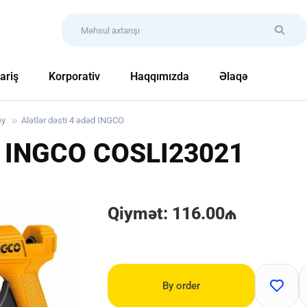
ariş
Korporativ
Haqqımızda
Əlaqə
ey
Alətlər dəsti 4 ədəd INGCO
əd INGCO
COSLI23021
Qiymət: 116.00₼
By order