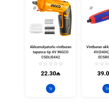
Akkumulyatorlu vintburan
Vintburan akk
tapanca tip 4V INGCO
4V(0406)
CSDLI0442
ECSR
22.30₼
39.