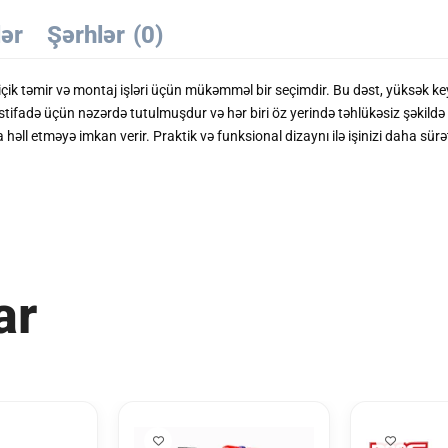
lər
Şərhlər
(0)
ik təmir və montaj işləri üçün mükəmməl bir seçimdir. Bu dəst, yüksək keyf
hat istifadə üçün nəzərdə tutulmuşdur və hər biri öz yerində təhlükəsiz şəkil
a həll etməyə imkan verir. Praktik və funksional dizaynı ilə işinizi daha sürətl
ar