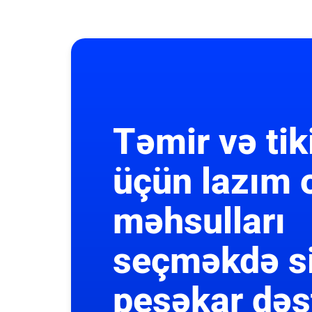
Təmir və tik
üçün lazım 
məhsulları
seçməkdə s
peşəkar dəs