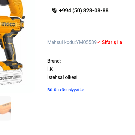
+994 (50) 828-08-88
Məhsul kodu:
YM05589
✓ Sifariş ilə
Brend:
İ.K
İstehsal ölkəsi
Bütün xüsusiyyətlər