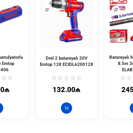
umulyatorlu
Batareyalı ha
Drel 2 batareyalı 20V
 Emtop
8.5m 3
Emtop 128
ECIDL6200128
0406
ELAB
00₼
132.00₼
24