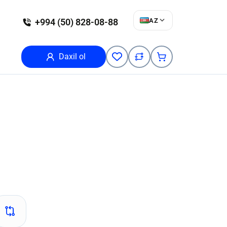
AZ
+994 (50) 828-08-88
Daxil ol