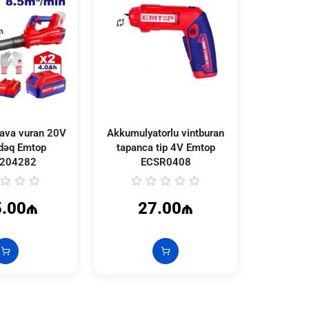
va vuran 20V
Akkumulyatorlu vintburan
Akkumuly
dəq Emtop
tapanca tip 4V Emtop
tapanc
204282
ECSR0408
E
5.00₼
27.00₼
4