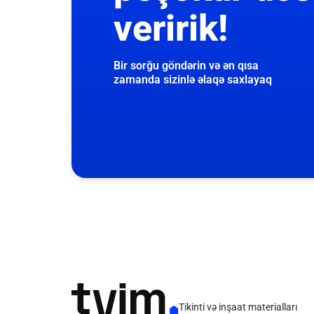
veririk!
Bir sorğu göndərin və ən qısa
zamanda sizinlə əlaqə saxlayaq
Tikinti və inşaat materialları