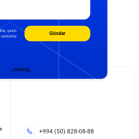
klə, şəxsi
Göndər
verirsiniz
n
+994 (50) 828-08-88