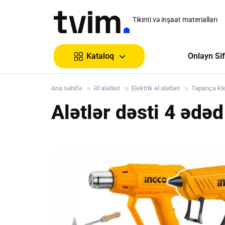
Tikinti və inşaat materialları
Onlayn Sif
Kataloq
Ana səhifə
Əl alətləri
Elektrik əl alətləri
Tapança kl
Alətlər dəsti 4 əd