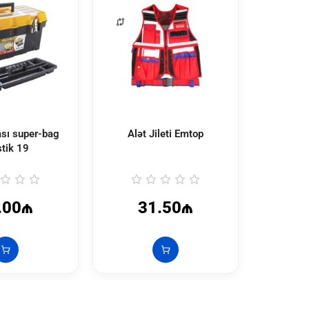
ası super-bag
Alət Jileti Emtop
Alət ç
stik 19
BOSC
.00₼
31.50₼
3