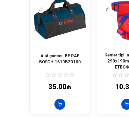
Kəmər tipli a
Alət çantası BE RAF
290x190m
BOSCH
1619BZ0100
ETBG4
35.00₼
10.