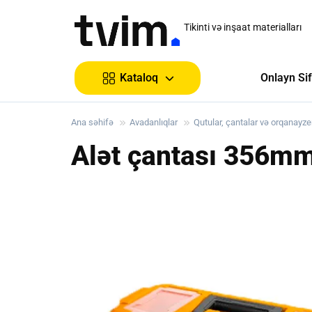
Tikinti və inşaat materialları
Onlayn Sif
Kataloq
Ana səhifə
Avadanlıqlar
Qutular, çantalar və orqanayze
Alət çantası 356