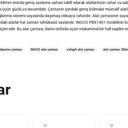
nində geniş saxlama sahəsi təklif edərək alətlərinizin rahat və səliqəli 
üçün güclü və davamlıdır. Çantanın içindəki geniş bölmələr müxtəlif alətləri,
ağlanma sistemi sayəsində daşımaq olduqca rahatdır. Alət çantasının suya 
çindəki alətlər hər zaman təhlükəsiz saxlanılır. INGCO PBX1401 modelinin k
seçim edir. Bu alət çantası, daimi istifadə üçün mükəmməl bir həll təqdim ed
daşıma çantası
INGCO alət çantası
səliqəli alət çantası
alət çantası 35
ar