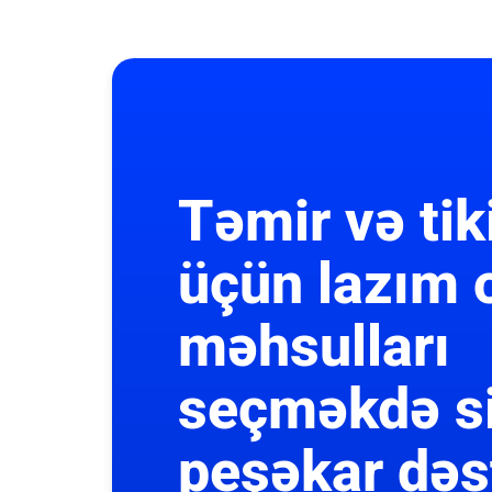
Təmir və tik
üçün lazım 
məhsulları
seçməkdə s
peşəkar dəs