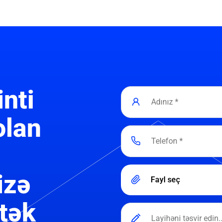
inti
olan
izə
Fayl seç
tək