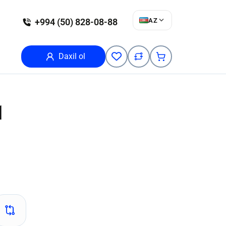
AZ
+994 (50) 828-08-88
Daxil ol
1