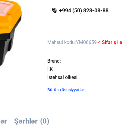
+994 (50) 828-08-88
Məhsul kodu:
YM06659
✓ Sifariş ilə
Brend:
İ.K
İstehsal ölkəsi
Bütün xüsusiyyətlər
lər
Şərhlər
(0)