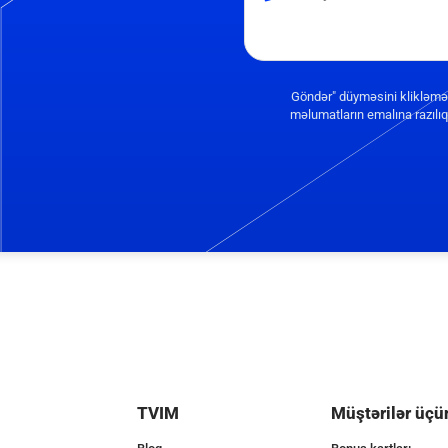
Göndər" düyməsini klikləmə
məlumatların emalına razılıq 
TVIM
Müştərilər üçü