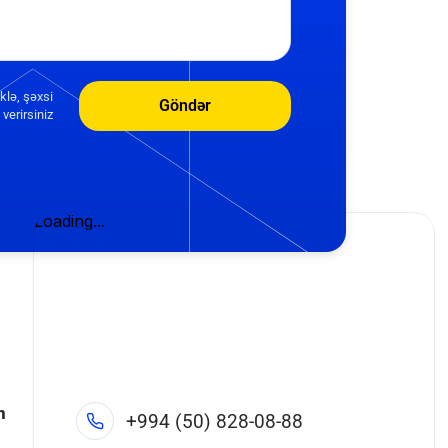
klə, şəxsi
Göndər
verirsiniz
n
+994 (50) 828-08-88