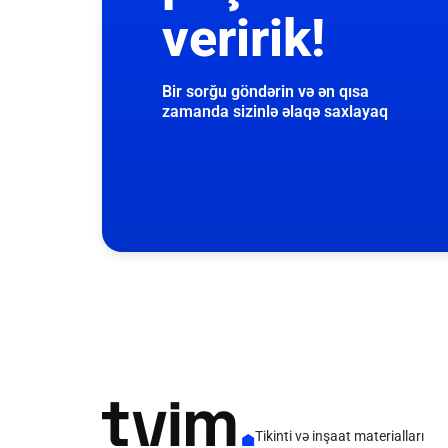
veririk!
Bir sorğu göndərin və ən qısa
zamanda sizinlə əlaqə saxlayaq
Tikinti və inşaat materialları