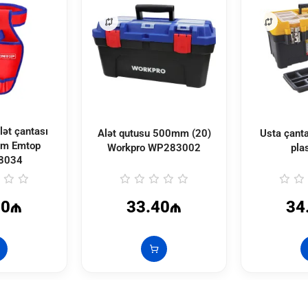
lət çantası
Alət qutusu 500mm (20)
Usta çant
m Emtop
Workpro
WP283002
pla
8034
30₼
33.40₼
34