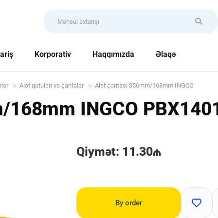
ariş
Korporativ
Haqqımızda
Əlaqə
rlər
Alət qutuları və çantalar
Alət çantası 356mm/168mm INGCO
mm/168mm INGCO
PBX140
Qiymət: 11.30₼
By order