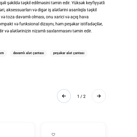
şəkildə təşkil edilməsini təmin edir. Yüksək keyfiyyətli
 aksessuarları və digər iş alətlərini asanlıqla təşkil
və toza davamlı olması, onu xarici və açıq hava
ompakt və funksional dizaynı, həm peşəkar istifadəçilər,
ir və alətlərinizin nizamlı saxlanmasını təmin edir.
6mm
davamlı alət çantası
peşəkar alət çantası
1 / 2