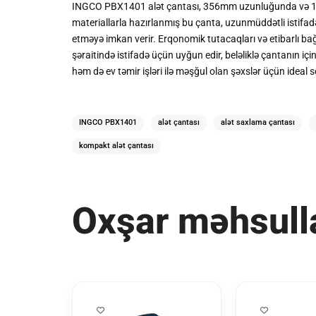
INGCO PBX1401 alət çantası, 356mm uzunluğunda və 168mm e
materiallarla hazırlanmış bu çanta, uzunmüddətli istifadə 
etməyə imkan verir. Erqonomik tutacaqları və etibarlı b
şəraitində istifadə üçün uyğun edir, beləliklə çantanın i
həm də ev təmir işləri ilə məşğul olan şəxslər üçün ideal 
INGCO PBX1401
alət çantası
alət saxlama çantası
kompakt alət çantası
Oxşar məhsull