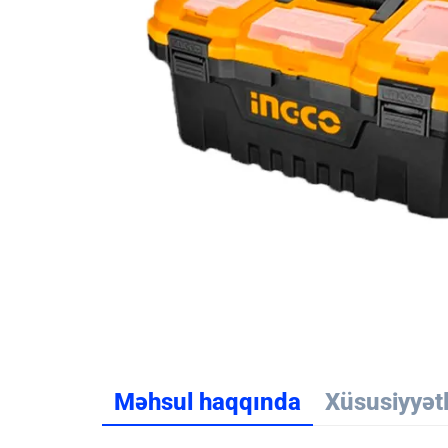
Məhsul haqqında
Xüsusiyyət