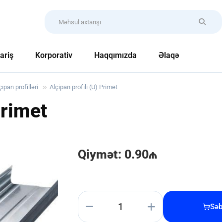
ariş
Korporativ
Haqqımızda
Əlaqə
çıpan profilləri
Alçipan profili (U) Primet
Primet
Qiymət: 0.90₼
Səb