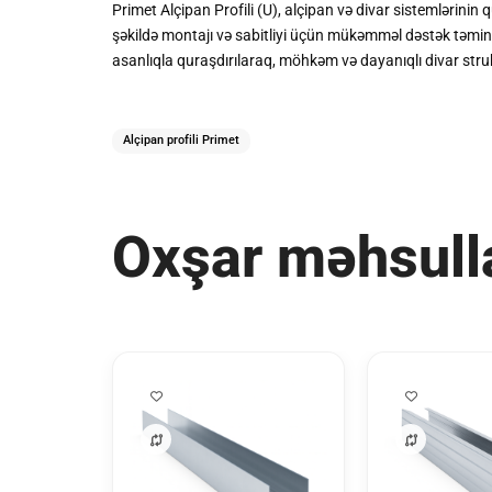
Primet Alçipan Profili (U), alçipan və divar sistemlərinin
şəkildə montajı və sabitliyi üçün mükəmməl dəstək təmin e
asanlıqla quraşdırılaraq, möhkəm və dayanıqlı divar struk
Alçipan profili Primet
Oxşar məhsull