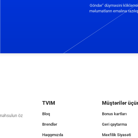
Göndər" düyməsini klikləmə
məlumatların emalına razılıq 
TVIM
Müştərilər üçü
Bloq
Bonus kartları
 məhsulun öz
Brendlər
Geri qaytarma
Haqqımızda
Məxfilik Siyasəti