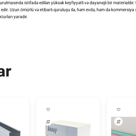
 qurulmasında istifadə edilən yüksək keyfiyyətli və dayanıqlı bir materialdır
dir. Uzun ömürlü və etibarlı quruluşu ilə, həm evdə, həm də kommersiya sah
turları yaradır.
ar