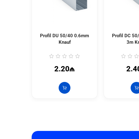
Profil DU 50/40 0.6mm
Profil DC 5
Knauf
3m K
2.20₼
2.4