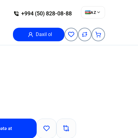
AZ
+994 (50) 828-08-88
Daxil ol
ətə at