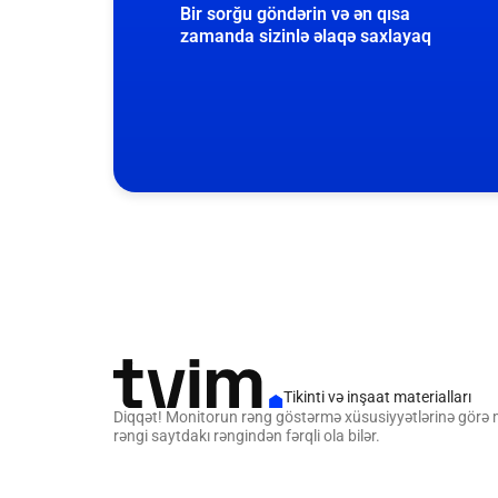
Bir sorğu göndərin və ən qısa
zamanda sizinlə əlaqə saxlayaq
Tikinti və inşaat materialları
Diqqət! Monitorun rəng göstərmə xüsusiyyətlərinə görə
rəngi saytdakı rəngindən fərqli ola bilər.