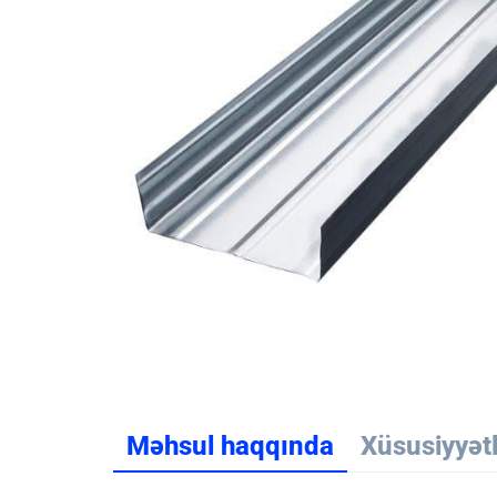
Məhsul haqqında
Xüsusiyyət