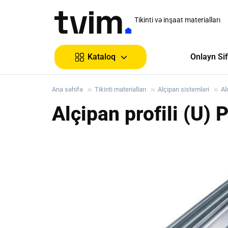
Tikinti və inşaat materialları
Onlayn Sif
Kataloq
Ana səhifə
Tikinti materialları
Alçıpan sistemləri
Al
Alçipan profili (U) 