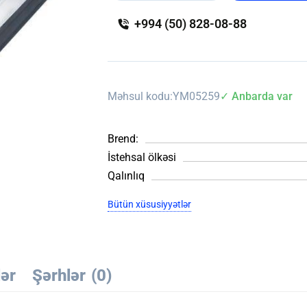
+994 (50) 828-08-88
Məhsul kodu:
YM05259
✓ Anbarda var
Brend:
İstehsal ölkəsi
Qalınlıq
Bütün xüsusiyyətlər
lər
Şərhlər
(0)