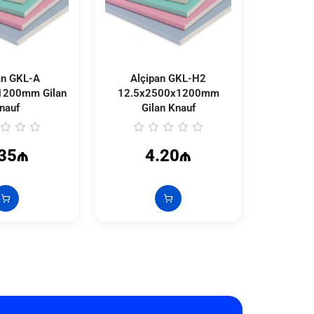
an GKL-A
Alçipan GKL-H2
Alçi
1200mm Gilan
12.5x2500x1200mm
12.5x
nauf
Gilan Knauf
Gi
.35₼
4.20₼