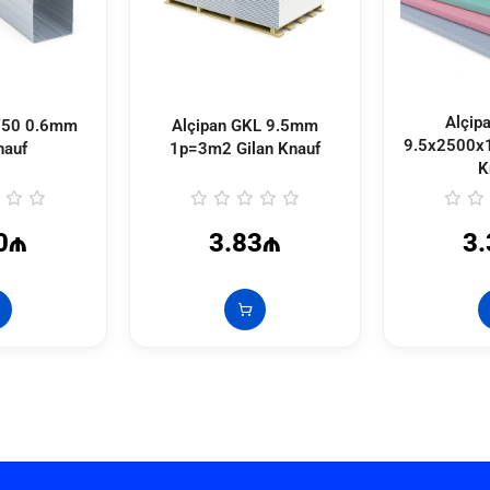
Alçip
0/50 0.6mm
Alçipan GKL 9.5mm
9.5x2500x
nauf
1p=3m2 Gilan Knauf
K
0₼
3.83₼
3