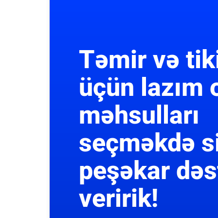
Təmir və tik
üçün lazım 
məhsulları
seçməkdə s
peşəkar dəs
veririk!