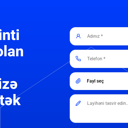
inti
olan
izə
Fayl seç
tək