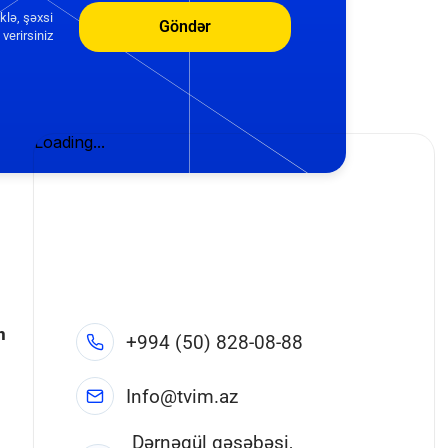
klə, şəxsi
Göndər
verirsiniz
n
+994 (50) 828-08-88
Info@tvim.az
Dərnəgül qəsəbəsi,