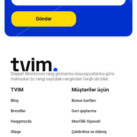
Göndər
Diqqət! Monitorun rəng göstərmə xüsusiyyətlərinə görə
məhsulun öz rəngi saytdakı rəngindən fərqli ola bilər.
TVIM
Müştərilər üçün
Bloq
Bonus kartları
Brendlər
Geri qaytarma
Haqqımızda
Məxfilik Siyasəti
Əlaqə
Çatdırılma və ödəniş