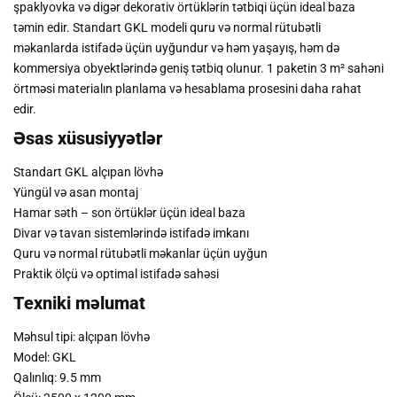
şpaklyovka və digər dekorativ örtüklərin tətbiqi üçün ideal baza
təmin edir. Standart GKL modeli quru və normal rütubətli
məkanlarda istifadə üçün uyğundur və həm yaşayış, həm də
kommersiya obyektlərində geniş tətbiq olunur. 1 paketin 3 m² sahəni
örtməsi materialın planlama və hesablama prosesini daha rahat
edir.
Əsas xüsusiyyətlər
Standart GKL alçıpan lövhə
Yüngül və asan montaj
Hamar səth – son örtüklər üçün ideal baza
Divar və tavan sistemlərində istifadə imkanı
Quru və normal rütubətli məkanlar üçün uyğun
Praktik ölçü və optimal istifadə sahəsi
Texniki məlumat
Məhsul tipi: alçıpan lövhə
Model: GKL
Qalınlıq: 9.5 mm