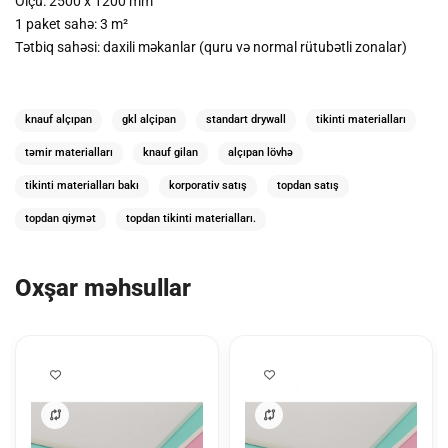
Ölçü: 2500 x 1200 mm
1 paket sahə: 3 m²
Tətbiq sahəsi: daxili məkanlar (quru və normal rütubətli zonalar)
knauf alçıpan
gkl alçipan
standart drywall
tikinti materialları
təmir materialları
knauf gilan
alçıpan lövhə
tikinti materialları bakı
korporativ satış
topdan satış
topdan qiymət
topdan tikinti materialları.
Oxşar məhsullar