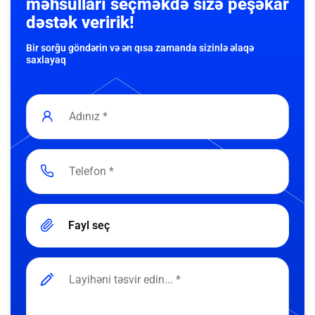
məhsulları seçməkdə sizə peşəkar
dəstək veririk!
Bir sorğu göndərin və ən qısa zamanda sizinlə əlaqə
saxlayaq
Fayl seç