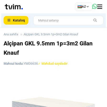
az
AZ
ar
Kataloq
Ana səhifə
Alçipan GKL 9.5mm 1p=3m2 Gilan Knauf
Alçipan GKL 9.5mm 1p=3m2 Gilan
Knauf
Məhsul kodu:
YM06636
✓ Məhdud saydadır