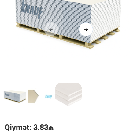
1/3
Qiymət: 3.83₼