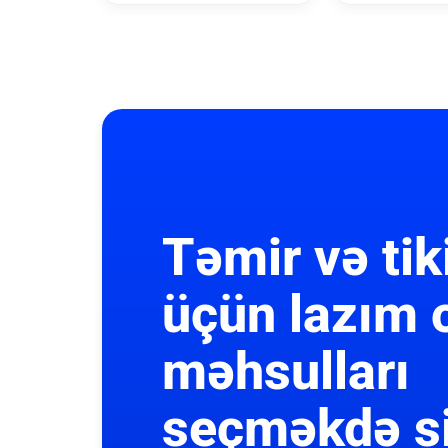
Təmir və tik
üçün lazım 
məhsulları
seçməkdə s