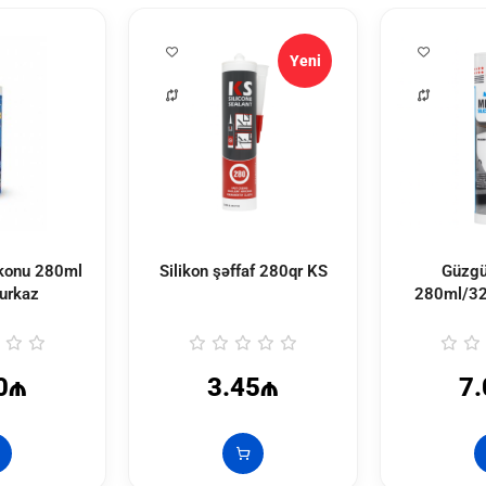
Yeni
ikonu 280ml
Silikon şəffaf 280qr KS
Güzgü
Turkaz
280ml/32
0₼
3.45₼
7