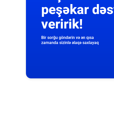
peşəkar dəs
veririk!
Bir sorğu göndərin və ən qısa
zamanda sizinlə əlaqə saxlayaq