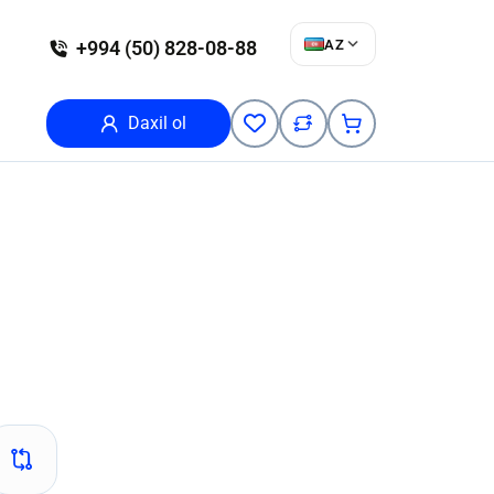
AZ
+994 (50) 828-08-88
Daxil ol