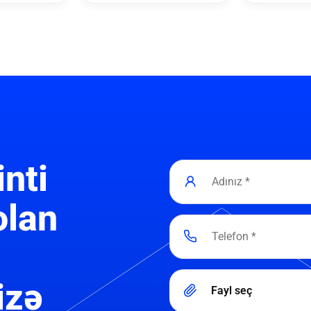
inti
olan
izə
Fayl seç