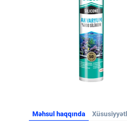
Məhsul haqqında
Xüsusiyyət