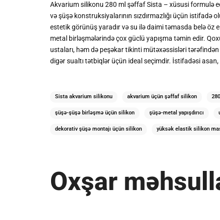
Akvarium silikonu 280 ml şəffaf Sista – xüsusi formulə ed
və şüşə konstruksiyalarının sızdırmazlığı üçün istifadə ol
estetik görünüş yaradır və su ilə daimi təmasda belə öz el
metal birləşmələrində çox güclü yapışma təmin edir. Qoxu
ustaları, həm də peşəkar tikinti mütəxəssisləri tərəfindən 
digər sualtı tətbiqlər üçün ideal seçimdir. İstifadəsi asa
Sista akvarium silikonu
akvarium üçün şəffaf silikon
280
şüşə-şüşə birləşmə üçün silikon
şüşə-metal yapışdırıcı
dekorativ şüşə montajı üçün silikon
yüksək elastik silikon ma
Oxşar məhsull