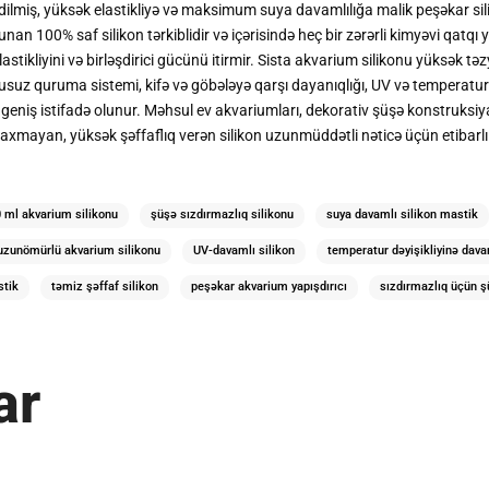
ilmiş, yüksək elastikliyə və maksimum suya davamlılığa malik peşəkar silik
unan 100% saf silikon tərkiblidir və içərisində heç bir zərərli kimyəvi qatq
astikliyini və birləşdirici gücünü itirmir. Sista akvarium silikonu yüksək tə
suz quruma sistemi, kifə və göbələyə qarşı dayanıqlığı, UV və temperatur 
geniş istifadə olunur. Məhsul ev akvariumları, dekorativ şüşə konstruksiyala
n, axmayan, yüksək şəffaflıq verən silikon uzunmüddətli nəticə üçün etibarlı 
 ml akvarium silikonu
şüşə sızdırmazlıq silikonu
suya davamlı silikon mastik
uzunömürlü akvarium silikonu
UV-davamlı silikon
temperatur dəyişikliyinə dava
stik
təmiz şəffaf silikon
peşəkar akvarium yapışdırıcı
sızdırmazlıq üçün şü
ar