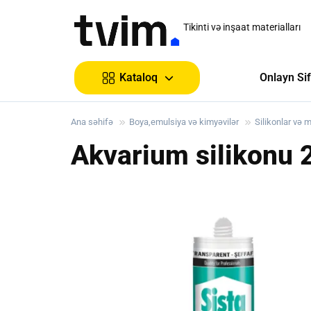
Tikinti və inşaat materialları
Onlayn Sif
Kataloq
Ana səhifə
Boya,emulsiya və kimyəvilər
Silikonlar və m
Akvarium silikonu 2