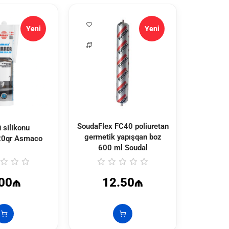
Yeni
Yeni
SoudaFlex FC40 poliuretan
SoudaFlex
 silikonu
germetik yapışqan boz
germeti
0qr Asmaco
600 ml Soudal
600
.00₼
12.50₼
1