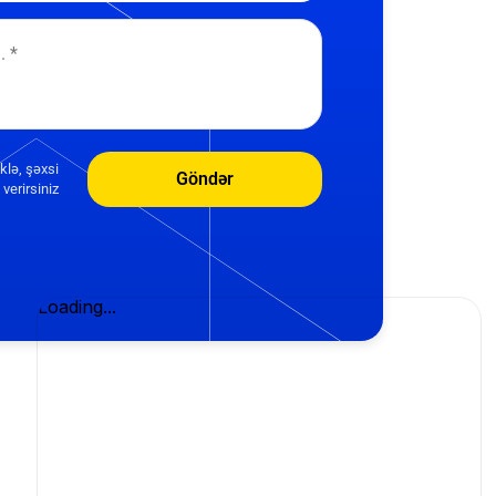
klə, şəxsi
Göndər
verirsiniz