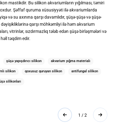
on mastikdir. Bu silikon akvariumların yığılması, təmiri
ı yoxdur. Şəffaf quruma xüsusiyyəti ilə akvariumlarda
zyiqə və su axınına qarşı davamlıdır, şüşə-şüşə və şüşə-
dəyişikliklərinə qarşı möhkəmliyi ilə həm akvarium
rı, vitrinlər, sızdırmazlıq tələb edən şüşə birləşmələri və
həll təqdim edir.
şüşə yapışdırıcı silikon
akvarium yığma materialı
mlı silikon
qoxusuz quruyan silikon
antifungal silikon
şə silikonları
1 / 2