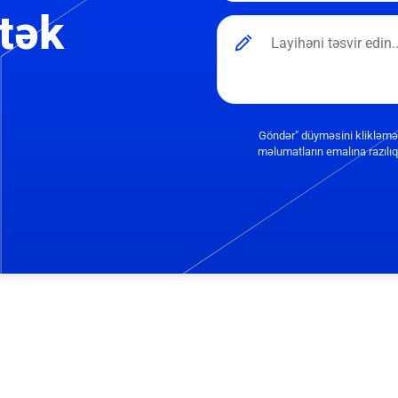
tək
Göndər" düyməsini klikləmə
məlumatların emalına razılıq 