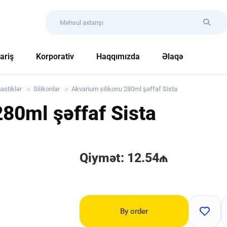
ariş
Korporativ
Haqqımızda
Əlaqə
astiklər
Silikonlar
Akvarium silikonu 280ml şəffaf Sista
80ml şəffaf Sista
Qiymət: 12.54₼
By order