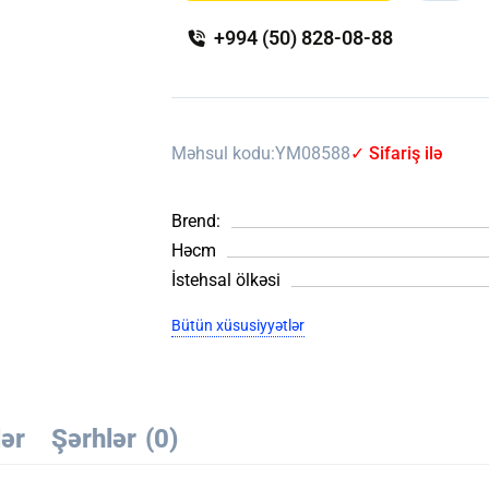
+994 (50) 828-08-88
Məhsul kodu:
YM08588
✓ Sifariş ilə
Brend:
Həcm
İstehsal ölkəsi
Bütün xüsusiyyətlər
lər
Şərhlər
(0)