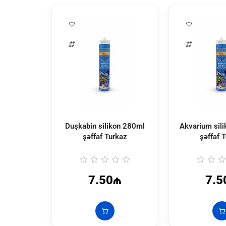
Duşkabin silikon 280ml
Akvarium sil
şəffaf Turkaz
şəffaf 
7.50₼
7.5