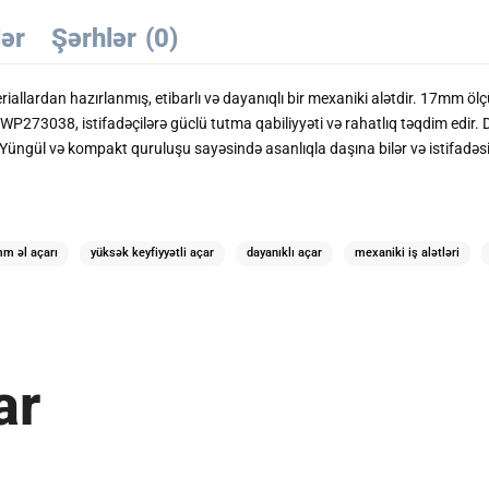
lər
Şərhlər
(0)
lardan hazırlanmış, etibarlı və dayanıqlı bir mexaniki alətdir. 17mm ölç
273038, istifadəçilərə güclü tutma qabiliyyəti və rahatlıq təqdim edir. D
gül və kompakt quruluşu sayəsində asanlıqla daşına bilər və istifadəsi old
m əl açarı
yüksək keyfiyyətli açar
dayanıklı açar
mexaniki iş alətləri
ar