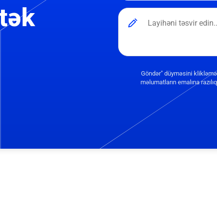
tək
Göndər" düyməsini klikləmə
məlumatların emalına razılıq 