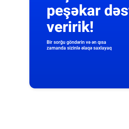
peşəkar dəs
veririk!
Bir sorğu göndərin və ən qısa
zamanda sizinlə əlaqə saxlayaq