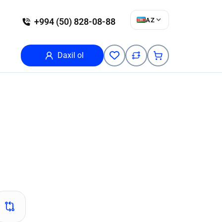
AZ
+994 (50) 828-08-88
Daxil ol