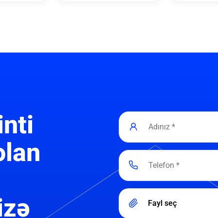
inti
olan
izə
Fayl seç