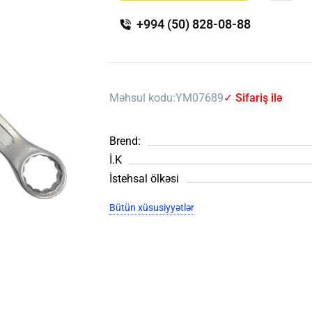
+994 (50) 828-08-88
Məhsul kodu:
YM07689
✓ Sifariş ilə
Brend:
İ.K
İstehsal ölkəsi
Bütün xüsusiyyətlər