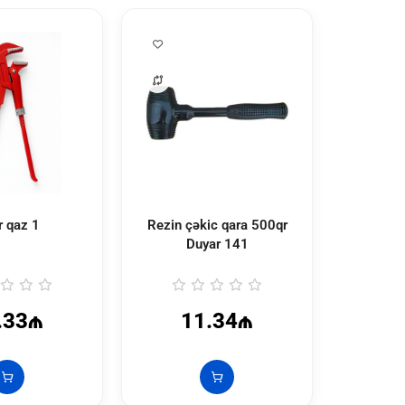
r qaz 1
Rezin çəkic qara 500qr
Rezin ç
Duyar
141
D
.33₼
11.34₼
1