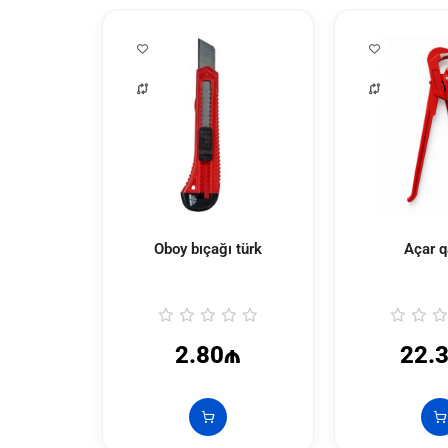
Oboy bıçağı türk
Açar q
2.80₼
22.