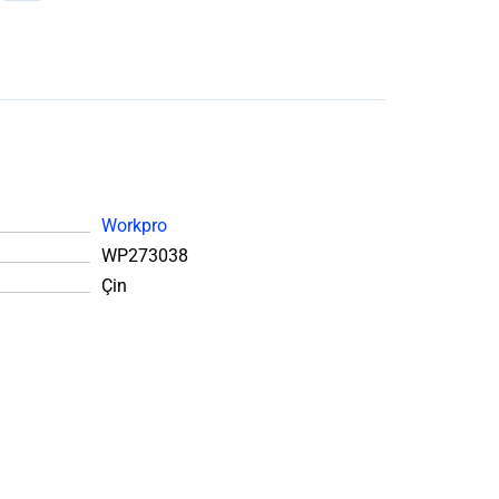
Workpro
WP273038
Çin