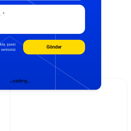
klə, şəxsi
Göndər
verirsiniz