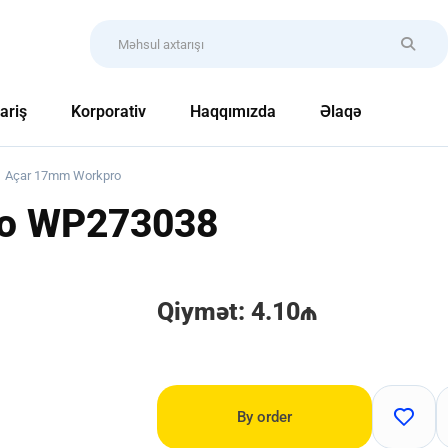
ariş
Korporativ
Haqqımızda
Əlaqə
Açar 17mm Workpro
ro
WP273038
Qiymət: 4.10₼
By order