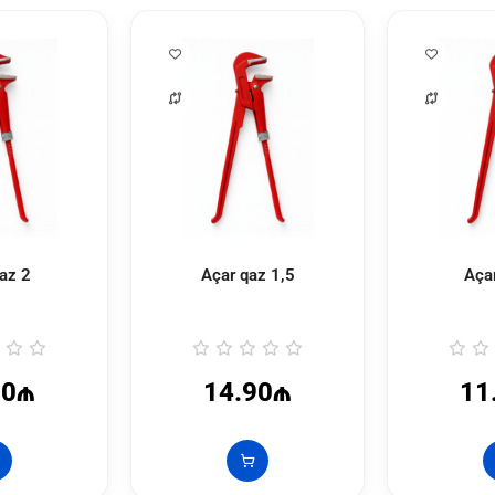
az 2
Açar qaz 1,5
Aça
30₼
14.90₼
11