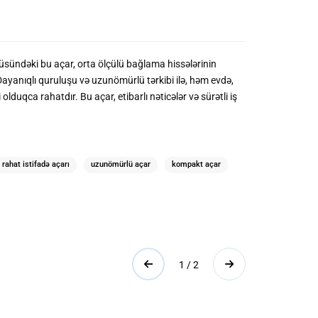
üsündəki bu açar, orta ölçülü bağlama hissələrinin
ayanıqlı quruluşu və uzunömürlü tərkibi ilə, həm evdə,
uqca rahatdır. Bu açar, etibarlı nəticələr və sürətli iş
rahat istifadə açarı
uzunömürlü açar
kompakt açar
1 / 2