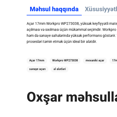
Məhsul haqqında
Xüsusiyyət
Açar 17mm Workpro WP273038, yüksək keyfiyyətli material
açılması və sıxılması üçün mükəmməl seçimdir. Workpro WP
həm də sənaye sahələrində yüksək performans göstərir. Yün
prosesləri təmin etmək üçün ideal bir alətdir.
Açar 17mm
Workpro WP273038
mexaniki açar
17m
sənaye açarı
əl alətləri
Oxşar məhsull