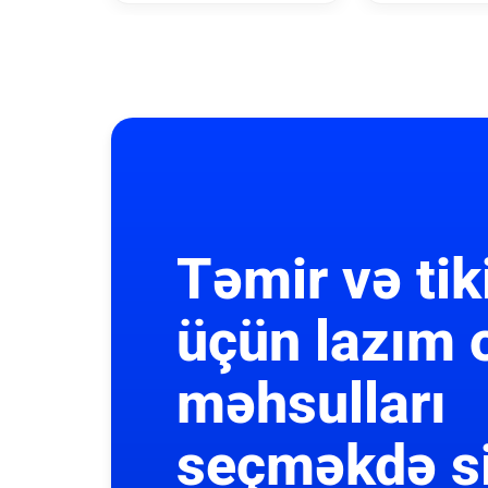
Təmir və tik
üçün lazım 
məhsulları
seçməkdə s