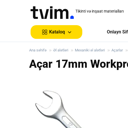
Tikinti və inşaat materialları
Onlayn Sif
Kataloq
Ana səhifə
Əl alətləri
Mexaniki əl alətləri
Açarlar
Açar 17mm Workp