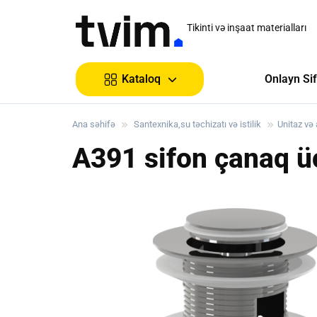
Tikinti və inşaat materialları
Onlayn Sif
Kataloq
Ana səhifə
Santexnika,su təchizatı və istilik
Unitaz və
A391 sifon çanaq ü