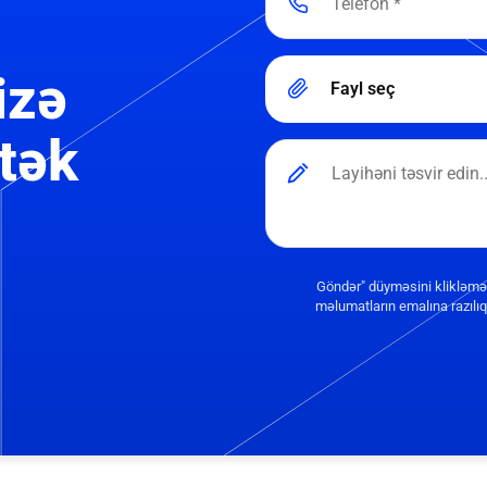
izə
Fayl seç
tək
Göndər" düyməsini klikləmə
məlumatların emalına razılıq 