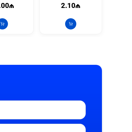
.00₼
2.10₼