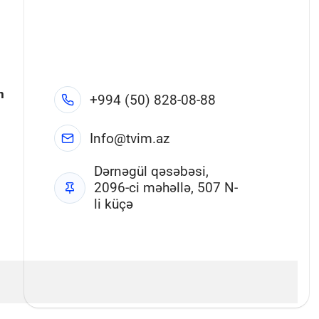
n
+994 (50) 828-08-88
Info@tvim.az
Dərnəgül qəsəbəsi,
2096-ci məhəllə, 507 N-
li küçə