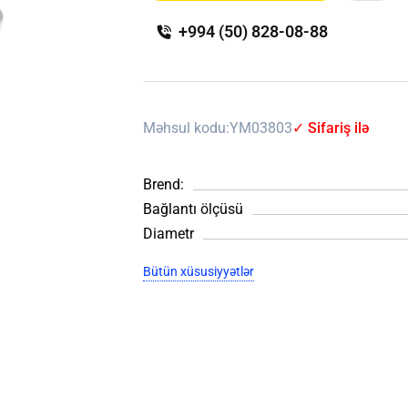
+994 (50) 828-08-88
Məhsul kodu:
YM03803
✓ Sifariş ilə
Brend:
Bağlantı ölçüsü
Diametr
Bütün xüsusiyyətlər