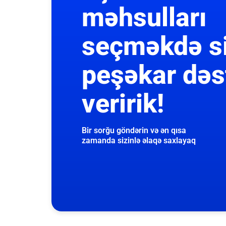
məhsulları
seçməkdə s
peşəkar dəs
veririk!
Bir sorğu göndərin və ən qısa
zamanda sizinlə əlaqə saxlayaq