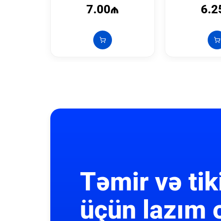
7.00₼
6.2
Təmir və tik
üçün lazım 