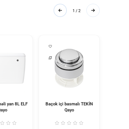
1 / 2
əli yan 8L ELF
Baçok içi basmalı TEKİN
Paplavok 
ayo
Qayo
1/2 