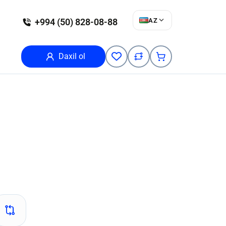
AZ
+994 (50) 828-08-88
Daxil ol