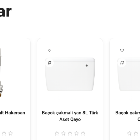
ar
alt Hakersan
Baçok çəkməli yan 8L Türk
Baçok çəkm
Aset Qayo
Q