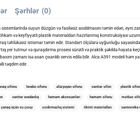
lər
Şərhlər
(0)
sistemlərində suyun düzgün və fasiləsiz axıdılmasını təmin edən, eyni z
 Möhkəm və keyfiyyətli plastik materialdan hazırlanmış konstruksiyası uzun
alaraq təhlükəsiz istismar təmin edir. Standart ölçülərə uyğunluğu sayəsind
ıq yer tutmur və quraşdırma prosesi sürətli və praktik şəkildə həyata keç
ki baxım zamanı isə asan çıxarılıb servis edilə bilir. Alca A391 modeli həm
lli təqdim edir.
anaq sifonu
lavabo sifonu
əlüzyuyan sifonu
sanitar sifon
plastik sifon
on
sanitar avadanlıq
hamam aksesuarları
hamam sifonu
mətbəx sif
çanaq üçün su çıxışı
sızdırmazlıq sistemi
tikinti materialları
santexnika 