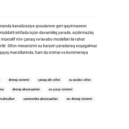
amanda kanalizasiya qoxularının geri qayıtmasının
müddətli istifadə üçün davamlılıq yaradır, sızdırmazlıq
ə müxtəlif növ çanaq və lavabo modelləri ilə rahat
irilir. Sifon mexanizmi su baryeri yaradaraq xoşagəlməz
 yaşayış mənzillərində, həm də ictimai və kommersiya
drenaj sistemi
çanaq altı sifon
su axıdıcı sifon
onu
drenaj aksesuarları
su çıxışı sistemi
məhsulları
santexnika aksesuarları
wc drenaj sistemi