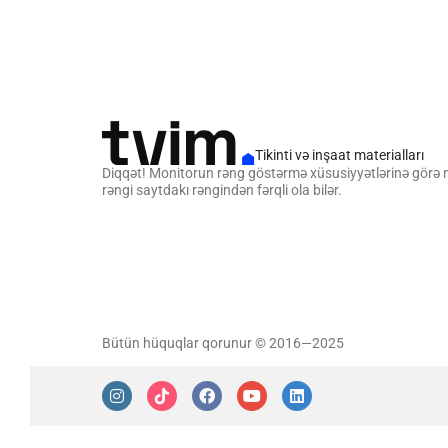
Tikinti və inşaat materialları
Diqqət! Monitorun rəng göstərmə xüsusiyyətlərinə görə
rəngi saytdakı rəngindən fərqli ola bilər.
Bütün hüquqlar qorunur © 2016—2025