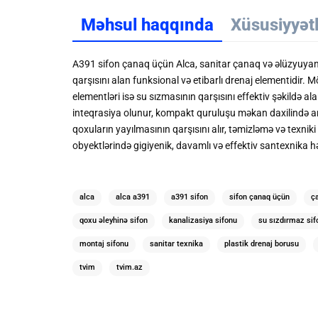
Məhsul haqqında
Xüsusiyyət
A391 sifon çanaq üçün Alca, sanitar çanaq və əlüzyuyan 
qarşısını alan funksional və etibarlı drenaj elementidir.
elementləri isə su sızmasının qarşısını effektiv şəkildə 
inteqrasiya olunur, kompakt quruluşu məkan daxilində art
qoxuların yayılmasının qarşısını alır, təmizləmə və texni
obyektlərində gigiyenik, davamlı və effektiv santexnika hə
alca
alca a391
a391 sifon
sifon çanaq üçün
ç
qoxu əleyhinə sifon
kanalizasiya sifonu
su sızdırmaz sif
montaj sifonu
sanitar texnika
plastik drenaj borusu
tvim
tvim.az