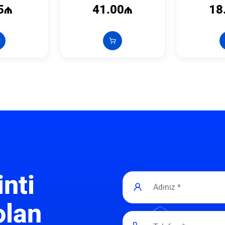
5₼
41.00₼
18
inti
olan