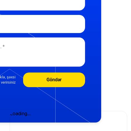
klə, şəxsi
Göndər
verirsiniz