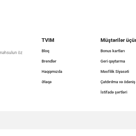
TVIM
Müştərilər üçü
Bloq
Bonus kartları
 məhsulun öz
Brendlər
Geri qaytarma
Haqqımızda
Məxfilik Siyasəti
Əlaqə
Çatdırılma və ödəniş
İstifadə şərtləri