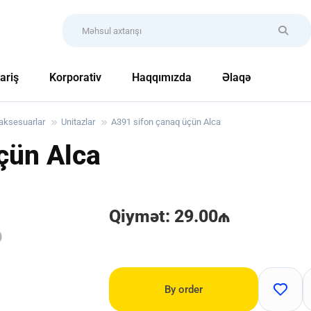
ariş
Korporativ
Haqqımızda
Əlaqə
 aksesuarlar
Unitazlar
A391 sifon çanaq üçün Alca
çün Alca
Qiymət: 29.00₼
By order