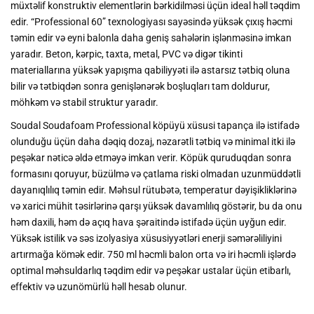
müxtəlif konstruktiv elementlərin bərkidilməsi üçün ideal həll təqdim
edir. “Professional 60” texnologiyası sayəsində yüksək çıxış həcmi
təmin edir və eyni balonla daha geniş sahələrin işlənməsinə imkan
yaradır. Beton, kərpic, taxta, metal, PVC və digər tikinti
materiallarına yüksək yapışma qabiliyyəti ilə astarsız tətbiq oluna
bilir və tətbiqdən sonra genişlənərək boşluqları tam doldurur,
möhkəm və stabil struktur yaradır.
Soudal Soudafoam Professional köpüyü xüsusi tapança ilə istifadə
olunduğu üçün daha dəqiq dozaj, nəzarətli tətbiq və minimal itki ilə
peşəkar nəticə əldə etməyə imkan verir. Köpük quruduqdan sonra
formasını qoruyur, büzülmə və çatlama riski olmadan uzunmüddətli
dayanıqlılıq təmin edir. Məhsul rütubətə, temperatur dəyişikliklərinə
və xarici mühit təsirlərinə qarşı yüksək davamlılıq göstərir, bu da onu
həm daxili, həm də açıq hava şəraitində istifadə üçün uyğun edir.
Yüksək istilik və səs izolyasiya xüsusiyyətləri enerji səmərəliliyini
artırmağa kömək edir. 750 ml həcmli balon orta və iri həcmli işlərdə
optimal məhsuldarlıq təqdim edir və peşəkar ustalar üçün etibarlı,
effektiv və uzunömürlü həll hesab olunur.