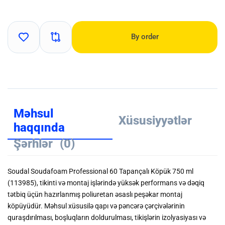
By order
Məhsul
Xüsusiyyətlər
haqqında
Şərhlər
(0)
Soudal Soudafoam Professional 60 Tapançalı Köpük 750 ml
(113985), tikinti və montaj işlərində yüksək performans və dəqiq
tətbiq üçün hazırlanmış poliuretan əsaslı peşəkar montaj
köpüyüdür. Məhsul xüsusilə qapı və pəncərə çərçivələrinin
quraşdırılması, boşluqların doldurulması, tikişlərin izolyasiyası və