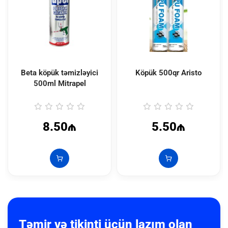
Beta köpük təmizləyici
Köpük 500qr Aristo
500ml Mitrapel
8.50₼
5.50₼
Təmir və tikinti üçün lazım olan