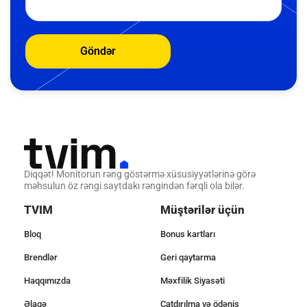
Göndər
Diqqət! Monitorun rəng göstərmə xüsusiyyətlərinə görə
məhsulun öz rəngi saytdakı rəngindən fərqli ola bilər.
TVIM
Müştərilər üçün
Bloq
Bonus kartları
Brendlər
Geri qaytarma
Haqqımızda
Məxfilik Siyasəti
Əlaqə
Çatdırılma və ödəniş