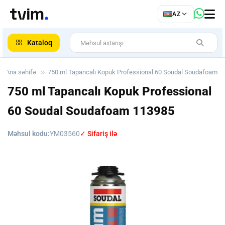
az
AZ
ar
Kataloq
Ana səhifə
750 ml Tapancalı Kopuk Professional 60 Soudal Soudafoam
750 ml Tapancalı Kopuk Professional
60 Soudal Soudafoam
113985
Məhsul kodu:
YM03560
✓ Sifariş ilə