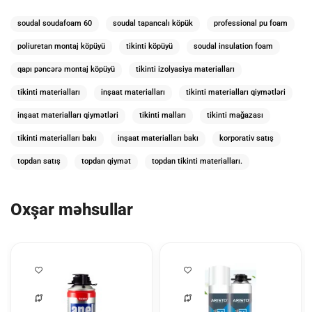
soudal soudafoam 60
soudal tapancalı köpük
professional pu foam
poliuretan montaj köpüyü
tikinti köpüyü
soudal insulation foam
qapı pəncərə montaj köpüyü
tikinti izolyasiya materialları
tikinti materialları
inşaat materialları
tikinti materialları qiymətləri
inşaat materialları qiymətləri
tikinti malları
tikinti mağazası
tikinti materialları bakı
inşaat materialları bakı
korporativ satış
topdan satış
topdan qiymət
topdan tikinti materialları.
Oxşar məhsullar