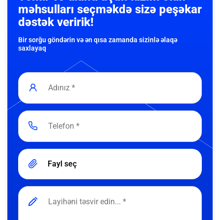
məhsulları seçməkdə sizə peşəkar
dəstək veririk!
Bir sorğu göndərin və ən qısa zamanda sizinlə əlaqə
saxlayaq
Fayl seç