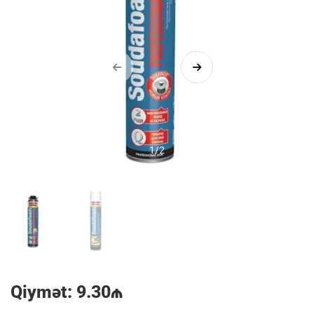
1/2
Qiymət: 9.30₼