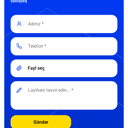
saxlayaq
Fayl seç
Göndər