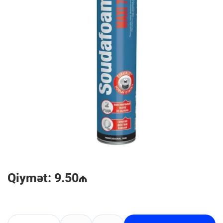
Qiymət: 9.50₼