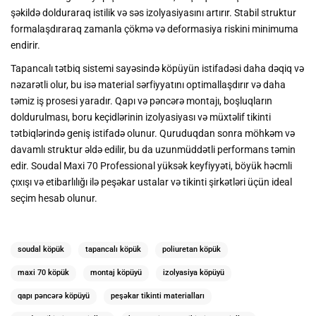
şəkildə dolduraraq istilik və səs izolyasiyasını artırır. Stabil struktur
formalaşdıraraq zamanla çökmə və deformasiya riskini minimuma
endirir.
Tapancalı tətbiq sistemi sayəsində köpüyün istifadəsi daha dəqiq və
nəzarətli olur, bu isə material sərfiyyatını optimallaşdırır və daha
təmiz iş prosesi yaradır. Qapı və pəncərə montajı, boşluqların
doldurulması, boru keçidlərinin izolyasiyası və müxtəlif tikinti
tətbiqlərində geniş istifadə olunur. Quruduqdan sonra möhkəm və
davamlı struktur əldə edilir, bu da uzunmüddətli performans təmin
edir. Soudal Maxi 70 Professional yüksək keyfiyyəti, böyük həcmli
çıxışı və etibarlılığı ilə peşəkar ustalar və tikinti şirkətləri üçün ideal
seçim hesab olunur.
soudal köpük
tapancalı köpük
poliuretan köpük
maxi 70 köpük
montaj köpüyü
izolyasiya köpüyü
qapı pəncərə köpüyü
peşəkar tikinti materialları