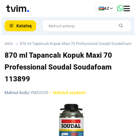
az
AZ
ar
Kataloq
 səhifə
870 ml Tapancalı Kopuk Maxi 70 Professional Soudal Soudafoam
870 ml Tapancalı Kopuk Maxi 70
Professional Soudal Soudafoam
113899
Məhsul kodu:
YM03559
✓ Məhdud saydadır