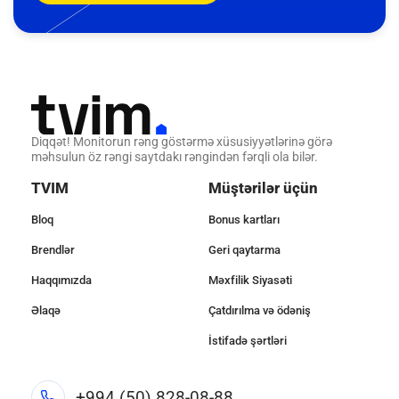
Diqqət! Monitorun rəng göstərmə xüsusiyyətlərinə görə
məhsulun öz rəngi saytdakı rəngindən fərqli ola bilər.
TVIM
Müştərilər üçün
Bloq
Bonus kartları
Brendlər
Geri qaytarma
Haqqımızda
Məxfilik Siyasəti
Əlaqə
Çatdırılma və ödəniş
İstifadə şərtləri
+994 (50) 828-08-88