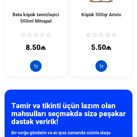
Beta köpük təmizləyici
Köpük 500qr Aristo
500ml Mitrapel
8.50₼
5.50₼
Təmir və tikinti üçün lazım olan
məhsulları seçməkdə sizə peşəkar
dəstək veririk!
Bir sorğu göndərin və ən qısa zamanda sizinlə əlaqə