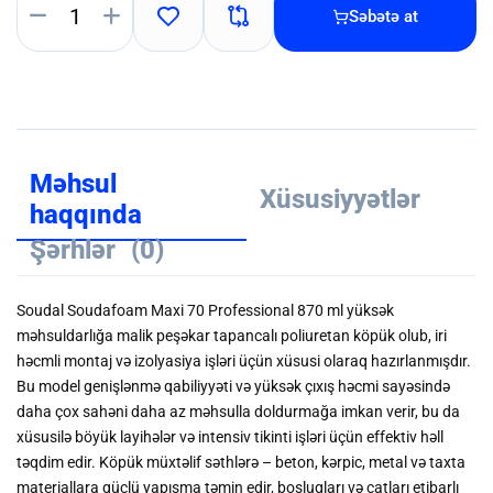
Səbətə at
Məhsul
Xüsusiyyətlər
haqqında
Şərhlər
(0)
Soudal Soudafoam Maxi 70 Professional 870 ml yüksək
məhsuldarlığa malik peşəkar tapancalı poliuretan köpük olub, iri
həcmli montaj və izolyasiya işləri üçün xüsusi olaraq hazırlanmışdır.
Bu model genişlənmə qabiliyyəti və yüksək çıxış həcmi sayəsində
daha çox sahəni daha az məhsulla doldurmağa imkan verir, bu da
xüsusilə böyük layihələr və intensiv tikinti işləri üçün effektiv həll
təqdim edir. Köpük müxtəlif səthlərə – beton, kərpic, metal və taxta
materiallara güclü yapışma təmin edir, boşluqları və çatları etibarlı