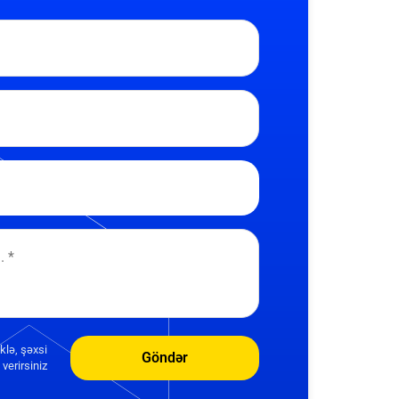
klə, şəxsi
Göndər
verirsiniz