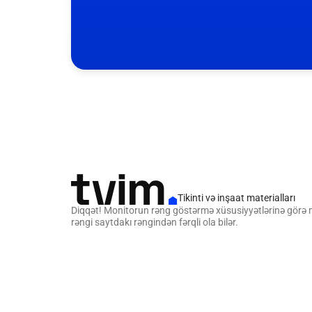
Tikinti və inşaat materialları
Diqqət! Monitorun rəng göstərmə xüsusiyyətlərinə görə
rəngi saytdakı rəngindən fərqli ola bilər.