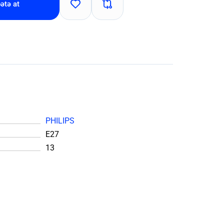
ətə at
PHILIPS
E27
13