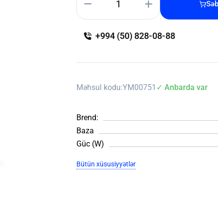
Səb
+994 (50) 828-08-88
Məhsul kodu:
YM00751
✓ Anbarda var
Brend:
Baza
Güc (W)
Bütün xüsusiyyətlər