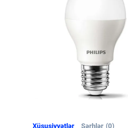
Xüsusiyyətlər
Şərhlər
(0)