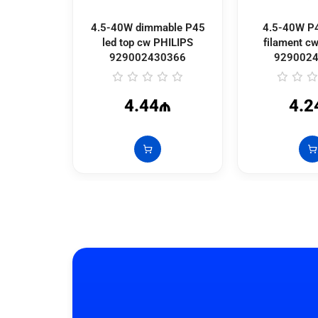
4.5-40W dimmable P45
4.5-40W P4
led top cw PHILIPS
filament c
929002430366
929002
4.44₼
4.2