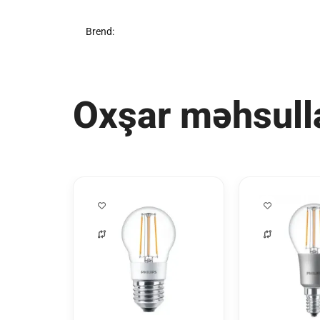
Brend:
Oxşar məhsull