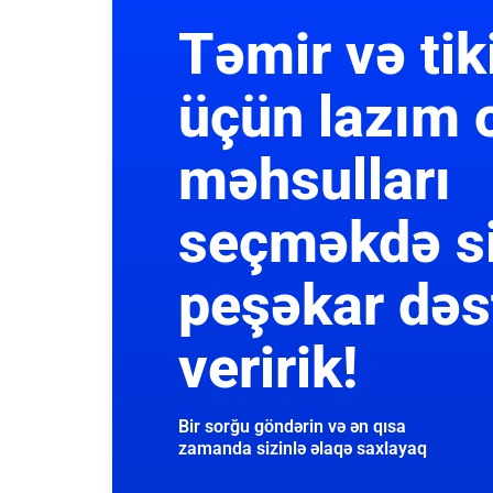
Təmir və tik
üçün lazım 
məhsulları
seçməkdə s
peşəkar dəs
veririk!
Bir sorğu göndərin və ən qısa
zamanda sizinlə əlaqə saxlayaq