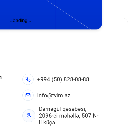
n
+994 (50) 828-08-88
Info@tvim.az
Dərnəgül qəsəbəsi,
2096-ci məhəllə, 507 N-
li küçə