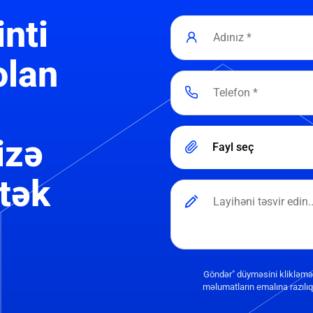
inti
olan
izə
Fayl seç
tək
Göndər" düyməsini klikləmə
məlumatların emalına razılıq 