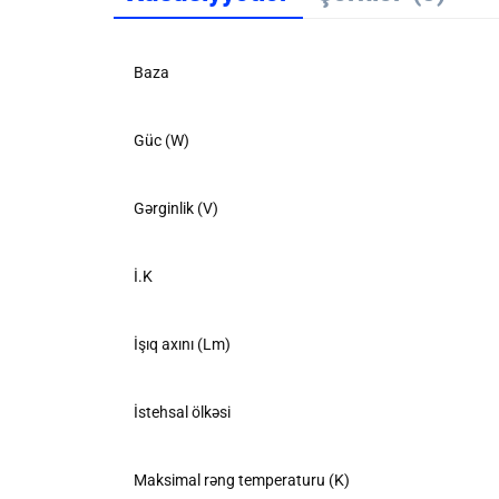
Baza
Güc (W)
Gərginlik (V)
İ.K
İşıq axını (Lm)
İstehsal ölkəsi
Maksimal rəng temperaturu (K)