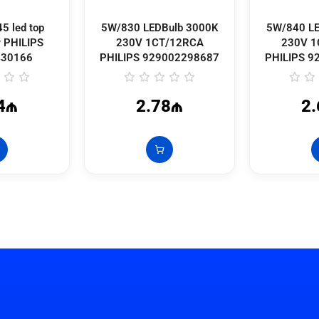
5 led top
5W/830 LEDBulb 3000K
5W/840 LE
w PHILIPS
230V 1CT/12RCA
230V 1
430166
PHILIPS
929002298687
PHILIPS
9
4₼
2.78₼
2