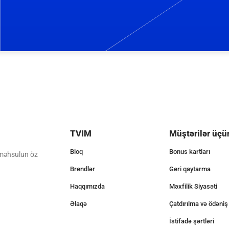
TVIM
Müştərilər üçü
Bloq
Bonus kartları
 məhsulun öz
Brendlər
Geri qaytarma
Haqqımızda
Məxfilik Siyasəti
Əlaqə
Çatdırılma və ödəniş
İstifadə şərtləri