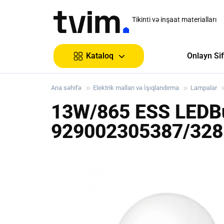
Tikinti və inşaat materialları
Onlayn Sif
Kataloq
Ana səhifə
Elektrik malları və İşıqlandırma
Lampalar
13W/865 ESS LEDB
929002305387/328