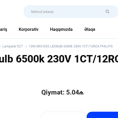
ariş
Korporativ
Haqqımızda
Əlaqə
Lampalar E27
13W/865 ESS LEDBulb 6500k 230V 1CT/12RCA PHILIPS
ulb 6500k 230V 1CT/12R
Qiymət: 5.04₼