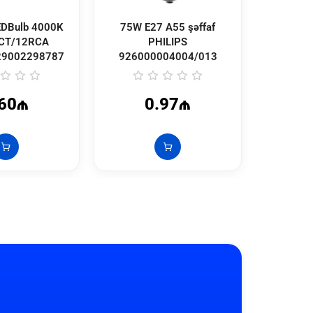
DBulb 4000K
75W E27 A55 şəffaf
7W/865 E
CT/12RCA
PHILIPS
PHILIPS
29002298787
926000004004/013
.60₼
0.97₼