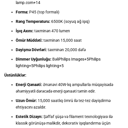
lamp.com
+14
Forma:
P45 (top formalı)
Rəng Temperaturu:
6500K (soyuq ağ işıq)
İşıq Axını:
təxminən 470 lumen
Ömür Müddəti:
təxminən 15,000 saat
Dəyişmə Dövrləri:
təxminən 20,000 dəfə
Dimmer Uyğunluğu:
Bəli
Philips Images
+5
Philips
lighting
+5
Philips lighting
+5
Üstünlüklər:
Enerji Qənaəti:
Ənənəvi 40W-lıq ampullarla müqayisədə
əhəmiyyətli dərəcədə enerji qənaəti təmin edir.
Uzun Ömür:
15,000 saatlıq ömrü ilə tez-tez dəyişdirmə
ehtiyacını azaldır.
Estetik Dizayn:
Şəffaf şüşə və filament texnologiyası ilə
klassik görünüşə malikdir, dekorativ işıqlandırma üçün