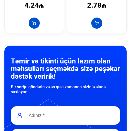
4.24₼
2.78₼
Təmir və tikinti üçün lazım olan
məhsulları seçməkdə sizə peşəkar
dəstək veririk!
Bir sorğu göndərin və ən qısa zamanda sizinlə əlaqə
saxlayaq