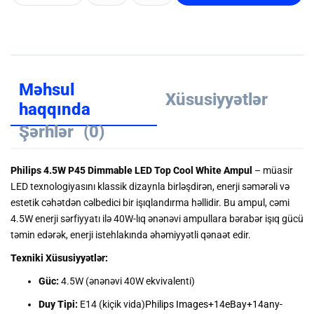
Məhsul
Xüsusiyyətlər
haqqında
Şərhlər
(0)
Philips 4.5W P45 Dimmable LED Top Cool White Ampul
– müasir
LED texnologiyasını klassik dizaynla birləşdirən, enerji səmərəli və
estetik cəhətdən cəlbedici bir işıqlandırma həllidir.
Bu ampul, cəmi
4.5W enerji sərfiyyatı ilə 40W-lıq ənənəvi ampullara bərabər işıq gücü
təmin edərək, enerji istehlakında əhəmiyyətli qənaət edir.
Texniki Xüsusiyyətlər:
Güc:
4.5W (ənənəvi 40W ekvivalenti)
Duy Tipi:
E14 (kiçik vida)
Philips Images
+14
eBay
+14
any-