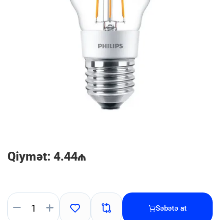
Qiymət: 4.44₼
Səbətə at