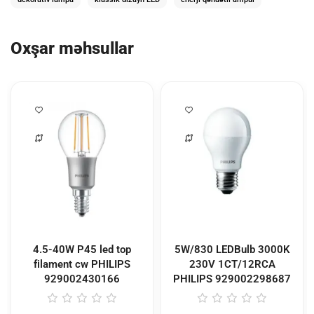
Oxşar məhsullar
4.5-40W P45 led top
5W/830 LEDBulb 3000K
filament cw PHILIPS
230V 1CT/12RCA
929002430166
PHILIPS
929002298687