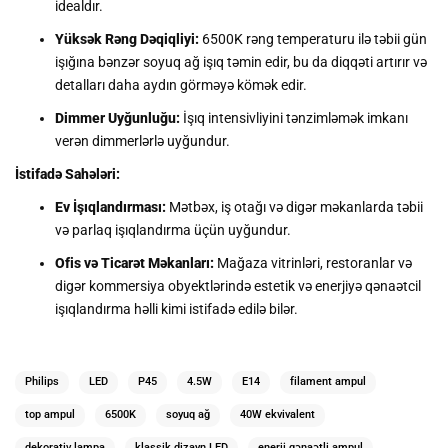
idealdır.
Yüksək Rəng Dəqiqliyi:
6500K rəng temperaturu ilə təbii gün
işığına bənzər soyuq ağ işıq təmin edir, bu da diqqəti artırır və
detalları daha aydın görməyə kömək edir.
Dimmer Uyğunluğu:
İşıq intensivliyini tənzimləmək imkanı
verən dimmerlərlə uyğundur.
İstifadə Sahələri:
Ev İşıqlandırması:
Mətbəx, iş otağı və digər məkanlarda təbii
və parlaq işıqlandırma üçün uyğundur.
Ofis və Ticarət Məkanları:
Mağaza vitrinləri, restoranlar və
digər kommersiya obyektlərində estetik və enerjiyə qənaətcil
işıqlandırma həlli kimi istifadə edilə bilər.
Philips
LED
P45
4.5W
E14
filament ampul
top ampul
6500K
soyuq ağ
40W ekvivalent
dekorativ lampa
klassik dizayn LED
enerji qənaətli ampul​