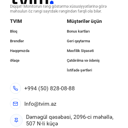
Diqqət! Monitorun rəng göstərmə xüsusiyyətlərinə görə
məhsulun öz rəngi saytdakı rəngindən fərqli ola bilər.
TVIM
Müştərilər üçün
Bloq
Bonus kartları
Brendlər
Geri qaytarma
Haqqımızda
Məxfilik Siyasəti
Əlaqə
Çatdırılma və ödəniş
İstifadə şərtləri
+994 (50) 828-08-88
Info@tvim.az
Dərnəgül qəsəbəsi, 2096-ci məhəllə,
507 N-li küçə