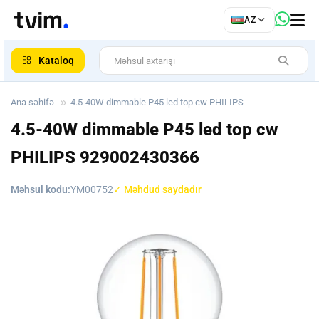
az
AZ
ar
Kataloq
Ana səhifə
4.5-40W dimmable P45 led top cw PHILIPS
4.5-40W dimmable P45 led top cw
PHILIPS
929002430366
Məhsul kodu:
YM00752
✓ Məhdud saydadır