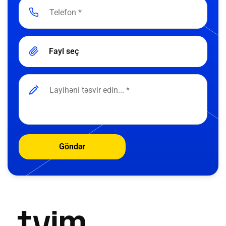
Fayl seç
Göndər