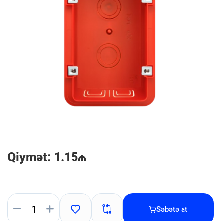
Qiymət: 1.15₼
Səbətə at