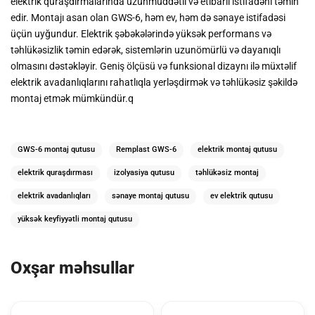
elektrik quraşdırmalarında uzunmüddətli və etibarlı istifadəni təmin
edir. Montajı asan olan GWS-6, həm ev, həm də sənaye istifadəsi
üçün uyğundur. Elektrik şəbəkələrində yüksək performans və
təhlükəsizlik təmin edərək, sistemlərin uzunömürlü və dayanıqlı
olmasını dəstəkləyir. Geniş ölçüsü və funksional dizaynı ilə müxtəlif
elektrik avadanlıqlarını rahatlıqla yerləşdirmək və təhlükəsiz şəkildə
montaj etmək mümkündür.q
GWS-6 montaj qutusu
Remplast GWS-6
elektrik montaj qutusu
elektrik quraşdırması
izolyasiya qutusu
təhlükəsiz montaj
elektrik avadanlıqları
sənaye montaj qutusu
ev elektrik qutusu
yüksək keyfiyyətli montaj qutusu
Oxşar məhsullar