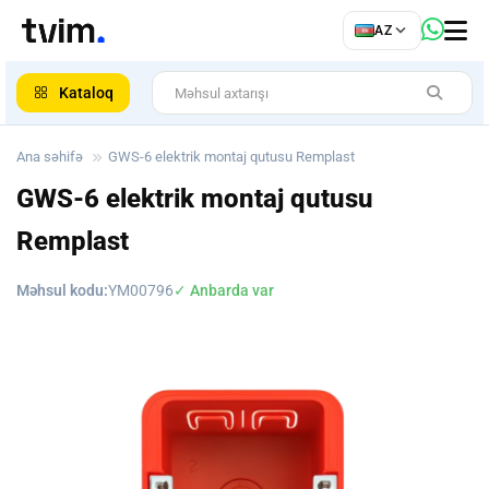
az
AZ
ar
Kataloq
Ana səhifə
GWS-6 elektrik montaj qutusu Remplast
GWS-6 elektrik montaj qutusu
Remplast
Məhsul kodu:
YM00796
✓ Anbarda var