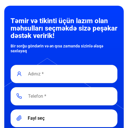
Təmir və tikinti üçün lazım olan
məhsulları seçməkdə sizə peşəkar
dəstək veririk!
Bir sorğu göndərin və ən qısa zamanda sizinlə əlaqə
saxlayaq
Fayl seç