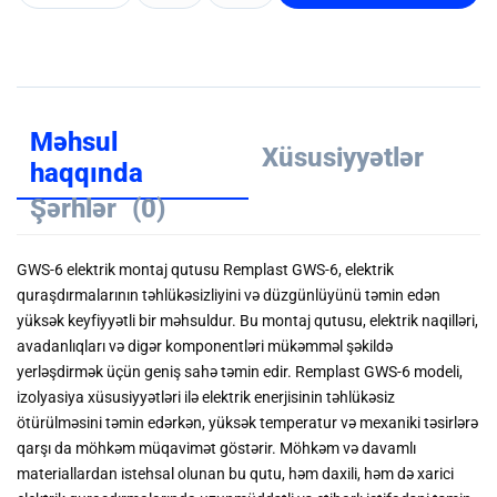
Məhsul
Xüsusiyyətlər
haqqında
Şərhlər
(0)
GWS-6 elektrik montaj qutusu Remplast GWS-6, elektrik
quraşdırmalarının təhlükəsizliyini və düzgünlüyünü təmin edən
yüksək keyfiyyətli bir məhsuldur. Bu montaj qutusu, elektrik naqilləri,
avadanlıqları və digər komponentləri mükəmməl şəkildə
yerləşdirmək üçün geniş sahə təmin edir. Remplast GWS-6 modeli,
izolyasiya xüsusiyyətləri ilə elektrik enerjisinin təhlükəsiz
ötürülməsini təmin edərkən, yüksək temperatur və mexaniki təsirlərə
qarşı da möhkəm müqavimət göstərir. Möhkəm və davamlı
materiallardan istehsal olunan bu qutu, həm daxili, həm də xarici