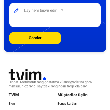
Göndər
Diqqət! Monitorun rəng göstərmə xüsusiyyətlərinə görə
məhsulun öz rəngi saytdakı rəngindən fərqli ola bilər.
TVIM
Müştərilər üçün
Bloq
Bonus kartları