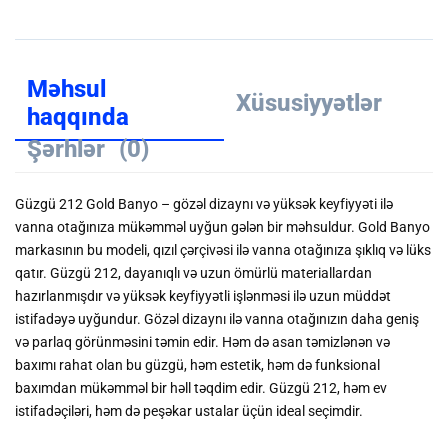
Məhsul
Xüsusiyyətlər
haqqında
Şərhlər
(0)
Güzgü 212 Gold Banyo – gözəl dizaynı və yüksək keyfiyyəti ilə
vanna otağınıza mükəmməl uyğun gələn bir məhsuldur. Gold Banyo
markasının bu modeli, qızıl çərçivəsi ilə vanna otağınıza şıklıq və lüks
qatır. Güzgü 212, dayanıqlı və uzun ömürlü materiallardan
hazırlanmışdır və yüksək keyfiyyətli işlənməsi ilə uzun müddət
istifadəyə uyğundur. Gözəl dizaynı ilə vanna otağınızın daha geniş
və parlaq görünməsini təmin edir. Həm də asan təmizlənən və
baxımı rahat olan bu güzgü, həm estetik, həm də funksional
baxımdan mükəmməl bir həll təqdim edir. Güzgü 212, həm ev
istifadəçiləri, həm də peşəkar ustalar üçün ideal seçimdir.