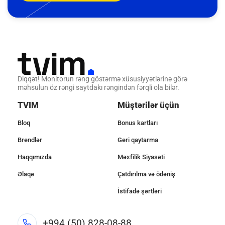
Diqqət! Monitorun rəng göstərmə xüsusiyyətlərinə görə
məhsulun öz rəngi saytdakı rəngindən fərqli ola bilər.
TVIM
Müştərilər üçün
Bloq
Bonus kartları
Brendlər
Geri qaytarma
Haqqımızda
Məxfilik Siyasəti
Əlaqə
Çatdırılma və ödəniş
İstifadə şərtləri
+994 (50) 828-08-88