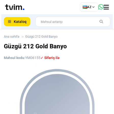
az
AZ
ar
Kataloq
Ana səhifə
Güzgü 212 Gold Banyo
Güzgü 212 Gold Banyo
Məhsul kodu:
YM06155
✓ Sifariş ilə