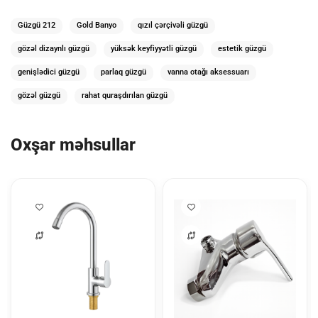
Güzgü 212
Gold Banyo
qızıl çərçivəli güzgü
gözəl dizaynlı güzgü
yüksək keyfiyyətli güzgü
estetik güzgü
genişlədici güzgü
parlaq güzgü
vanna otağı aksessuarı
gözəl güzgü
rahat quraşdırılan güzgü
Oxşar məhsullar