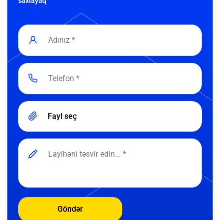
saxlayaq
Fayl seç
Göndər