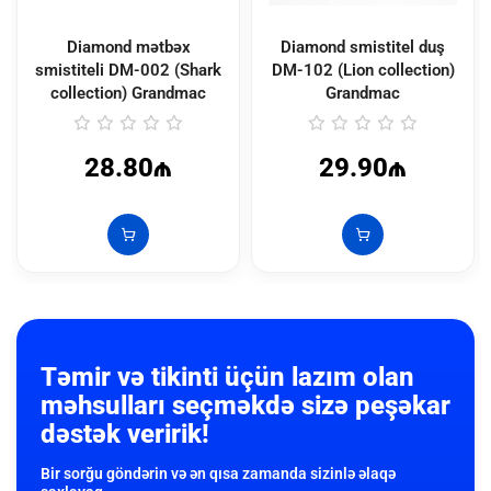
Diamond mətbəx
Diamond smistitel duş
smistiteli DM-002 (Shark
DM-102 (Lion collection)
collection) Grandmac
Grandmac
28.80₼
29.90₼
Təmir və tikinti üçün lazım olan
məhsulları seçməkdə sizə peşəkar
dəstək veririk!
Bir sorğu göndərin və ən qısa zamanda sizinlə əlaqə