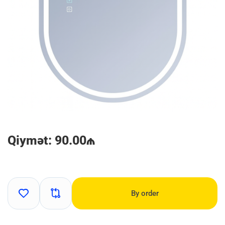
Qiymət: 90.00₼
By order