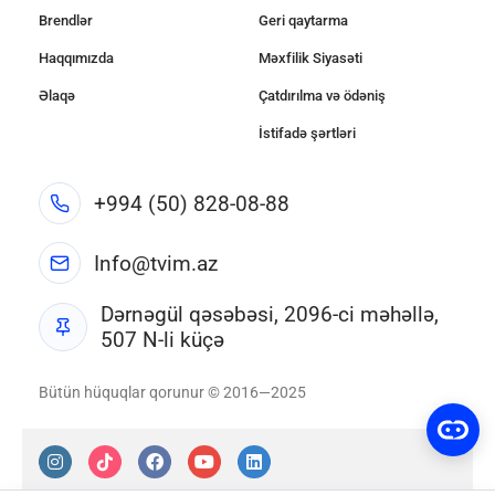
Brendlər
Geri qaytarma
Haqqımızda
Məxfilik Siyasəti
Əlaqə
Çatdırılma və ödəniş
İstifadə şərtləri
+994 (50) 828-08-88
Info@tvim.az
Dərnəgül qəsəbəsi, 2096-ci məhəllə,
507 N-li küçə
Bütün hüquqlar qorunur © 2016—2025