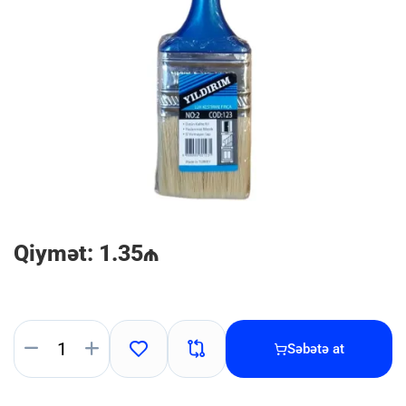
Qiymət: 1.35₼
Səbətə at