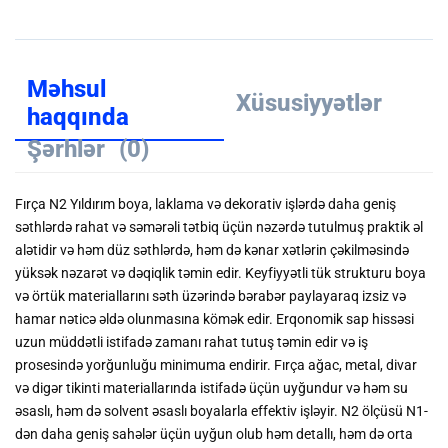
Məhsul
Xüsusiyyətlər
haqqında
Şərhlər
(0)
Fırça N2 Yıldırım boya, laklama və dekorativ işlərdə daha geniş
səthlərdə rahat və səmərəli tətbiq üçün nəzərdə tutulmuş praktik əl
alətidir və həm düz səthlərdə, həm də kənar xətlərin çəkilməsində
yüksək nəzarət və dəqiqlik təmin edir. Keyfiyyətli tük strukturu boya
və örtük materiallarını səth üzərində bərabər paylayaraq izsiz və
hamar nəticə əldə olunmasına kömək edir. Erqonomik sap hissəsi
uzun müddətli istifadə zamanı rahat tutuş təmin edir və iş
prosesində yorğunluğu minimuma endirir. Fırça ağac, metal, divar
və digər tikinti materiallarında istifadə üçün uyğundur və həm su
əsaslı, həm də solvent əsaslı boyalarla effektiv işləyir. N2 ölçüsü N1-
dən daha geniş sahələr üçün uyğun olub həm detallı, həm də orta