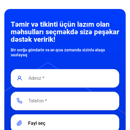
Təmir və tikinti üçün lazım olan
məhsulları seçməkdə sizə peşəkar
dəstək veririk!
Bir sorğu göndərin və ən qısa zamanda sizinlə əlaqə
saxlayaq
Fayl seç