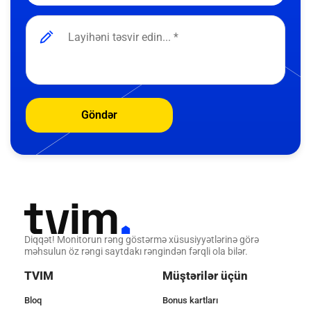
Göndər
Diqqət! Monitorun rəng göstərmə xüsusiyyətlərinə görə
məhsulun öz rəngi saytdakı rəngindən fərqli ola bilər.
TVIM
Müştərilər üçün
Bloq
Bonus kartları