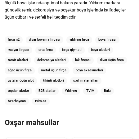
ölçülü boya işlərində optimal balans yaradır. Yıldırım markası
gündəlik təmir, dekorasiya və peşəkar boya işlərində istifadəçilər
üçün etibarlı və sərfəli həll təqdim edir.
fırça n2
divar boyama fırçası
yıldırım fırça
boya fırçası
malyar fırçası
orta fırça
fırça qiyməti
boya alətləri
təmir alətləri
dekorasiya alətləri
lak fırçası
divar üçün fırça
ağac üçün fırça
metal üçün fırça
boya aksesuarları
ustalar üçün alət
tikinti alətləri
sərf materialları
topdan alətlər
B2B alətlər
Yıldırım
TVİM
Bakı
Azərbaycan
tvim.az
Oxşar məhsullar