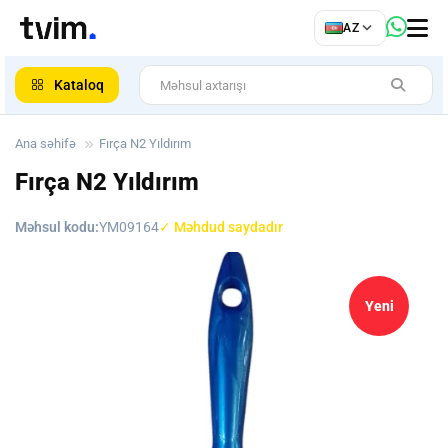
az
AZ
ar
Kataloq
Ana səhifə
Fırça N2 Yıldırım
Fırça N2 Yıldırım
Məhsul kodu:
YM09164
✓ Məhdud saydadır
Yeni