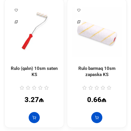
Rulo (qalın) 10sm saten
Rulo barmaq 10sm
KS
zapaska KS
3.27₼
0.66₼