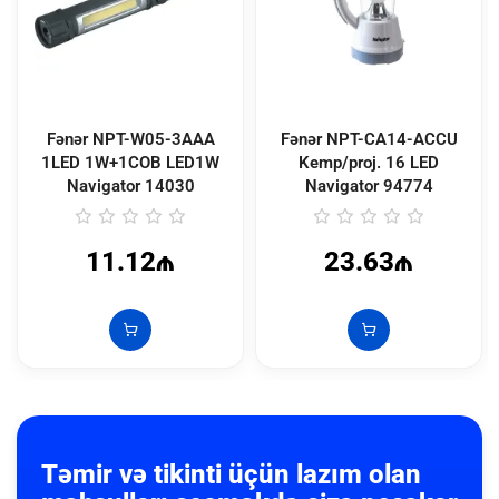
Fənər NPT-W05-3AAA
Fənər NPT-CA14-ACCU
1LED 1W+1COB LED1W
Kemp/proj. 16 LED
Navigator
14030
Navigator
94774
11.12₼
23.63₼
Təmir və tikinti üçün lazım olan