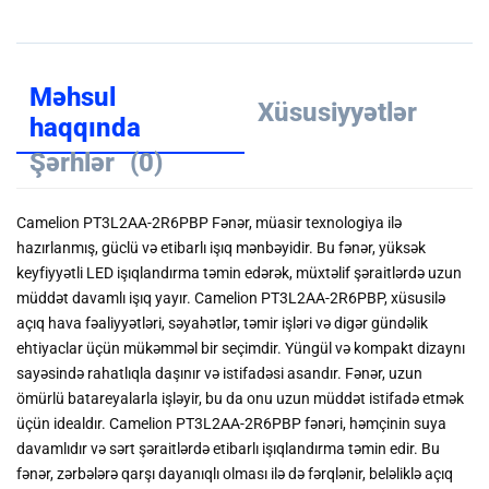
Məhsul
Xüsusiyyətlər
haqqında
Şərhlər
(0)
Camelion PT3L2AA-2R6PBP Fənər, müasir texnologiya ilə
hazırlanmış, güclü və etibarlı işıq mənbəyidir. Bu fənər, yüksək
keyfiyyətli LED işıqlandırma təmin edərək, müxtəlif şəraitlərdə uzun
müddət davamlı işıq yayır. Camelion PT3L2AA-2R6PBP, xüsusilə
açıq hava fəaliyyətləri, səyahətlər, təmir işləri və digər gündəlik
ehtiyaclar üçün mükəmməl bir seçimdir. Yüngül və kompakt dizaynı
sayəsində rahatlıqla daşınır və istifadəsi asandır. Fənər, uzun
ömürlü batareyalarla işləyir, bu da onu uzun müddət istifadə etmək
üçün idealdır. Camelion PT3L2AA-2R6PBP fənəri, həmçinin suya
davamlıdır və sərt şəraitlərdə etibarlı işıqlandırma təmin edir. Bu
fənər, zərbələrə qarşı dayanıqlı olması ilə də fərqlənir, beləliklə açıq