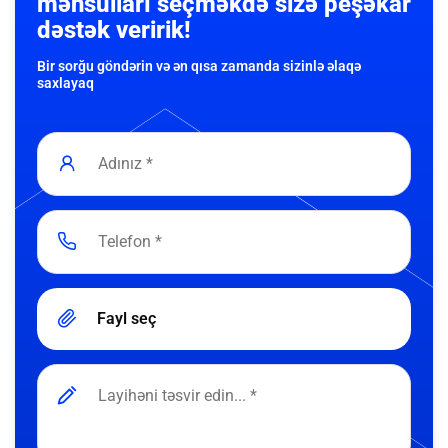
məhsulları seçməkdə sizə peşəkar
dəstək veririk!
Bir sorğu göndərin və ən qısa zamanda sizinlə əlaqə
saxlayaq
Fayl seç