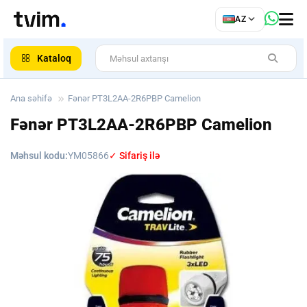
az
AZ
ar
Kataloq
Ana səhifə
Fənər PT3L2AA-2R6PBP Camelion
Fənər PT3L2AA-2R6PBP Camelion
Məhsul kodu:
YM05866
✓ Sifariş ilə