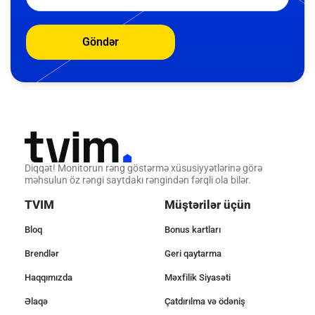
Göndər
Diqqət! Monitorun rəng göstərmə xüsusiyyətlərinə görə
məhsulun öz rəngi saytdakı rəngindən fərqli ola bilər.
TVIM
Müştərilər üçün
Bloq
Bonus kartları
Brendlər
Geri qaytarma
Haqqımızda
Məxfilik Siyasəti
Əlaqə
Çatdırılma və ödəniş