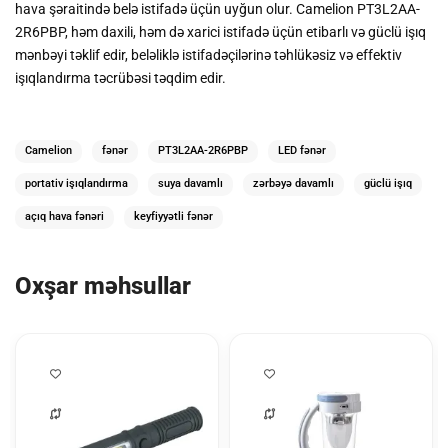
hava şəraitində belə istifadə üçün uyğun olur. Camelion PT3L2AA-
2R6PBP, həm daxili, həm də xarici istifadə üçün etibarlı və güclü işıq
mənbəyi təklif edir, beləliklə istifadəçilərinə təhlükəsiz və effektiv
işıqlandırma təcrübəsi təqdim edir.
Camelion
fənər
PT3L2AA-2R6PBP
LED fənər
portativ işıqlandırma
suya davamlı
zərbəyə davamlı
güclü işıq
açıq hava fənəri
keyfiyyətli fənər
Oxşar məhsullar