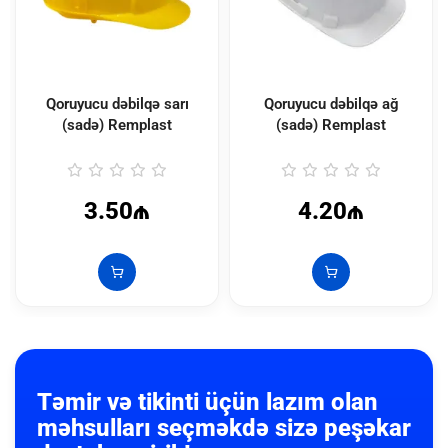
Qoruyucu dəbilqə sarı
Qoruyucu dəbilqə ağ
(sadə) Remplast
(sadə) Remplast
3.50₼
4.20₼
Təmir və tikinti üçün lazım olan
məhsulları seçməkdə sizə peşəkar