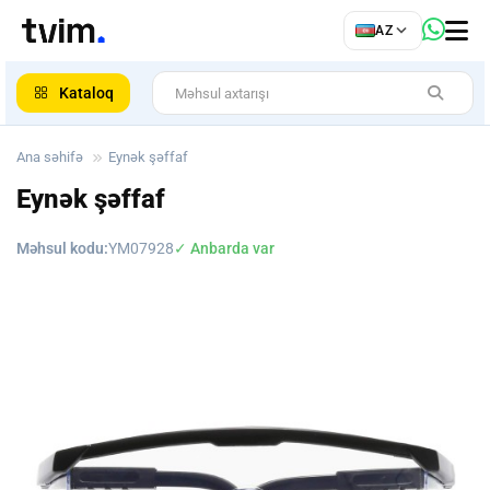
az
AZ
ar
Kataloq
Ana səhifə
Eynək şəffaf
Eynək şəffaf
Məhsul kodu:
YM07928
✓ Anbarda var