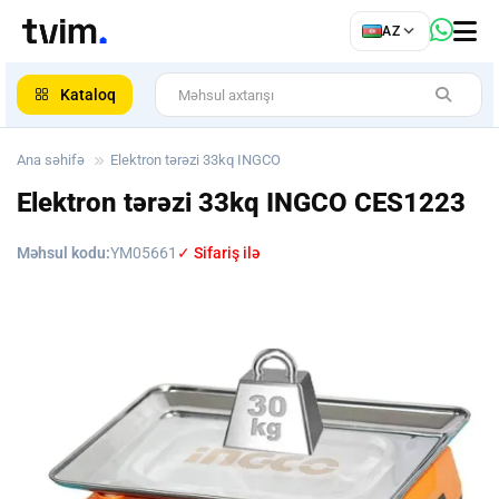
az
AZ
ar
Kataloq
Ana səhifə
Elektron tərəzi 33kq INGCO
Elektron tərəzi 33kq INGCO
CES1223
Məhsul kodu:
YM05661
✓ Sifariş ilə