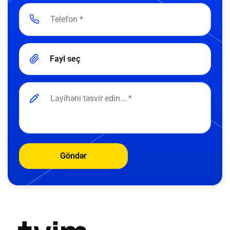
Fayl seç
Göndər