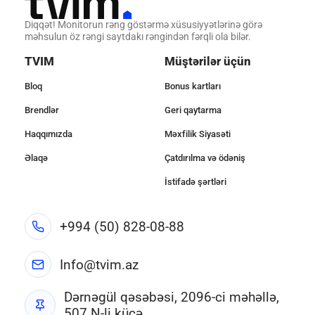
Diqqət! Monitorun rəng göstərmə xüsusiyyətlərinə görə
məhsulun öz rəngi saytdakı rəngindən fərqli ola bilər.
TVIM
Müştərilər üçün
Bloq
Bonus kartları
Brendlər
Geri qaytarma
Haqqımızda
Məxfilik Siyasəti
Əlaqə
Çatdırılma və ödəniş
İstifadə şərtləri
+994 (50) 828-08-88
Info@tvim.az
Dərnəgül qəsəbəsi, 2096-ci məhəllə,
507 N-li küçə