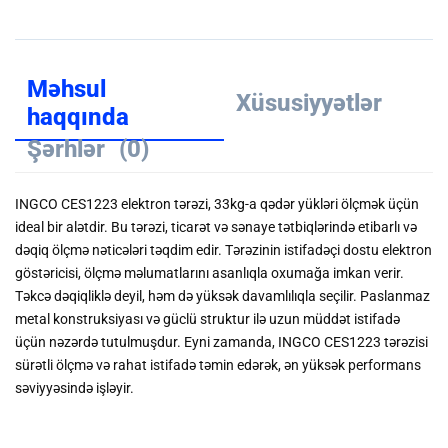
Məhsul
Xüsusiyyətlər
haqqında
Şərhlər
(0)
INGCO CES1223 elektron tərəzi, 33kg-a qədər yükləri ölçmək üçün
ideal bir alətdir. Bu tərəzi, ticarət və sənaye tətbiqlərində etibarlı və
dəqiq ölçmə nəticələri təqdim edir. Tərəzinin istifadəçi dostu elektron
göstəricisi, ölçmə məlumatlarını asanlıqla oxumağa imkan verir.
Təkcə dəqiqliklə deyil, həm də yüksək davamlılıqla seçilir. Paslanmaz
metal konstruksiyası və güclü struktur ilə uzun müddət istifadə
üçün nəzərdə tutulmuşdur. Eyni zamanda, INGCO CES1223 tərəzisi
sürətli ölçmə və rahat istifadə təmin edərək, ən yüksək performans
səviyyəsində işləyir.