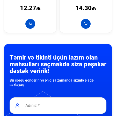
12.27₼
14.30₼
Təmir və tikinti üçün lazım olan
məhsulları seçməkdə sizə peşəkar
dəstək veririk!
Bir sorğu göndərin və ən qısa zamanda sizinlə əlaqə
saxlayaq