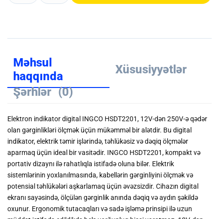
Məhsul
Xüsusiyyətlər
haqqında
Şərhlər
(0)
Elektron indikator digital INGCO HSDT2201, 12V-dən 250V-ə qədər
olan gərginlikləri ölçmək üçün mükəmməl bir alətdir. Bu digital
indikator, elektrik təmir işlərində, təhlükəsiz və dəqiq ölçmələr
aparmaq üçün ideal bir vasitədir. INGCO HSDT2201, kompakt və
portativ dizaynı ilə rahatlıqla istifadə oluna bilər. Elektrik
sistemlərinin yoxlanılmasında, kabellərin gərginliyini ölçmək və
potensial təhlükələri aşkarlamaq üçün əvəzsizdir. Cihazın digital
ekranı sayəsində, ölçülən gərginlik anında dəqiq və aydın şəkildə
oxunur. Ergonomik tutacaqları və sadə işləmə prinsipi ilə uzun