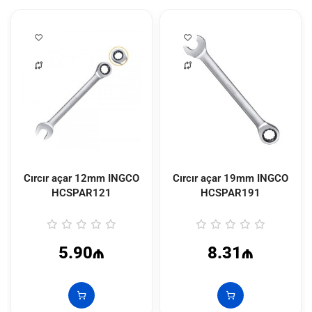
Cırcır açar 12mm INGCO
Cırcır açar 19mm INGCO
HCSPAR121
HCSPAR191
5.90₼
8.31₼