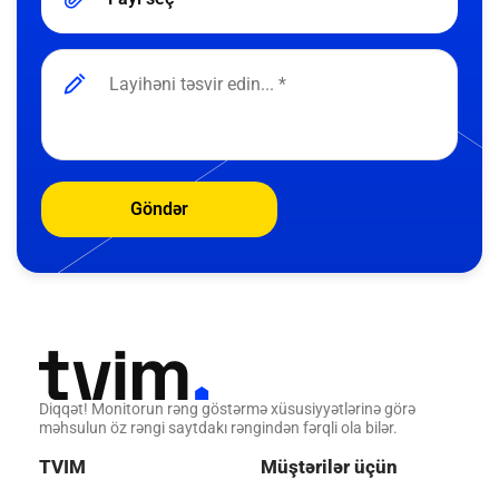
Göndər
Diqqət! Monitorun rəng göstərmə xüsusiyyətlərinə görə
məhsulun öz rəngi saytdakı rəngindən fərqli ola bilər.
TVIM
Müştərilər üçün