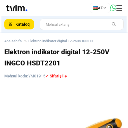
az
AZ
ar
Kataloq
Ana səhifə
Elektron indikator digital 12-250V INGCO
Elektron indikator digital 12-250V
INGCO
HSDT2201
Məhsul kodu:
YM01915
✓ Sifariş ilə