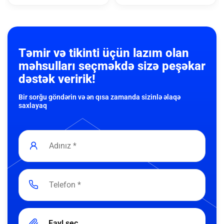
Təmir və tikinti üçün lazım olan
məhsulları seçməkdə sizə peşəkar
dəstək veririk!
Bir sorğu göndərin və ən qısa zamanda sizinlə əlaqə
saxlayaq
Fayl seç