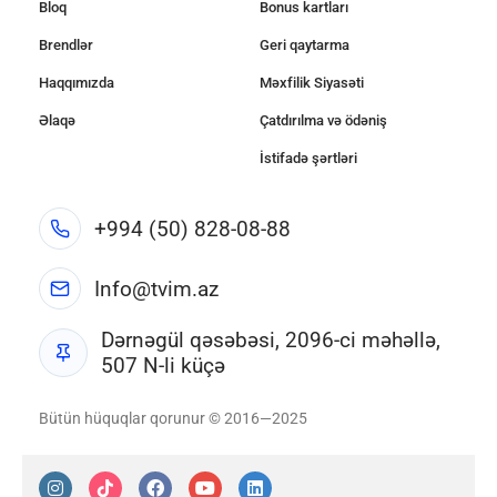
Bloq
Bonus kartları
Brendlər
Geri qaytarma
Haqqımızda
Məxfilik Siyasəti
Əlaqə
Çatdırılma və ödəniş
İstifadə şərtləri
+994 (50) 828-08-88
Info@tvim.az
Dərnəgül qəsəbəsi, 2096-ci məhəllə,
507 N-li küçə
Bütün hüquqlar qorunur © 2016—2025