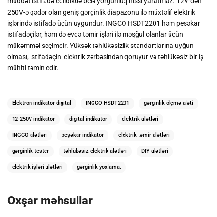
müddət istifadə edildikdə belə yorğunluq hissi yaratmaz. 12V-dən
250V-ə qədər olan geniş gərginlik diapazonu ilə müxtəlif elektrik
işlərində istifadə üçün uygundur. INGCO HSDT2201 həm peşəkar
istifadəçilər, həm də evdə təmir işləri ilə məşğul olanlar üçün
mükəmməl seçimdir. Yüksək təhlükəsizlik standartlarına uyğun
olması, istifadəçini elektrik zərbəsindən qoruyur və təhlükəsiz bir iş
mühiti təmin edir.
Elektron indikator digital
INGCO HSDT2201
gərginlik ölçmə aləti
12-250V indikator
digital indikator
elektrik alətləri
INGCO alətləri
peşəkar indikator
elektrik təmir alətləri
gərginlik tester
təhlükəsiz elektrik alətləri
DIY alətləri
elektrik işləri alətləri
gərginlik yoxlama.
Oxşar məhsullar