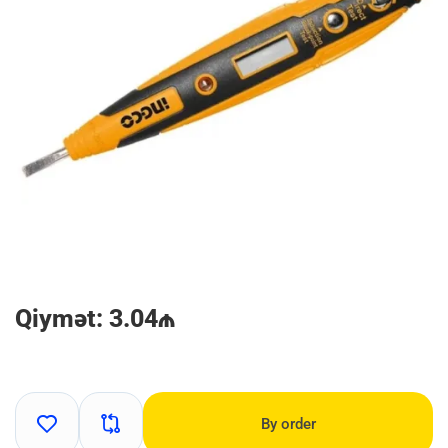
Qiymət: 3.04₼
By order