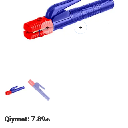
1/2
Qiymət: 7.89₼