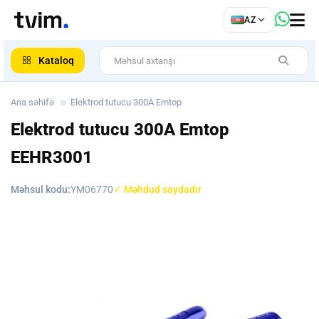
az
AZ
ar
Kataloq
Ana səhifə
Elektrod tutucu 300A Emtop
Elektrod tutucu 300A Emtop
EEHR3001
Məhsul kodu:
YM06770
✓ Məhdud saydadır