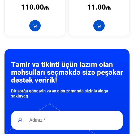
110.00₼
11.00₼
Təmir və tikinti üçün lazım olan
məhsulları seçməkdə sizə peşəkar
dəstək veririk!
Bir sorğu göndərin və ən qısa zamanda sizinlə əlaqə
saxlayaq