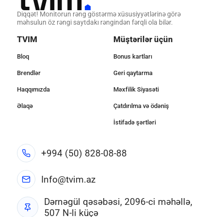
Diqqət! Monitorun rəng göstərmə xüsusiyyətlərinə görə
məhsulun öz rəngi saytdakı rəngindən fərqli ola bilər.
TVIM
Müştərilər üçün
Bloq
Bonus kartları
Brendlər
Geri qaytarma
Haqqımızda
Məxfilik Siyasəti
Əlaqə
Çatdırılma və ödəniş
İstifadə şərtləri
+994 (50) 828-08-88
Info@tvim.az
Dərnəgül qəsəbəsi, 2096-ci məhəllə,
507 N-li küçə