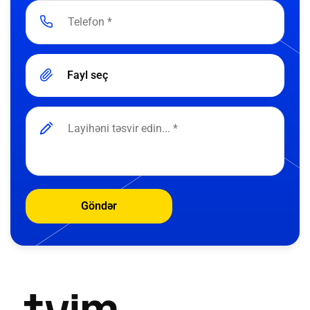
Fayl seç
Göndər