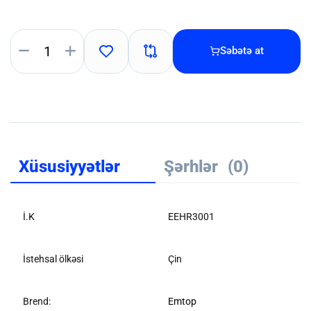
Səbətə at
Xüsusiyyətlər
Şərhlər
(0)
İ.K
EEHR3001
İstehsal ölkəsi
Çin
Brend:
Emtop