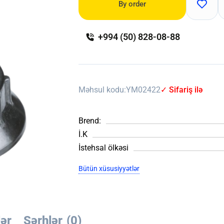
By order
+994 (50) 828-08-88
Məhsul kodu:
YM02422
✓ Sifariş ilə
Brend:
İ.K
İstehsal ölkəsi
Bütün xüsusiyyətlər
lər
Şərhlər
(0)