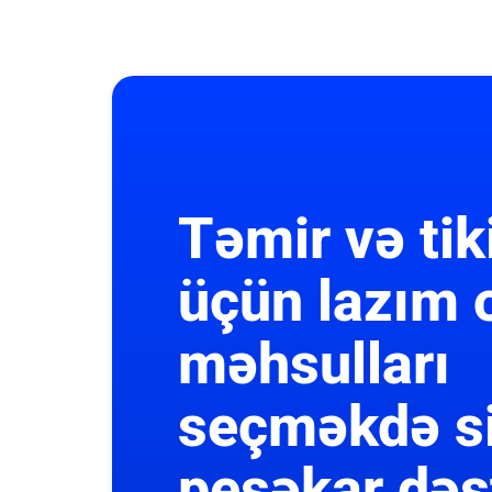
Təmir və tik
üçün lazım 
məhsulları
seçməkdə s
peşəkar dəs