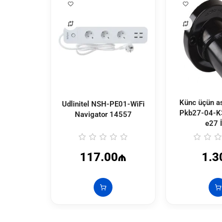
Künc üçün a
Udlinitel NSH-PE01-WiFi
Pkb27-04-K3
Navigator
14557
e27 
117.00₼
1.3