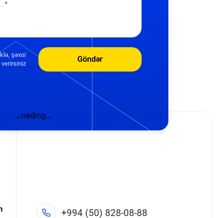
klə, şəxsi
Göndər
verirsiniz
n
+994 (50) 828-08-88