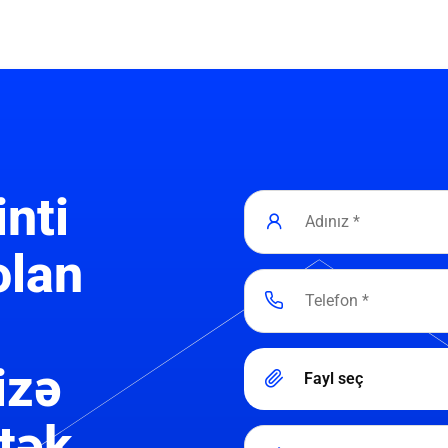
inti
olan
izə
Fayl seç
tək