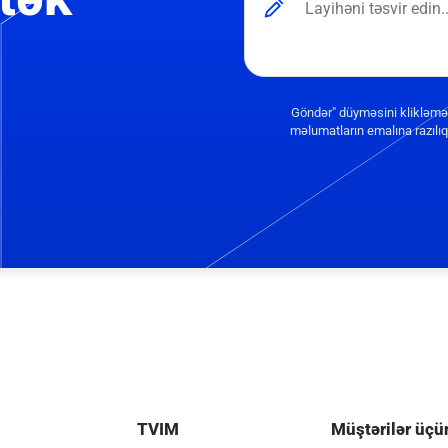
Göndər" düyməsini klikləmə
məlumatların emalına razılıq 
TVIM
Müştərilər üçü