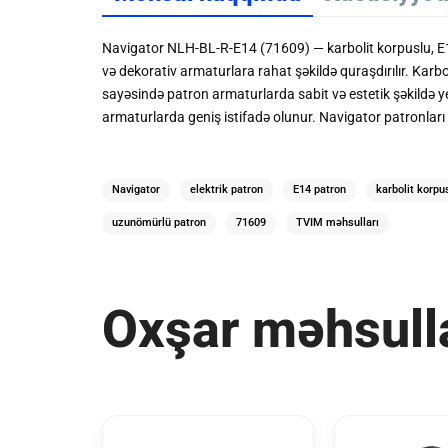
Navigator NLH-BL-R-E14 (71609)
—
karbolit korpuslu
,
E1
və dekorativ armaturlara rahat şəkildə quraşdırılır. Karbo
sayəsində patron armaturlarda sabit və estetik şəkildə ye
armaturlarda geniş istifadə olunur. Navigator patronları
Navigator
elektrik patron
E14 patron
karbolit korpu
uzunömürlü patron
71609
TVIM məhsulları
Oxşar məhsull