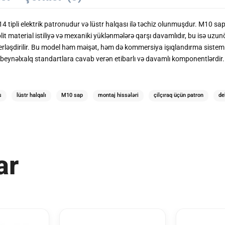
4 tipli
elektrik patronudur və
lüstr halqası
ilə təchiz olunmuşdur.
M10 sapl
lit material istiliyə və mexaniki yüklənmələrə qarşı davamlıdır, bu isə uzun
rləşdirilir. Bu model həm məişət, həm də kommersiya işıqlandırma sistemlər
 beynəlxalq standartlara cavab verən etibarlı və davamlı komponentlərdir.
s
lüstr halqalı
M10 sap
montaj hissələri
çilçıraq üçün patron
de
ar