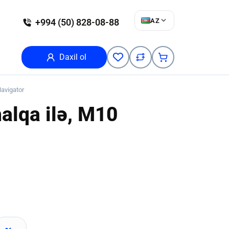
AZ
+994 (50) 828-08-88
Daxil ol
Navigator
halqa ilə, M10