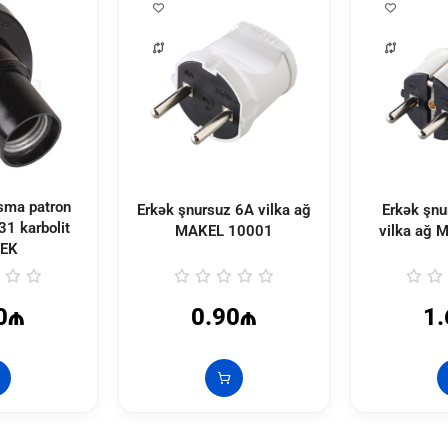
sma patron
Erkək şnursuz 6A vilka ağ
Erkək şnu
1 karbolit
MAKEL
10001
vilka ağ
İEK
0₼
0.90₼
1