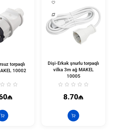
Dişi-Erkək şnurlu torpaqlı
rsuz torpaqlı
Şnursuz 
vilka 3m ağ MAKEL
 MAKEL
10002
10005
.60₼
8.70₼