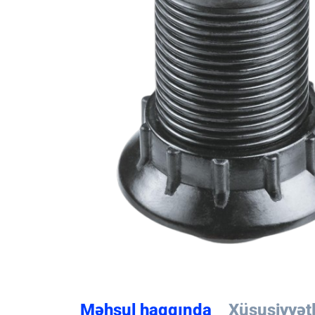
Məhsul haqqında
Xüsusiyyət