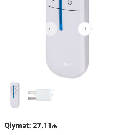
1/2
Qiymət: 27.11₼