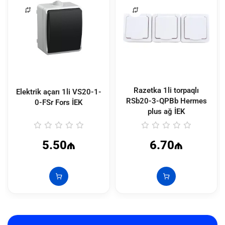
Razetka 1li torpaqlı
Elektrik açarı 1li VS20-1-
RSb20-3-QPBb Hermes
0-FSr Fors İEK
plus ağ İEK
5.50₼
6.70₼