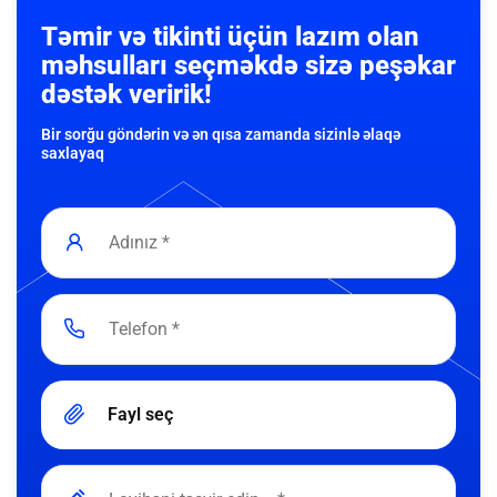
Təmir və tikinti üçün lazım olan
məhsulları seçməkdə sizə peşəkar
dəstək veririk!
Bir sorğu göndərin və ən qısa zamanda sizinlə əlaqə
saxlayaq
Fayl seç