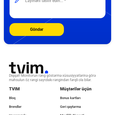
Göndər
Diqqət! Monitorun rəng göstərmə xüsusiyyətlərinə görə
məhsulun öz rəngi saytdakı rəngindən fərqli ola bilər.
TVIM
Müştərilər üçün
Bloq
Bonus kartları
Brendlər
Geri qaytarma