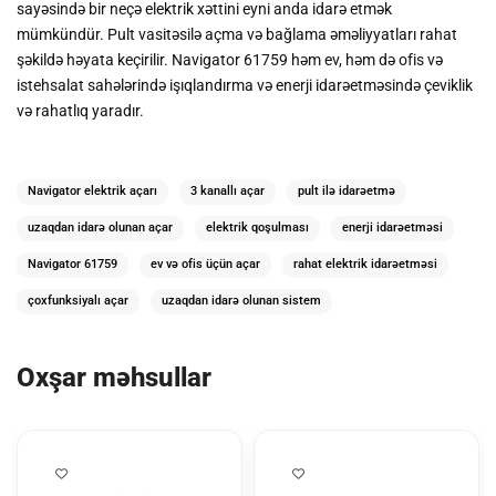
sayəsində bir neçə elektrik xəttini eyni anda idarə etmək
mümkündür. Pult vasitəsilə açma və bağlama əməliyyatları rahat
şəkildə həyata keçirilir. Navigator 61759 həm ev, həm də ofis və
istehsalat sahələrində
işıqlandırma və enerji idarəetməsində çeviklik
və rahatlıq
yaradır.
Navigator elektrik açarı
3 kanallı açar
pult ilə idarəetmə
uzaqdan idarə olunan açar
elektrik qoşulması
enerji idarəetməsi
Navigator 61759
ev və ofis üçün açar
rahat elektrik idarəetməsi
çoxfunksiyalı açar
uzaqdan idarə olunan sistem
Oxşar məhsullar