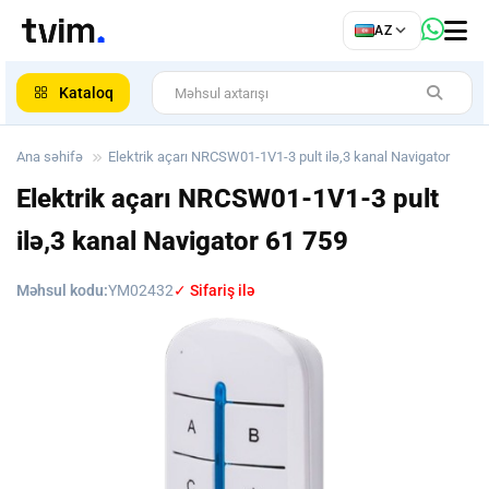
az
AZ
ar
Kataloq
Ana səhifə
Elektrik açarı NRCSW01-1V1-3 pult ilə,3 kanal Navigator
Elektrik açarı NRCSW01-1V1-3 pult
ilə,3 kanal Navigator
61 759
Məhsul kodu:
YM02432
✓ Sifariş ilə