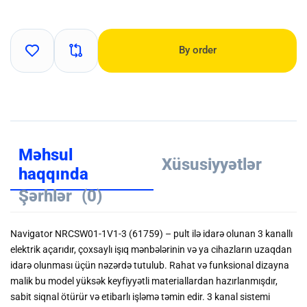
By order
Məhsul
Xüsusiyyətlər
haqqında
Şərhlər
(0)
Navigator NRCSW01-1V1-3 (61759) –
pult ilə idarə olunan 3 kanallı
elektrik açarıdır
, çoxsaylı işıq mənbələrinin və ya cihazların uzaqdan
idarə olunması üçün nəzərdə tutulub. Rahat və funksional dizayna
malik bu model yüksək keyfiyyətli materiallardan hazırlanmışdır,
sabit siqnal ötürür və etibarlı işləmə təmin edir.
3 kanal sistemi